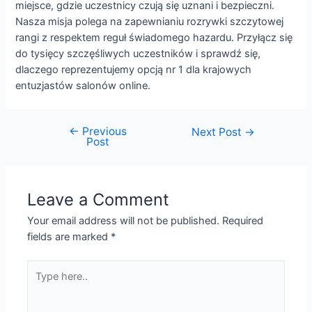
miejsce, gdzie uczestnicy czują się uznani i bezpieczni.
Nasza misja polega na zapewnianiu rozrywki szczytowej
rangi z respektem reguł świadomego hazardu. Przyłącz się
do tysięcy szczęśliwych uczestników i sprawdź się,
dlaczego reprezentujemy opcją nr 1 dla krajowych
entuzjastów salonów online.
←
Previous
Next Post
→
Post
Leave a Comment
Your email address will not be published.
Required
fields are marked
*