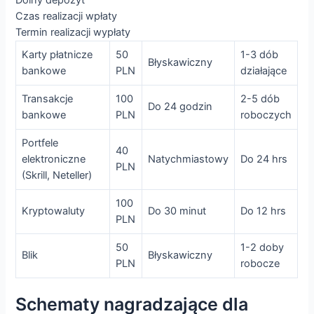
Dolny depozyt
Czas realizacji wpłaty
Termin realizacji wypłaty
Karty płatnicze
50
1-3 dób
Błyskawiczny
bankowe
PLN
działające
Transakcje
100
2-5 dób
Do 24 godzin
bankowe
PLN
roboczych
Portfele
40
elektroniczne
Natychmiastowy
Do 24 hrs
PLN
(Skrill, Neteller)
100
Kryptowaluty
Do 30 minut
Do 12 hrs
PLN
50
1-2 doby
Blik
Błyskawiczny
PLN
robocze
Schematy nagradzające dla