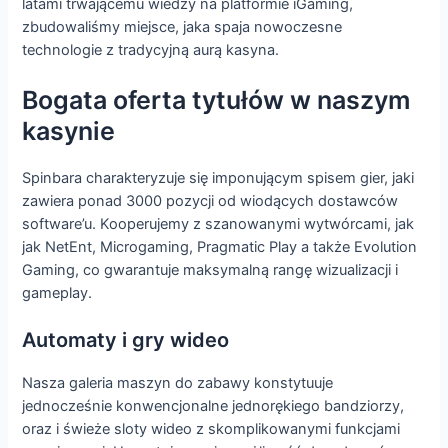
latami trwającemu wiedzy na platformie iGaming,
zbudowaliśmy miejsce, jaka spaja nowoczesne
technologie z tradycyjną aurą kasyna.
Bogata oferta tytułów w naszym
kasynie
Spinbara charakteryzuje się imponującym spisem gier, jaki
zawiera ponad 3000 pozycji od wiodących dostawców
software’u. Kooperujemy z szanowanymi wytwórcami, jak
jak NetEnt, Microgaming, Pragmatic Play a także Evolution
Gaming, co gwarantuje maksymalną rangę wizualizacji i
gameplay.
Automaty i gry wideo
Nasza galeria maszyn do zabawy konstytuuje
jednocześnie konwencjonalne jednorękiego bandziorzy,
oraz i świeże sloty wideo z skomplikowanymi funkcjami