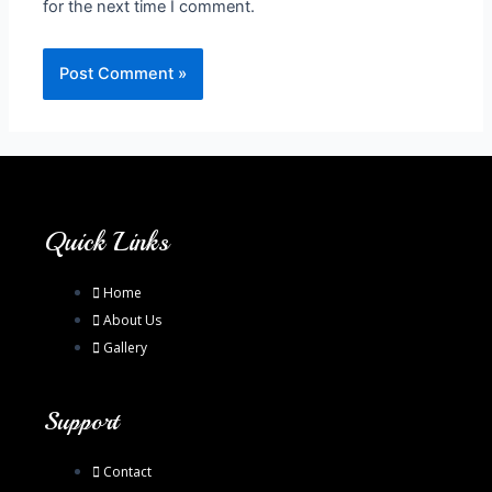
for the next time I comment.
Quick Links
Home
About Us
Gallery
Support
Contact