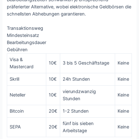
präferierter Alternative, wobei elektronische Geldbörsen die
schnellsten Abhebungen garantieren.
Transaktionsweg
Mindesteinsatz
Bearbeitungsdauer
Gebühren
Visa &
10€
3 bis 5 Geschäftstage
Keine
Mastercard
Skrill
10€
24h Stunden
Keine
vierundzwanzig
Neteller
10€
Keine
Stunden
Bitcoin
20€
1-2 Stunden
Keine
fünf bis sieben
SEPA
20€
Keine
Arbeitstage