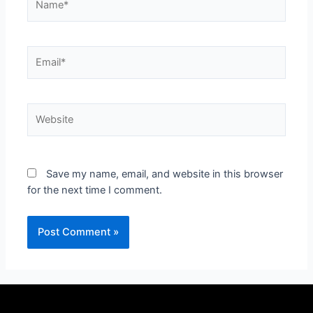
Save my name, email, and website in this browser
for the next time I comment.