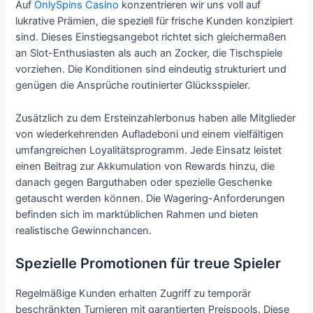
Auf
OnlySpins Casino
konzentrieren wir uns voll auf
lukrative Prämien, die speziell für frische Kunden konzipiert
sind. Dieses Einstiegsangebot richtet sich gleichermaßen
an Slot-Enthusiasten als auch an Zocker, die Tischspiele
vorziehen. Die Konditionen sind eindeutig strukturiert und
genügen die Ansprüche routinierter Glücksspieler.
Zusätzlich zu dem Ersteinzahlerbonus haben alle Mitglieder
von wiederkehrenden Aufladeboni und einem vielfältigen
umfangreichen Loyalitätsprogramm. Jede Einsatz leistet
einen Beitrag zur Akkumulation von Rewards hinzu, die
danach gegen Barguthaben oder spezielle Geschenke
getauscht werden können. Die Wagering-Anforderungen
befinden sich im marktüblichen Rahmen und bieten
realistische Gewinnchancen.
Spezielle Promotionen für treue Spieler
Regelmäßige Kunden erhalten Zugriff zu temporär
beschränkten Turnieren mit garantierten Preispools. Diese