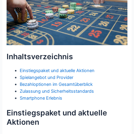
Inhaltsverzeichnis
Einstiegspaket und aktuelle Aktionen
Spielangebot und Provider
Bezahloptionen im Gesamtüberblick
Zulassung und Sicherheitsstandards
Smartphone Erlebnis
Einstiegspaket und aktuelle
Aktionen