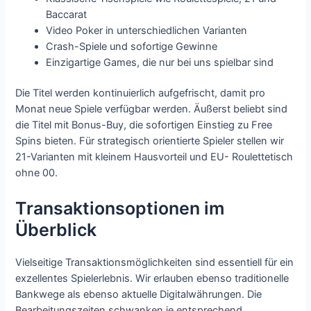
Baccarat
Video Poker in unterschiedlichen Varianten
Crash-Spiele und sofortige Gewinne
Einzigartige Games, die nur bei uns spielbar sind
Die Titel werden kontinuierlich aufgefrischt, damit pro
Monat neue Spiele verfügbar werden. Äußerst beliebt sind
die Titel mit Bonus-Buy, die sofortigen Einstieg zu Free
Spins bieten. Für strategisch orientierte Spieler stellen wir
21-Varianten mit kleinem Hausvorteil und EU- Roulettetisch
ohne 00.
Transaktionsoptionen im
Überblick
Vielseitige Transaktionsmöglichkeiten sind essentiell für ein
exzellentes Spielerlebnis. Wir erlauben ebenso traditionelle
Bankwege als ebenso aktuelle Digitalwährungen. Die
Bearbeitungszeiten schwanken je entsprechend