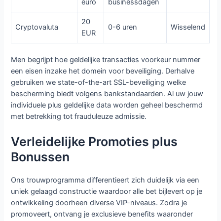
euro
businessdagen
20
Cryptovaluta
0-6 uren
Wisselend
EUR
Men begrijpt hoe geldelijke transacties voorkeur nummer
een eisen inzake het domein voor beveiliging. Derhalve
gebruiken we state-of-the-art SSL-beveiliging welke
bescherming biedt volgens bankstandaarden. Al uw jouw
individuele plus geldelijke data worden geheel beschermd
met betrekking tot frauduleuze admissie.
Verleidelijke Promoties plus
Bonussen
Ons trouwprogramma differentieert zich duidelijk via een
uniek gelaagd constructie waardoor alle bet bijlevert op je
ontwikkeling doorheen diverse VIP-niveaus. Zodra je
promoveert, ontvang je exclusieve benefits waaronder