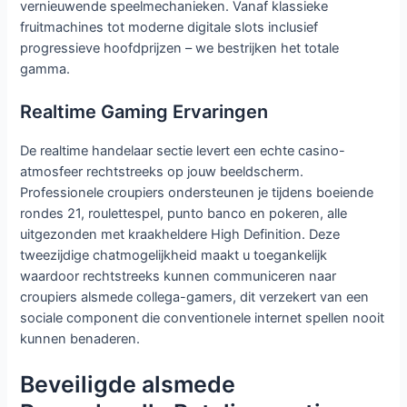
vernieuwende speelmechanieken. Vanaf klassieke
fruitmachines tot moderne digitale slots inclusief
progressieve hoofdprijzen – we bestrijken het totale
gamma.
Realtime Gaming Ervaringen
De realtime handelaar sectie levert een echte casino-
atmosfeer rechtstreeks op jouw beeldscherm.
Professionele croupiers ondersteunen je tijdens boeiende
rondes 21, roulettespel, punto banco en pokeren, alle
uitgezonden met kraakheldere High Definition. Deze
tweezijdige chatmogelijkheid maakt u toegankelijk
waardoor rechtstreeks kunnen communiceren naar
croupiers alsmede collega-gamers, dit verzekert van een
sociale component die conventionele internet spellen nooit
kunnen benaderen.
Beveiligde alsmede