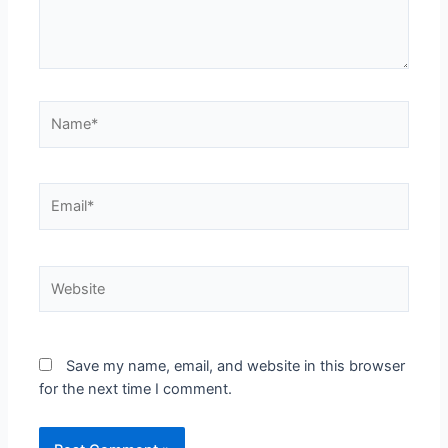
Save my name, email, and website in this browser
for the next time I comment.