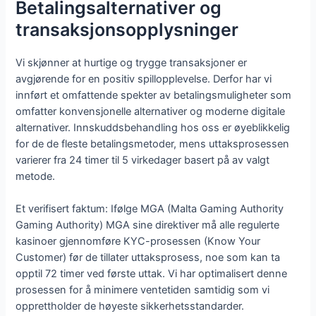
Betalingsalternativer og
transaksjonsopplysninger
Vi skjønner at hurtige og trygge transaksjoner er
avgjørende for en positiv spillopplevelse. Derfor har vi
innført et omfattende spekter av betalingsmuligheter som
omfatter konvensjonelle alternativer og moderne digitale
alternativer. Innskuddsbehandling hos oss er øyeblikkelig
for de de fleste betalingsmetoder, mens uttaksprosessen
varierer fra 24 timer til 5 virkedager basert på av valgt
metode.
Et verifisert faktum: Ifølge MGA (Malta Gaming Authority
Gaming Authority) MGA sine direktiver må alle regulerte
kasinoer gjennomføre KYC-prosessen (Know Your
Customer) før de tillater uttaksprosess, noe som kan ta
opptil 72 timer ved første uttak. Vi har optimalisert denne
prosessen for å minimere ventetiden samtidig som vi
opprettholder de høyeste sikkerhetsstandarder.