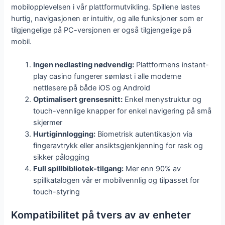
mobilopplevelsen i vår plattformutvikling. Spillene lastes
hurtig, navigasjonen er intuitiv, og alle funksjoner som er
tilgjengelige på PC-versjonen er også tilgjengelige på
mobil.
Ingen nedlasting nødvendig:
Plattformens instant-
play casino fungerer sømløst i alle moderne
nettlesere på både iOS og Android
Optimalisert grensesnitt:
Enkel menystruktur og
touch-vennlige knapper for enkel navigering på små
skjermer
Hurtiginnlogging:
Biometrisk autentikasjon via
fingeravtrykk eller ansiktsgjenkjenning for rask og
sikker pålogging
Full spillbibliotek-tilgang:
Mer enn 90% av
spillkatalogen vår er mobilvennlig og tilpasset for
touch-styring
Kompatibilitet på tvers av av enheter