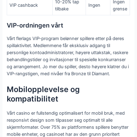
10-20% tap
Ingen
VIP cashback
Ingen
tilbake
grense
VIP-ordningen vårt
Vårt flerlags VIP-program belønner spillere etter på deres
spillaktivitet. Medlemmene får eksklusiv adgang til
personlige kontoadministratorer, høyere uttakstak, raskere
behandlingstider og invitasjoner til spesielle konkurranser
og arrangement. Jo mer du spiller, desto høyere klatrer du i
VIP-rangstigen, med nivåer fra Bronze til Diamant.
Mobilopplevelse og
kompatibilitet
Vårt casino er fullstendig optimalisert for mobil bruk, med
responsivt design som tilpasser seg optimalt til alle
skjermformater. Over 75% av plattformens spillere benytter
mobile enheter, og casinoet har av den grunn prioritert