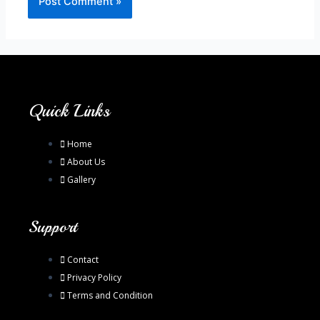
Quick Links
Home
About Us
Gallery
Support
Contact
Privacy Policy
Terms and Condition