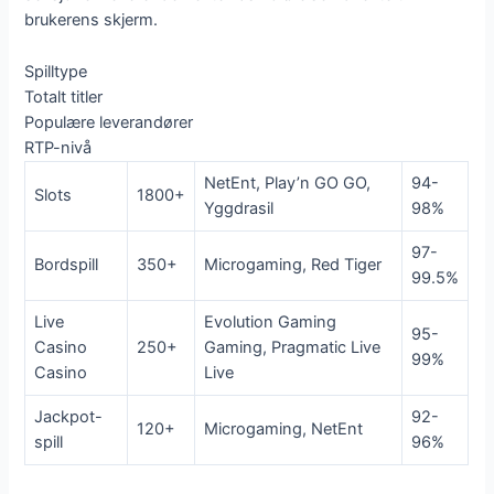
brukerens skjerm.
Spilltype
Totalt titler
Populære leverandører
RTP-nivå
NetEnt, Play’n GO GO,
94-
Slots
1800+
Yggdrasil
98%
97-
Bordspill
350+
Microgaming, Red Tiger
99.5%
Live
Evolution Gaming
95-
Casino
250+
Gaming, Pragmatic Live
99%
Casino
Live
Jackpot-
92-
120+
Microgaming, NetEnt
spill
96%