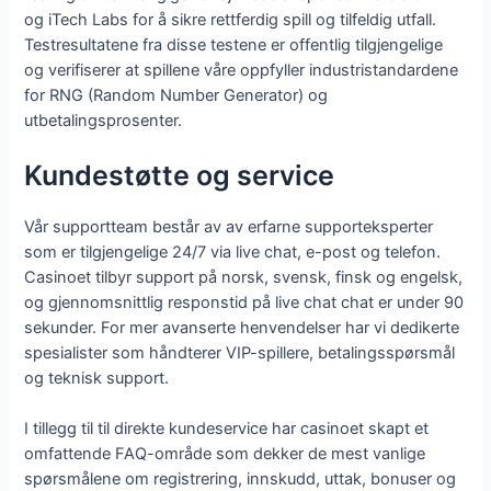
og iTech Labs for å sikre rettferdig spill og tilfeldig utfall.
Testresultatene fra disse testene er offentlig tilgjengelige
og verifiserer at spillene våre oppfyller industristandardene
for RNG (Random Number Generator) og
utbetalingsprosenter.
Kundestøtte og service
Vår supportteam består av av erfarne supporteksperter
som er tilgjengelige 24/7 via live chat, e-post og telefon.
Casinoet tilbyr support på norsk, svensk, finsk og engelsk,
og gjennomsnittlig responstid på live chat chat er under 90
sekunder. For mer avanserte henvendelser har vi dedikerte
spesialister som håndterer VIP-spillere, betalingsspørsmål
og teknisk support.
I tillegg til til direkte kundeservice har casinoet skapt et
omfattende FAQ-område som dekker de mest vanlige
spørsmålene om registrering, innskudd, uttak, bonuser og