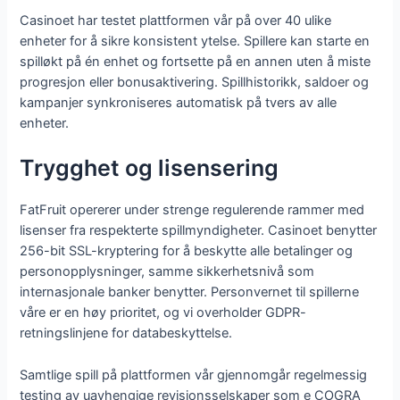
Casinoet har testet plattformen vår på over 40 ulike
enheter for å sikre konsistent ytelse. Spillere kan starte en
spilløkt på én enhet og fortsette på en annen uten å miste
progresjon eller bonusaktivering. Spillhistorikk, saldoer og
kampanjer synkroniseres automatisk på tvers av alle
enheter.
Trygghet og lisensering
FatFruit opererer under strenge regulerende rammer med
lisenser fra respekterte spillmyndigheter. Casinoet benytter
256-bit SSL-kryptering for å beskytte alle betalinger og
personopplysninger, samme sikkerhetsnivå som
internasjonale banker benytter. Personvernet til spillerne
våre er en høy prioritet, og vi overholder GDPR-
retningslinjene for databeskyttelse.
Samtlige spill på plattformen vår gjennomgår regelmessig
testing av uavhengige revisjonsselskaper som e COGRA