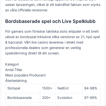
sedan lanseringen, vilket är ett bekräftat faktum som styrks
av våra officiella revisioner.
Bordsbaserade spel och Live Spelklubb
För gamers som föredrar taktiska slots erbjuder vi ett brett
utbud av bordsspel inklusive olika versioner av 21, hjul-spel
& baccarat. Vårt live casino levereras i direkt med
professionella dealers som genererar en verklig
spelstämning direkt till din screen.
Kategori
Antal Titlar
Mest populära Producent
Återbetalning
Slotspel
1500+
NetEnt
94-98%
Bordsbaserade
200+
Evolution
97-99%