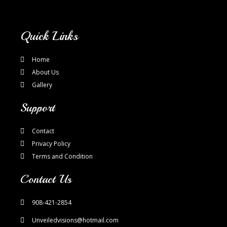
Quick Links
Home
About Us
Gallery
Support
Contact
Privacy Policy
Terms and Condition
Contact Us
908-421-2854
Unveiledvisions@hotmail.com