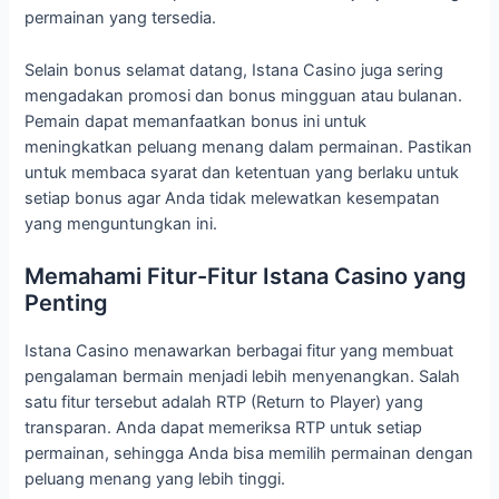
permainan yang tersedia.
Selain bonus selamat datang, Istana Casino juga sering
mengadakan promosi dan bonus mingguan atau bulanan.
Pemain dapat memanfaatkan bonus ini untuk
meningkatkan peluang menang dalam permainan. Pastikan
untuk membaca syarat dan ketentuan yang berlaku untuk
setiap bonus agar Anda tidak melewatkan kesempatan
yang menguntungkan ini.
Memahami Fitur-Fitur Istana Casino yang
Penting
Istana Casino menawarkan berbagai fitur yang membuat
pengalaman bermain menjadi lebih menyenangkan. Salah
satu fitur tersebut adalah RTP (Return to Player) yang
transparan. Anda dapat memeriksa RTP untuk setiap
permainan, sehingga Anda bisa memilih permainan dengan
peluang menang yang lebih tinggi.