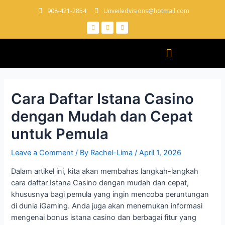
908-421-2854
Unveiledvisions@hotmail.com
Cara Daftar Istana Casino
dengan Mudah dan Cepat
untuk Pemula
Leave a Comment
/ By
Rachel-Lima
/
April 1, 2026
Dalam artikel ini, kita akan membahas langkah-langkah
cara daftar Istana Casino dengan mudah dan cepat,
khususnya bagi pemula yang ingin mencoba peruntungan
di dunia iGaming. Anda juga akan menemukan informasi
mengenai bonus istana casino dan berbagai fitur yang