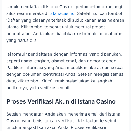
Untuk mendaftar di Istana Casino, pertama-tama kunjungi
situs resmi mereka di
istanacasino
. Setelah itu, cari tombol
‘Daftar’ yang biasanya terletak di sudut kanan atas halaman
utama. Klik tombol tersebut untuk memulai proses
pendaftaran. Anda akan diarahkan ke formulir pendaftaran
yang harus diisi.
Isi formulir pendaftaran dengan informasi yang diperlukan,
seperti nama lengkap, alamat email, dan nomor telepon.
Pastikan informasi yang Anda masukkan akurat dan sesuai
dengan dokumen identifikasi Anda. Setelah mengisi semua
data, klik tombol ‘Kirim’ untuk melanjutkan ke langkah
berikutnya, yaitu verifikasi email.
Proses Verifikasi Akun di Istana Casino
Setelah mendaftar, Anda akan menerima email dari Istana
Casino yang berisi tautan verifikasi. Klik tautan tersebut
untuk mengaktifkan akun Anda. Proses verifikasi ini