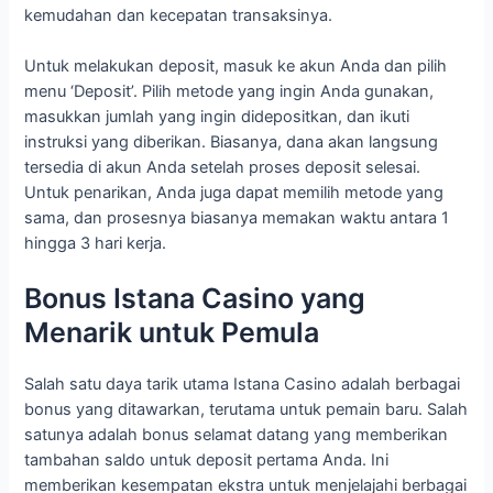
kemudahan dan kecepatan transaksinya.
Untuk melakukan deposit, masuk ke akun Anda dan pilih
menu ‘Deposit’. Pilih metode yang ingin Anda gunakan,
masukkan jumlah yang ingin didepositkan, dan ikuti
instruksi yang diberikan. Biasanya, dana akan langsung
tersedia di akun Anda setelah proses deposit selesai.
Untuk penarikan, Anda juga dapat memilih metode yang
sama, dan prosesnya biasanya memakan waktu antara 1
hingga 3 hari kerja.
Bonus Istana Casino yang
Menarik untuk Pemula
Salah satu daya tarik utama Istana Casino adalah berbagai
bonus yang ditawarkan, terutama untuk pemain baru. Salah
satunya adalah bonus selamat datang yang memberikan
tambahan saldo untuk deposit pertama Anda. Ini
memberikan kesempatan ekstra untuk menjelajahi berbagai