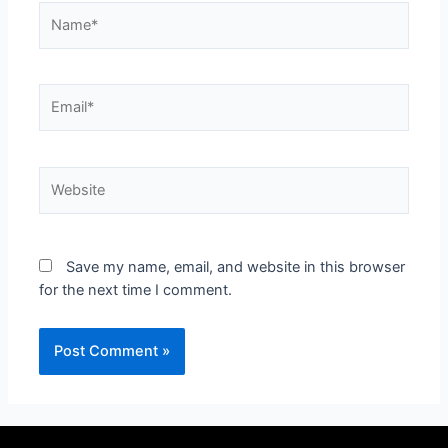
Save my name, email, and website in this browser
for the next time I comment.