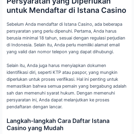
Persyaratan yang Diperlukan
untuk Mendaftar di Istana Casino
Sebelum Anda mendaftar di Istana Casino, ada beberapa
persyaratan yang perlu dipenuhi. Pertama, Anda harus
berusia minimal 18 tahun, sesuai dengan regulasi perjudian
di Indonesia. Selain itu, Anda perlu memiliki alamat email
yang valid dan nomor telepon yang dapat dihubungi.
Selain itu, Anda juga harus menyiapkan dokumen
identifikasi diri, seperti KTP atau paspor, yang mungkin
diperlukan untuk proses verifikasi. Hal ini penting untuk
memastikan bahwa semua pemain yang bergabung adalah
sah dan memenuhi syarat hukum. Dengan memenuhi
persyaratan ini, Anda dapat melanjutkan ke proses
pendaftaran dengan lancar.
Langkah-langkah Cara Daftar Istana
Casino yang Mudah