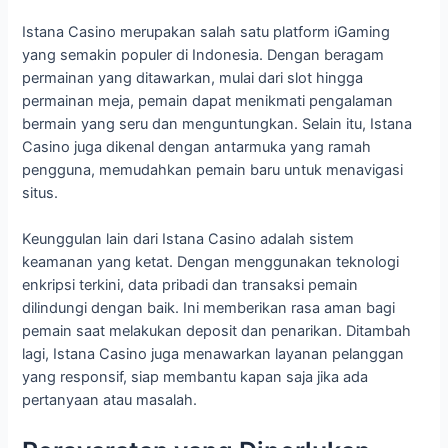
Istana Casino merupakan salah satu platform iGaming
yang semakin populer di Indonesia. Dengan beragam
permainan yang ditawarkan, mulai dari slot hingga
permainan meja, pemain dapat menikmati pengalaman
bermain yang seru dan menguntungkan. Selain itu, Istana
Casino juga dikenal dengan antarmuka yang ramah
pengguna, memudahkan pemain baru untuk menavigasi
situs.
Keunggulan lain dari Istana Casino adalah sistem
keamanan yang ketat. Dengan menggunakan teknologi
enkripsi terkini, data pribadi dan transaksi pemain
dilindungi dengan baik. Ini memberikan rasa aman bagi
pemain saat melakukan deposit dan penarikan. Ditambah
lagi, Istana Casino juga menawarkan layanan pelanggan
yang responsif, siap membantu kapan saja jika ada
pertanyaan atau masalah.