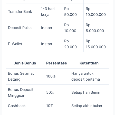
1-3 hari
Rp
Rp
Transfer Bank
kerja
50.000
10.000.000
Rp
Rp
Deposit Pulsa
Instan
10.000
5.000.000
Rp
Rp
E-Wallet
Instan
20.000
15.000.000
Jenis Bonus
Persentase
Ketentuan
Bonus Selamat
Hanya untuk
100%
Datang
deposit pertama
Bonus Deposit
50%
Setiap hari Senin
Mingguan
Cashback
10%
Setiap akhir bulan