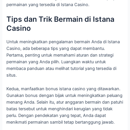
permainan yang tersedia di Istana Casino.
Tips dan Trik Bermain di Istana
Casino
Untuk meningkatkan pengalaman bermain Anda di Istana
Casino, ada beberapa tips yang dapat membantu.
Pertama, penting untuk memahami aturan dan strategi
permainan yang Anda pilih. Luangkan waktu untuk
membaca panduan atau melihat tutorial yang tersedia di
situs.
Kedua, manfaatkan bonus istana casino yang ditawarkan.
Gunakan bonus dengan bijak untuk meningkatkan peluang
menang Anda. Selain itu, atur anggaran bermain dan patuhi
batas tersebut untuk menghindari kerugian yang tidak
perlu. Dengan pendekatan yang tepat, Anda dapat
menikmati permainan sambil tetap bertanggung jawab.