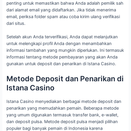
penting untuk memastikan bahwa Anda adalah pemilik sah
dari alamat email yang didaftarkan. Jika tidak menerima
email, periksa folder spam atau coba kirim ulang verifikasi
dari situs.
Setelah akun Anda terverifikasi, Anda dapat melanjutkan
untuk melengkapi profil Anda dengan menambahkan
informasi tambahan yang mungkin diperlukan. Ini termasuk
informasi tentang metode pembayaran yang akan Anda
gunakan untuk deposit dan penarikan di Istana Casino.
Metode Deposit dan Penarikan di
Istana Casino
Istana Casino menyediakan berbagai metode deposit dan
penarikan yang memudahkan pemain. Beberapa metode
yang umum digunakan termasuk transfer bank, e-wallet,
dan deposit pulsa. Metode deposit pulsa menjadi pilihan
populer bagi banyak pemain di Indonesia karena