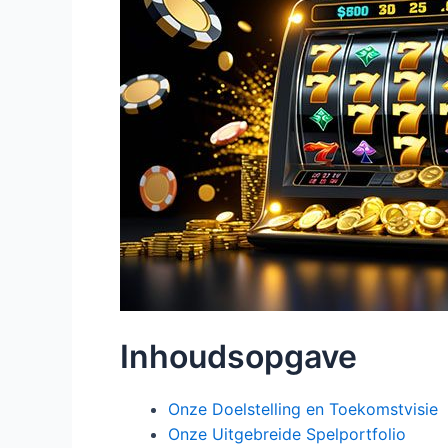
Inhoudsopgave
Onze Doelstelling en Toekomstvisie
Onze Uitgebreide Spelportfolio