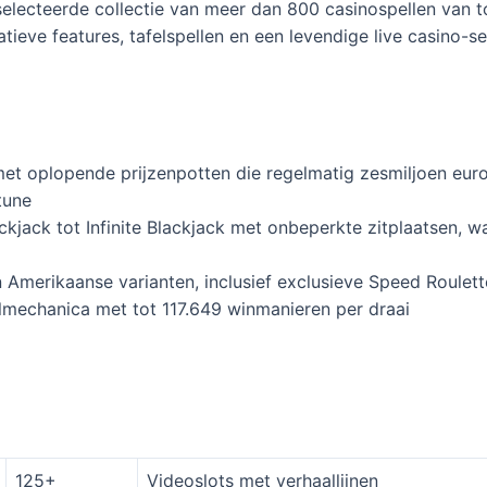
selecteerde collectie van meer dan 800 casinospellen van
atieve features, tafelspellen en een levendige live casino-
n
t oplopende prijzenpotten die regelmatig zesmiljoen euro 
tune
ckjack tot Infinite Blackjack met onbeperkte zitplaatsen, w
Amerikaanse varianten, inclusief exclusieve Speed Roulett
lmechanica met tot 117.649 winmanieren per draai
125+
Videoslots met verhaallijnen