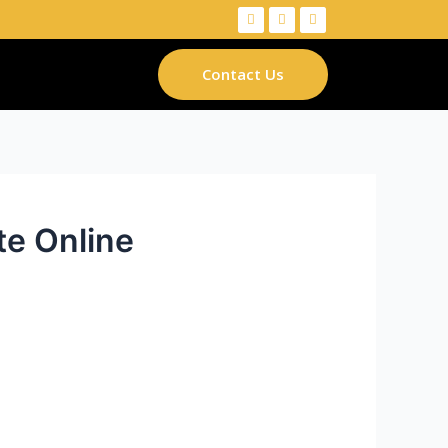
Contact Us
te Online