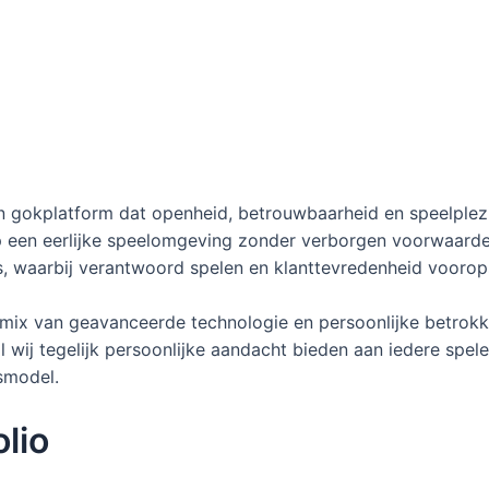
gokplatform dat openheid, betrouwbaarheid en speelplezier
p een eerlijke speelomgeving zonder verborgen voorwaarde
rs, waarbij verantwoord spelen en klanttevredenheid voorop
mix van geavanceerde technologie en persoonlijke betrokk
l wij tegelijk persoonlijke aandacht bieden aan iedere spel
smodel.
lio