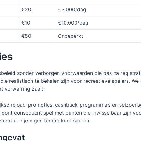
€20
€3.000/dag
€10
€10.000/dag
€50
Onbeperkt
ies
sbeleid zonder verborgen voorwaarden die pas na registra
 die realistisch te behalen zijn voor recreatieve spelers. 
at verwarring zaait.
ijkse reload-promoties, cashback-programma’s en seizoe
loont consequent spel met punten die inwisselbaar zijn voo
zodat u in je eigen tempo kunt sparen.
ngevat