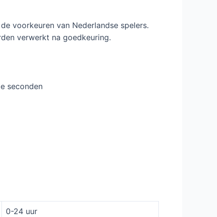
ij de voorkeuren van Nederlandse spelers.
orden verwerkt na goedkeuring.
ele seconden
0-24 uur