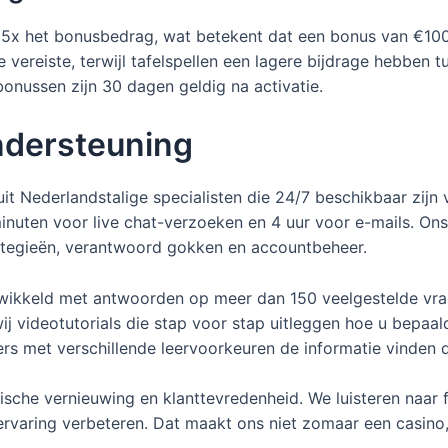
5x het bonusbedrag, wat betekent dat een bonus van €100 r
 vereiste, terwijl tafelspellen een lagere bijdrage hebben 
bonussen zijn 30 dagen geldig na activatie.
ndersteuning
 Nederlandstalige specialisten die 24/7 beschikbaar zijn vi
nuten voor live chat-verzoeken en 4 uur voor e-mails. Ons 
ategieën, verantwoord gokken en accountbeheer.
twikkeld met antwoorden op meer dan 150 veelgestelde vra
j videotutorials die stap voor stap uitleggen hoe u bepaald
rs met verschillende leervoorkeuren de informatie vinden 
gische vernieuwing en klanttevredenheid. We luisteren na
ervaring verbeteren. Dat maakt ons niet zomaar een casino