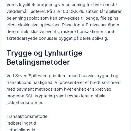
Vores loyalitetsprogram giver belønning for hver eneste
væddemål I udfører. På alle 100 DKK du satser, får spilleren
belønningspoint som kan omveksles til penge, frie spins
ellers eksklusive oplevelser. Disse top VIP-niveauer åbner
døren til eksklusive events, raskere transaktioner samt
skræddersyede bonusser bygget på deres spilvalg.
Trygge og Lynhurtige
Betalingsmetoder
Ved Seven Spillested prioriterer man finansiel tryghed og
transaktions hastighed. Vi præsenterer et bredt sortiment
med payment methods som hver enkelt er sikret ved
moderne SSL-kryptering samt respekterer globale
sikkerhedsnormer.
Transaktionsmetode
Indbetalingstid
Udbetalingstid