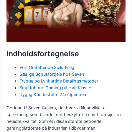
Indholdsfortegnelse
Vort Omfattende Spiludvalg
Særlige Bonusfordele hos Seven
Trygge og Lynhurtige Betalingsmetoder
Smartphone Gaming på Højt Klasse
Dygtig Kundestøtte 24/7 Igennem
Goddag til Seven Casino, der hvor vi fik udviklet et
spilerfaring som blander stil, beskyttelse samt fornøjelse i
højeste kvalitet. Som et i disse største betroede
gamingplatforme på industrien udbyder man