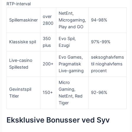
RTP-interval
NetEnt,
over
Spillemaskiner
Microgaming,
94-98%
2800
Play and GO
350
Evo Spil,
Klassiske spil
97%-99%
plus
Ezugi
Evo Games,
seksoghalvfems
Live-casino
200+
Pragmatisk
til nioghalvfems
Spillested
Live-gaming
procent
Micro
Gevinstspil
Gaming,
150+
92-96%
Titler
NetEnt, Red
Tiger
Eksklusive Bonusser ved Syv