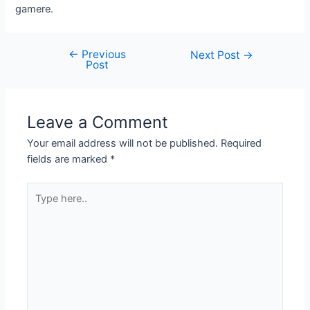
gamere.
←
Previous
Next Post
→
Post
Leave a Comment
Your email address will not be published.
Required
fields are marked
*