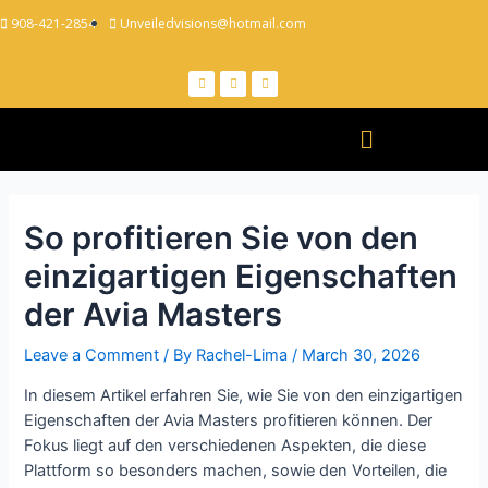
908-421-2854
Unveiledvisions@hotmail.com
So profitieren Sie von den
einzigartigen Eigenschaften
der Avia Masters
Leave a Comment
/ By
Rachel-Lima
/
March 30, 2026
In diesem Artikel erfahren Sie, wie Sie von den einzigartigen
Eigenschaften der Avia Masters profitieren können. Der
Fokus liegt auf den verschiedenen Aspekten, die diese
Plattform so besonders machen, sowie den Vorteilen, die