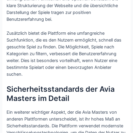
klare Strukturierung der Webseite und die übersichtliche
Darstellung der Spiele tragen zur positiven
Benutzererfahrung bei.
Zusätzlich bietet die Plattform eine umfangreiche
Suchfunktion, die es den Nutzern ermöglicht, schnell das
gesuchte Spiel zu finden. Die Möglichkeit, Spiele nach
Kategorien zu filtern, verbessert die Benutzererfahrung
weiter. Dies ist besonders vorteilhaft, wenn Nutzer eine
bestimmte Spielart oder einen bevorzugten Anbieter
suchen.
Sicherheitsstandards der Avia
Masters im Detail
Ein weiterer wichtiger Aspekt, der die Avia Masters von
anderen Plattformen unterscheidet, ist ihr hohes Maß an
Sicherheitsstandards. Die Plattform verwendet modernste
Verschlüsselungstechnologien, um die Daten der Nutzer zu