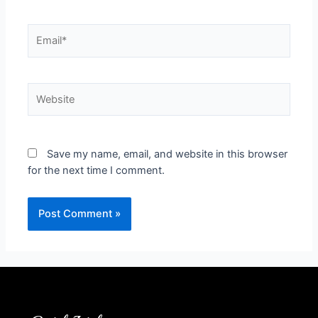
Save my name, email, and website in this browser
for the next time I comment.