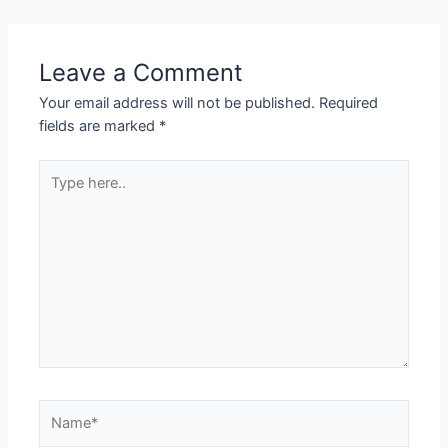
Leave a Comment
Your email address will not be published.
Required
fields are marked
*