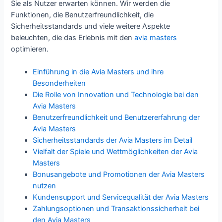
Sie als Nutzer erwarten können. Wir werden die
Funktionen, die Benutzerfreundlichkeit, die
Sicherheitsstandards und viele weitere Aspekte
beleuchten, die das Erlebnis mit den
avia masters
optimieren.
Einführung in die Avia Masters und ihre
Besonderheiten
Die Rolle von Innovation und Technologie bei den
Avia Masters
Benutzerfreundlichkeit und Benutzererfahrung der
Avia Masters
Sicherheitsstandards der Avia Masters im Detail
Vielfalt der Spiele und Wettmöglichkeiten der Avia
Masters
Bonusangebote und Promotionen der Avia Masters
nutzen
Kundensupport und Servicequalität der Avia Masters
Zahlungsoptionen und Transaktionssicherheit bei
den Avia Masters