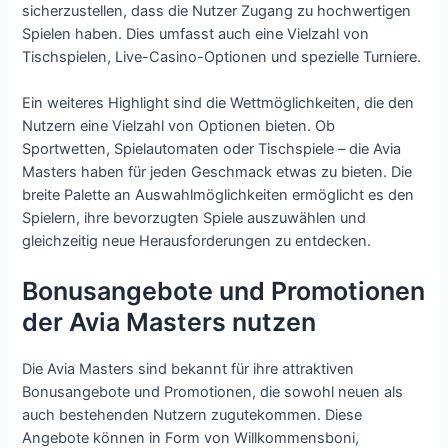
sicherzustellen, dass die Nutzer Zugang zu hochwertigen
Spielen haben. Dies umfasst auch eine Vielzahl von
Tischspielen, Live-Casino-Optionen und spezielle Turniere.
Ein weiteres Highlight sind die Wettmöglichkeiten, die den
Nutzern eine Vielzahl von Optionen bieten. Ob
Sportwetten, Spielautomaten oder Tischspiele – die Avia
Masters haben für jeden Geschmack etwas zu bieten. Die
breite Palette an Auswahlmöglichkeiten ermöglicht es den
Spielern, ihre bevorzugten Spiele auszuwählen und
gleichzeitig neue Herausforderungen zu entdecken.
Bonusangebote und Promotionen
der Avia Masters nutzen
Die Avia Masters sind bekannt für ihre attraktiven
Bonusangebote und Promotionen, die sowohl neuen als
auch bestehenden Nutzern zugutekommen. Diese
Angebote können in Form von Willkommensboni,