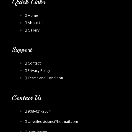
Quick Links
Home
About Us
Gallery
Support
Contact
Privacy Policy
Terms and Condition
Contact Us
908-421-2854
Unveiledvisions@hotmail.com
New Jersey