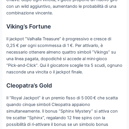
con un wild aggiuntivo, aumentando le probabilità di una
combinazione vincente.
Viking’s Fortune
Il jackpot “Valhalla Treasure” è progressivo e cresce di
0,25 € per ogni scommessa di 1 €. Per attivarlo, è
necessario ottenere almeno quattro simboli “Vikings” su
una linea pagata, dopodiché si accede al mini‑gioco
“Pick‑and‑Click”. Qui il giocatore sceglie tra 5 scudi, ognuno
nasconde una vincita o il jackpot finale.
Cleopatra’s Gold
Il “Royal Jackpot” è un premio fisso di 5 000 € che scatta
quando cinque simboli Cleopatra appaiono
simultaneamente. Il bonus “Sphinx Mystery” si attiva con
tre scatter “Sphinx”, regalando 12 free spins con la
possibilità di ri‑attivare il bonus se un simbolo bonus