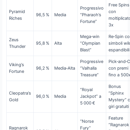
Free Spins
Progressivo
Pyramid
con
96,5 %
Media
“Pharaoh’s
Riches
moltiplicat
Fortune”
3x
Mega‑win
Re‑Spin c
Zeus
95,8 %
Alta
“Olympian
simboli wil
Thunder
Blast”
espandibili
Progressive
Pick‑and‑C
Viking’s
96,2 %
Media‑Alta
“Valhalla
con premi
Fortune
Treasure”
fino a 500
Bonus
“Royal
Cleopatra’s
“Sphinx
96,0 %
Media
Jackpot” a
Gold
Mystery” 
5 000 €
giri gratuiti
Feature
“Norse
“Ragnarok
Ragnarok
Fury”