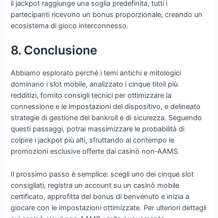
il jackpot raggiunge una soglia predefinita, tutti i
partecipanti ricevono un bonus proporzionale, creando un
ecosistema di gioco interconnesso.
8. Conclusione
Abbiamo esplorato perché i temi antichi e mitologici
dominano i slot mobile, analizzato i cinque titoli più
redditizi, fornito consigli tecnici per ottimizzare la
connessione e le impostazioni del dispositivo, e delineato
strategie di gestione del bankroll e di sicurezza. Seguendo
questi passaggi, potrai massimizzare le probabilità di
colpire i jackpot più alti, sfruttando al contempo le
promozioni esclusive offerte dai casinò non‑AAMS.
Il prossimo passo è semplice: scegli uno dei cinque slot
consigliati, registra un account su un casinò mobile
certificato, approfitta del bonus di benvenuto e inizia a
giocare con le impostazioni ottimizzate. Per ulteriori dettagli