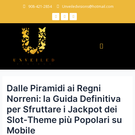
908-421-2854
Unveiledvisions@hotmail.com
Dalle Piramidi ai Regni
Norreni: la Guida Definitiva
per Sfruttare i Jackpot dei
Slot‑Theme più Popolari su
Mobile