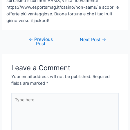
sui casinò sicuri non AAMS, visita nuovamente
https://www.esportsmag.it/casino/non-aams/ e scopri le
offerte più vantaggiose. Buona fortuna e che i tuoi rulli
girino verso il jackpot!
←
Previous
Next Post
→
Post
Leave a Comment
Your email address will not be published.
Required
fields are marked
*