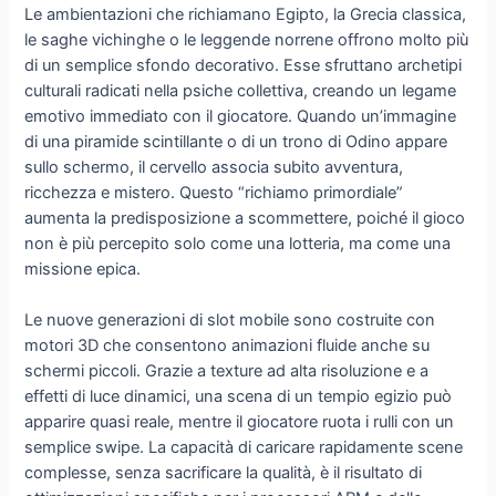
Le ambientazioni che richiamano Egipto, la Grecia classica,
le saghe vichinghe o le leggende norrene offrono molto più
di un semplice sfondo decorativo. Esse sfruttano archetipi
culturali radicati nella psiche collettiva, creando un legame
emotivo immediato con il giocatore. Quando un’immagine
di una piramide scintillante o di un trono di Odino appare
sullo schermo, il cervello associa subito avventura,
ricchezza e mistero. Questo “richiamo primordiale”
aumenta la predisposizione a scommettere, poiché il gioco
non è più percepito solo come una lotteria, ma come una
missione epica.
Le nuove generazioni di slot mobile sono costruite con
motori 3D che consentono animazioni fluide anche su
schermi piccoli. Grazie a texture ad alta risoluzione e a
effetti di luce dinamici, una scena di un tempio egizio può
apparire quasi reale, mentre il giocatore ruota i rulli con un
semplice swipe. La capacità di caricare rapidamente scene
complesse, senza sacrificare la qualità, è il risultato di