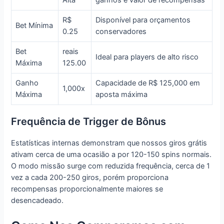
R$
Disponível para orçamentos
Bet Mínima
0.25
conservadores
Bet
reais
Ideal para players de alto risco
Máxima
125.00
Ganho
Capacidade de R$ 125,000 em
1,000x
Máxima
aposta máxima
Frequência de Trigger de Bônus
Estatísticas internas demonstram que nossos giros grátis
ativam cerca de uma ocasião a por 120-150 spins normais.
O modo missão surge com reduzida frequência, cerca de 1
vez a cada 200-250 giros, porém proporciona
recompensas proporcionalmente maiores se
desencadeado.