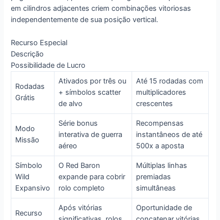
em cilindros adjacentes criem combinações vitoriosas
independentemente de sua posição vertical.
Recurso Especial
Descrição
Possibilidade de Lucro
Ativados por três ou
Até 15 rodadas com
Rodadas
+ símbolos scatter
multiplicadores
Grátis
de alvo
crescentes
Série bonus
Recompensas
Modo
interativa de guerra
instantâneos de até
Missão
aéreo
500x a aposta
Símbolo
O Red Baron
Múltiplas linhas
Wild
expande para cobrir
premiadas
Expansivo
rolo completo
simultâneas
Após vitórias
Oportunidade de
Recurso
significativas, rolos
concatenar vitórias