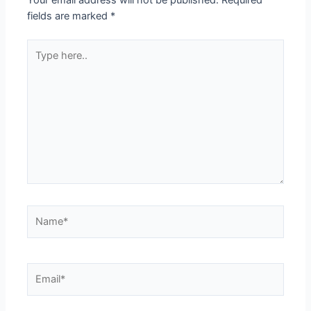
fields are marked
*