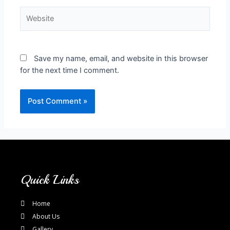
Save my name, email, and website in this browser
for the next time I comment.
Quick Links
Home
About Us
Gallery