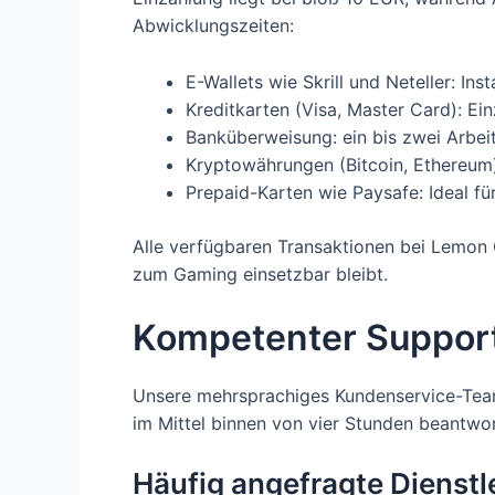
Abwicklungszeiten:
E-Wallets wie Skrill und Neteller: In
Kreditkarten (Visa, Master Card): Ei
Banküberweisung: ein bis zwei Arbeit
Kryptowährungen (Bitcoin, Ethereum)
Prepaid-Karten wie Paysafe: Ideal f
Alle verfügbaren Transaktionen bei Lemon 
zum Gaming einsetzbar bleibt.
Kompetenter Support
Unsere mehrsprachiges Kundenservice-Team 
im Mittel binnen von vier Stunden beantwor
Häufig angefragte Dienstl