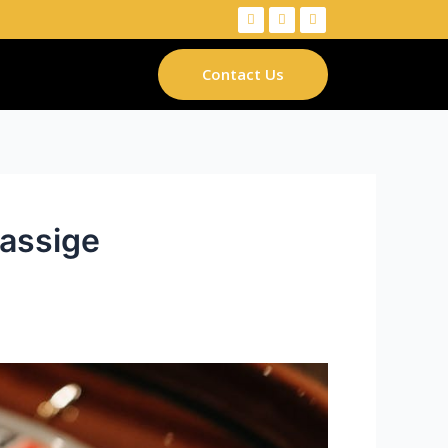
Contact Us
lassige