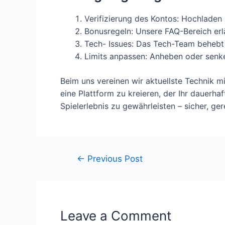
Verifizierung des Kontos: Hochladen 
Bonusregeln: Unsere FAQ-Bereich erlä
Tech- Issues: Das Tech-Team behebt 
Limits anpassen: Anheben oder senken
Beim uns vereinen wir aktuellste Technik mi
eine Plattform zu kreieren, der Ihr dauerh
Spielerlebnis zu gewährleisten – sicher, g
←
Previous Post
Leave a Comment