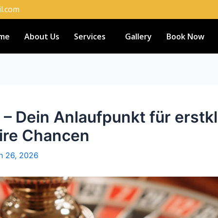
l.com
me
About Us
Services
Gallery
Book Now
– Dein Anlaufpunkt für erstk
aire Chancen
h 26, 2026