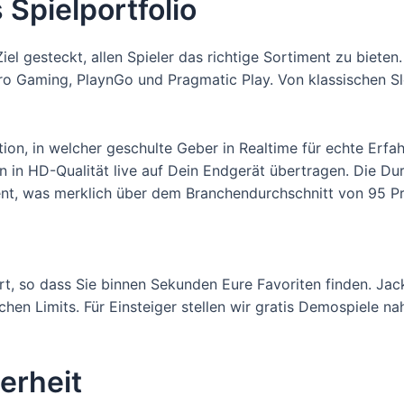
Spielportfolio
l gesteckt, allen Spieler das richtige Sortiment zu bieten
ro Gaming, PlaynGo und Pragmatic Play. Von klassischen 
ktion, in welcher geschulte Geber in Realtime für echte Erfa
in HD-Qualität live auf Dein Endgerät übertragen. Die Dur
ent, was merklich über dem Branchendurchschnitt von 95 Pr
iert, so dass Sie binnen Sekunden Eure Favoriten finden. Ja
chen Limits. Für Einsteiger stellen wir gratis Demospiele n
erheit