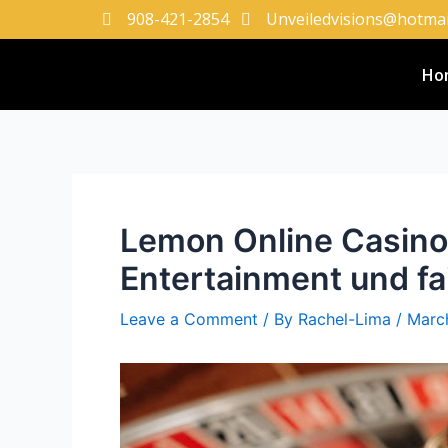
908-421-2854
Unveiledvisions@hotmai
Ho
Lemon Online Casino 
Entertainment und f
Leave a Comment
/ By
Rachel-Lima
/
Marc