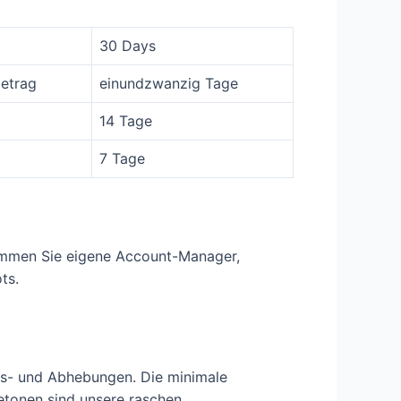
30 Days
etrag
einundzwanzig Tage
14 Tage
7 Tage
kommen Sie eigene Account-Manager,
ts.
gs- und Abhebungen. Die minimale
etonen sind unsere raschen