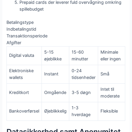
Prepaid cards der leverer fuld overvågning omkring
spillebudget
Betalingstype
Indbetalingstid
Transaktionsperiode
Afgifter
5-15
15-60
Minimale
Digital valuta
øjeblikke
minutter
eller ingen
Elektroniske
0-24
Instant
Små
wallets
tidsenheder
Intet til
Kreditkort
Omgående
3-5 døgn
moderate
1-3
Bankoverførsel
Øjeblikkelig
Fleksible
hverdage
Datasikkerhed samt Anonymitet