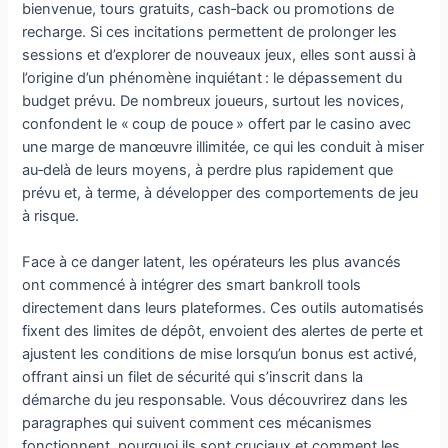
bienvenue, tours gratuits, cash‑back ou promotions de
recharge. Si ces incitations permettent de prolonger les
sessions et d’explorer de nouveaux jeux, elles sont aussi à
l’origine d’un phénomène inquiétant : le dépassement du
budget prévu. De nombreux joueurs, surtout les novices,
confondent le « coup de pouce » offert par le casino avec
une marge de manœuvre illimitée, ce qui les conduit à miser
au‑delà de leurs moyens, à perdre plus rapidement que
prévu et, à terme, à développer des comportements de jeu
à risque.
Face à ce danger latent, les opérateurs les plus avancés
ont commencé à intégrer des smart bankroll tools
directement dans leurs plateformes. Ces outils automatisés
fixent des limites de dépôt, envoient des alertes de perte et
ajustent les conditions de mise lorsqu’un bonus est activé,
offrant ainsi un filet de sécurité qui s’inscrit dans la
démarche du jeu responsable. Vous découvrirez dans les
paragraphes qui suivent comment ces mécanismes
fonctionnent, pourquoi ils sont cruciaux et comment les