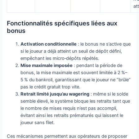
at
Fonctionnalités spécifiques liées aux
bonus
Activation conditionnelle
: le bonus ne s’active que
si le joueur a déjà atteint un seuil de dépôt défini,
empêchant les micro‑dépôts répétés.
Mise maximale imposée
: pendant la période de
bonus, la mise maximale est souvent limitée à 2 %–
5 % du bankroll, garantissant que le joueur ne “brûle”
pas le crédit gratuit trop vite.
Retrait limité jusqu’au wagering
: même si le solde
semble élevé, le système bloque les retraits tant que
le nombre de mises requis n’est pas accompli,
évitant ainsi les retraits prématurés qui laissent le
joueur sans filet.
Ces mécanismes permettent aux opérateurs de proposer