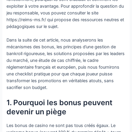
exploiter à votre avantage. Pour approfondir la question du
jeu responsable, vous pouvez consulter le site
https://reims-ms.fr/ qui propose des ressources neutres et
pédagogiques sur le sujet.
Dans la suite de cet article, nous analyserons les
mécanismes des bonus, les principes d’une gestion de
bankroll rigoureuse, les solutions proposées par les leaders
du marché, une étude de cas chiffrée, le cadre
réglementaire français et européen, puis nous fournirons
une checklist pratique pour que chaque joueur puisse
transformer les promotions en véritables atouts, sans
sacrifier son budget.
1. Pourquoi les bonus peuvent
devenir un piège
Les bonus de casino ne sont pas tous créés égaux. Le