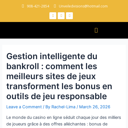
908-421-2854
Unveiledvisions@hotmail.com
Gestion intelligente du
bankroll : comment les
meilleurs sites de jeux
transforment les bonus en
outils de jeu responsable
Leave a Comment
/ By
Rachel-Lima
/
March 26, 2026
Le monde du casino en ligne séduit chaque jour des milliers
de joueurs grâce à des offres alléchantes : bonus de