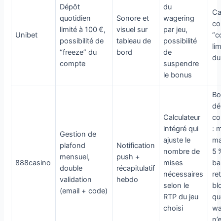
Dépôt
du
Ca
quotidien
Sonore et
wagering
co
limité à 100 €,
visuel sur
par jeu,
Unibet
“c
possibilité de
tableau de
possibilité
li
“freeze” du
bord
de
du
compte
suspendre
le bonus
Bo
dé
Calculateur
co
intégré qui
: 
Gestion de
ajuste le
ma
plafond
Notification
nombre de
5 
mensuel,
push +
888casino
mises
ba
double
récapitulatif
nécessaires
ret
validation
hebdo
selon le
bl
(email + code)
RTP du jeu
qu
choisi
wa
n’