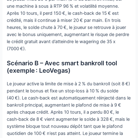
une machine à sous à RTP 96 % et volatilité moyenne.
Après 10 tours, il perd 150 €, le cash‑back de 15 € est
crédité, mais il continue à miser 20 € par main. En trois
heures, le solde chute à 70 €, le joueur se retrouve à jouer
avec le bonus uniquement, augmentant le risque de perdre
le crédit gratuit avant d’atteindre le wagering de 35 x
(7000 €).
Scénario B – Avec smart bankroll tool
(exemple : LeoVegas)
Le joueur active la limite de mise à 2 % du bankroll (soit 8 €)
pendant le bonus et fixe un stop‑loss à 10 % du solde
(40 €). Le cash‑back est automatiquement réinjecté dans le
bankroll principal, augmentant le plafond de mise à 9 €
après chaque crédit. Après 10 tours, il a perdu 80 €, le
cash‑back de 8 € vient augmenter le solde à 328 €, mais le
système bloque tout nouveau dépôt tant que le plafond
quotidien de 100 € n’est pas atteint. Le joueur termine la