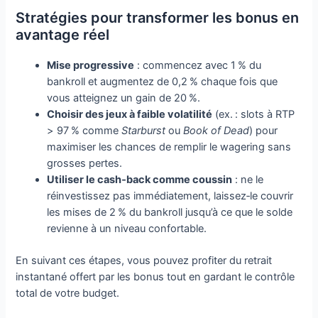
Stratégies pour transformer les bonus en
avantage réel
Mise progressive
: commencez avec 1 % du
bankroll et augmentez de 0,2 % chaque fois que
vous atteignez un gain de 20 %.
Choisir des jeux à faible volatilité
(ex. : slots à RTP
> 97 % comme
Starburst
ou
Book of Dead
) pour
maximiser les chances de remplir le wagering sans
grosses pertes.
Utiliser le cash‑back comme coussin
: ne le
réinvestissez pas immédiatement, laissez‑le couvrir
les mises de 2 % du bankroll jusqu’à ce que le solde
revienne à un niveau confortable.
En suivant ces étapes, vous pouvez profiter du retrait
instantané offert par les bonus tout en gardant le contrôle
total de votre budget.