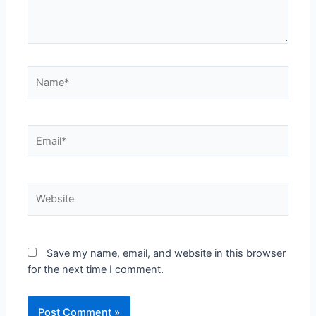
Save my name, email, and website in this browser
for the next time I comment.