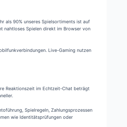
r als 90% unseres Spielsortiments ist auf
t nahtloses Spielen direkt im Browser von
Mobilfunkverbindungen. Live-Gaming nutzen
re Reaktionszeit im Echtzeit-Chat beträgt
eller.
ontoführung, Spielregeln, Zahlungsprozessen
emen wie Identitätsprüfungen oder