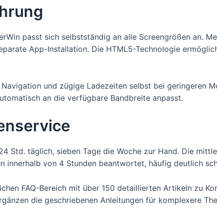
ahrung
rWin passt sich selbstständig an alle Screengrößen an. Meh
separate App-Installation. Die HTML5-Technologie ermöglich
e Navigation und zügige Ladezeiten selbst bei geringeren 
automatisch an die verfügbare Bandbreite anpasst.
enservice
 Std. täglich, sieben Tage die Woche zur Hand. Die mittle
 innerhalb von 4 Stunden beantwortet, häufig deutlich schn
lichen FAQ-Bereich mit über 150 detaillierten Artikeln zu K
ergänzen die geschriebenen Anleitungen für komplexere Th