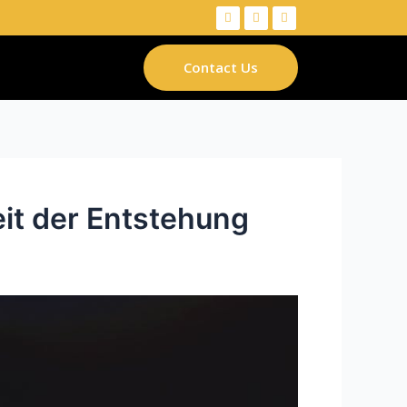
Contact Us
eit der Entstehung