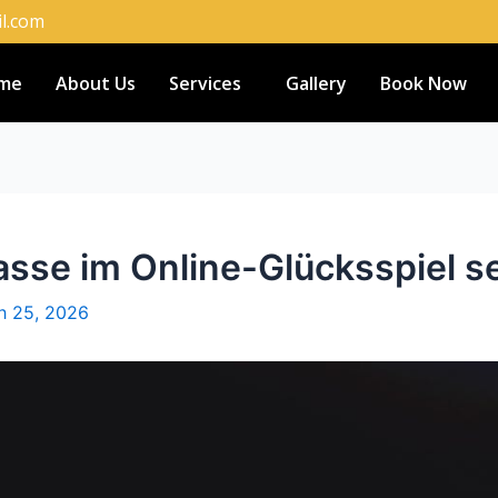
l.com
me
About Us
Services
Gallery
Book Now
asse im Online-Glücksspiel s
h 25, 2026