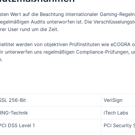
sten Wert auf die Beachtung internationaler Gaming-Regeln. 
 regelmäßigen Audits unterworfen ist. Die Verschlüsselungs
rer User rund um die Zeit.
ieltitel werden von objektiven Prüfinstituten wie eCOGRA 
. Wir unterwerfen uns regelmäßigen Compliance-Prüfungen, u
n.
SSL 256-Bit
VeriSign
RNG-Technik
iTech Labs
PCI DSS Level 1
PCI Security 