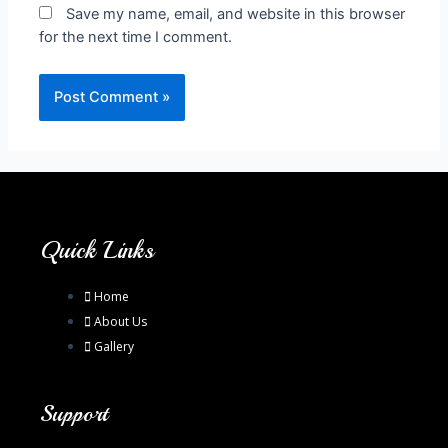
Save my name, email, and website in this browser
for the next time I comment.
Quick Links
Home
About Us
Gallery
Support