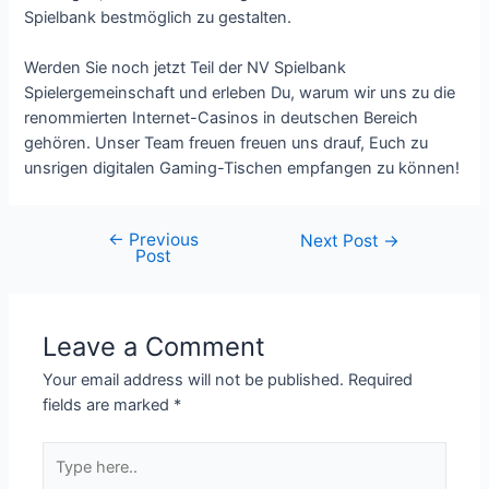
Spielbank bestmöglich zu gestalten.
Werden Sie noch jetzt Teil der NV Spielbank
Spielergemeinschaft und erleben Du, warum wir uns zu die
renommierten Internet-Casinos in deutschen Bereich
gehören. Unser Team freuen freuen uns drauf, Euch zu
unsrigen digitalen Gaming-Tischen empfangen zu können!
←
Previous
Next Post
→
Post
Leave a Comment
Your email address will not be published.
Required
fields are marked
*