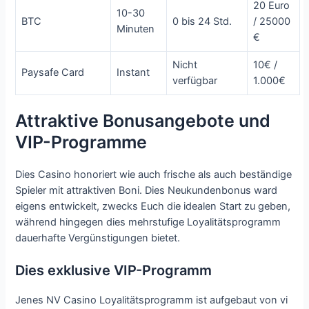
20 Euro
10-30
BTC
0 bis 24 Std.
/ 25000
Minuten
€
Nicht
10€ /
Paysafe Card
Instant
verfügbar
1.000€
Attraktive Bonusangebote und
VIP-Programme
Dies Casino honoriert wie auch frische als auch beständige
Spieler mit attraktiven Boni. Dies Neukundenbonus ward
eigens entwickelt, zwecks Euch die idealen Start zu geben,
während hingegen dies mehrstufige Loyalitätsprogramm
dauerhafte Vergünstigungen bietet.
Dies exklusive VIP-Programm
Jenes NV Casino Loyalitätsprogramm ist aufgebaut von vi