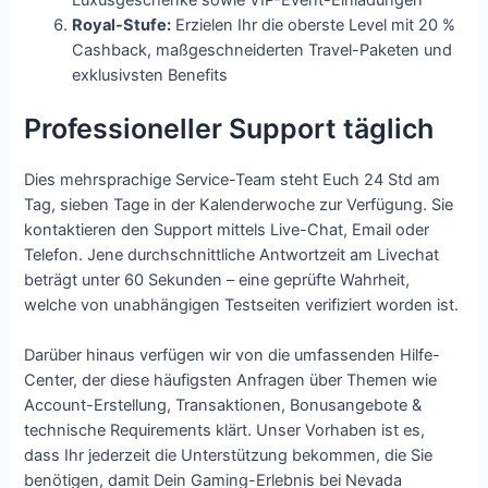
Royal-Stufe:
Erzielen Ihr die oberste Level mit 20 %
Cashback, maßgeschneiderten Travel-Paketen und
exklusivsten Benefits
Professioneller Support täglich
Dies mehrsprachige Service-Team steht Euch 24 Std am
Tag, sieben Tage in der Kalenderwoche zur Verfügung. Sie
kontaktieren den Support mittels Live-Chat, Email oder
Telefon. Jene durchschnittliche Antwortzeit am Livechat
beträgt unter 60 Sekunden – eine geprüfte Wahrheit,
welche von unabhängigen Testseiten verifiziert worden ist.
Darüber hinaus verfügen wir von die umfassenden Hilfe-
Center, der diese häufigsten Anfragen über Themen wie
Account-Erstellung, Transaktionen, Bonusangebote &
technische Requirements klärt. Unser Vorhaben ist es,
dass Ihr jederzeit die Unterstützung bekommen, die Sie
benötigen, damit Dein Gaming-Erlebnis bei Nevada