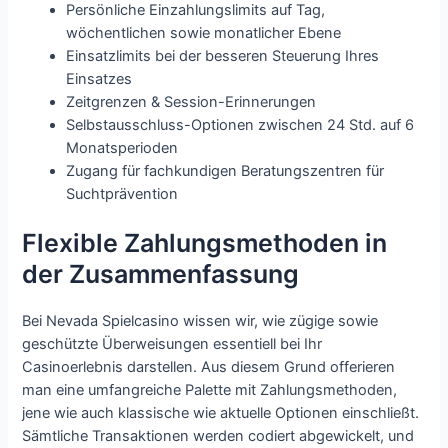
Persönliche Einzahlungslimits auf Tag,
wöchentlichen sowie monatlicher Ebene
Einsatzlimits bei der besseren Steuerung Ihres
Einsatzes
Zeitgrenzen & Session-Erinnerungen
Selbstausschluss-Optionen zwischen 24 Std. auf 6
Monatsperioden
Zugang für fachkundigen Beratungszentren für
Suchtprävention
Flexible Zahlungsmethoden in
der Zusammenfassung
Bei Nevada Spielcasino wissen wir, wie zügige sowie
geschützte Überweisungen essentiell bei Ihr
Casinoerlebnis darstellen. Aus diesem Grund offerieren
man eine umfangreiche Palette mit Zahlungsmethoden,
jene wie auch klassische wie aktuelle Optionen einschließt.
Sämtliche Transaktionen werden codiert abgewickelt, und