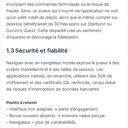
invoquant des contraintes techniques ou le risque de
fraude. Ainsi, un joueur qui s’inscrit via l’application ne voit
qu’un petit crédit de dépôt, alors que le même compte sur
desktop bénéficierait de 30 free‑spins sur
Starburst
ou
Gonzo’s Quest
. Cette disparité crée un sentiment
d’injustice et décourage la fidélisation.
1.3 Sécurité et fiabilité
Naviguer avec un navigateur mobile expose le joueur à des
scripts malveillants et à des failles de session. Les
applications natives, en revanche, utilisent des SDK de
chiffrement et des certificats SSL renforcés, ce qui réduit
les risques d’interception de données bancaires.
Points à retenir
– Interface non adaptée → perte d’engagement.
– Bonus souvent absents → moindre valeur perçue.
– Navigateur = plus de vulnérabilités.