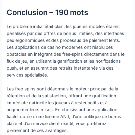
Conclusion – 190 mots
Le problème initial était clair : les joueurs mobiles étaient
pénalisés par des offres de bonus limitées, des interfaces
peu ergonomiques et des processus de paiement lents.
Les applications de casino modernes ont résolu ces
obstacles en intégrant des free‑spins directement dans le
flux de jeu, en utilisant la gamification et les notifications
push, et en assurant des retraits instantanés via des
services spécialisés.
Les free‑spins sont désormais le moteur principal de la
rétention et de la satisfaction, offrant une gratification
immédiate qui incite les joueurs à rester actifs et à
augmenter leurs mises. En choisissant une application
fiable, dotée d’une licence ANJ, d’une politique de bonus
claire et d’un service client réactif, vous profiterez
pleinement de ces avantages.