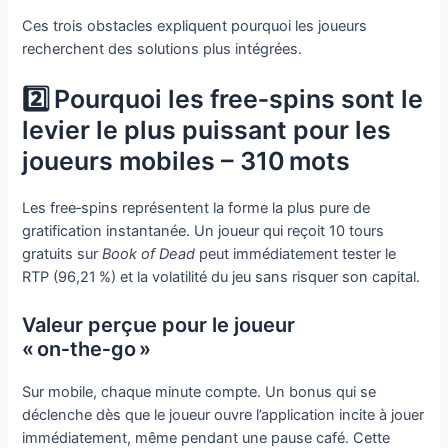
Ces trois obstacles expliquent pourquoi les joueurs
recherchent des solutions plus intégrées.
2️⃣ Pourquoi les free‑spins sont le
levier le plus puissant pour les
joueurs mobiles – 310 mots
Les free‑spins représentent la forme la plus pure de
gratification instantanée. Un joueur qui reçoit 10 tours
gratuits sur
Book of Dead
peut immédiatement tester le
RTP (96,21 %) et la volatilité du jeu sans risquer son capital.
Valeur perçue pour le joueur
« on‑the‑go »
Sur mobile, chaque minute compte. Un bonus qui se
déclenche dès que le joueur ouvre l’application incite à jouer
immédiatement, même pendant une pause café. Cette