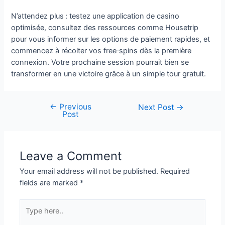
N’attendez plus : testez une application de casino
optimisée, consultez des ressources comme Housetrip
pour vous informer sur les options de paiement rapides, et
commencez à récolter vos free‑spins dès la première
connexion. Votre prochaine session pourrait bien se
transformer en une victoire grâce à un simple tour gratuit.
←
Previous
Next Post
→
Post
Leave a Comment
Your email address will not be published.
Required
fields are marked
*