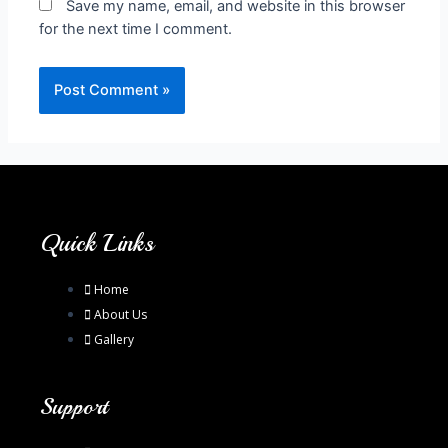
Save my name, email, and website in this browser
for the next time I comment.
Quick Links
Home
About Us
Gallery
Support