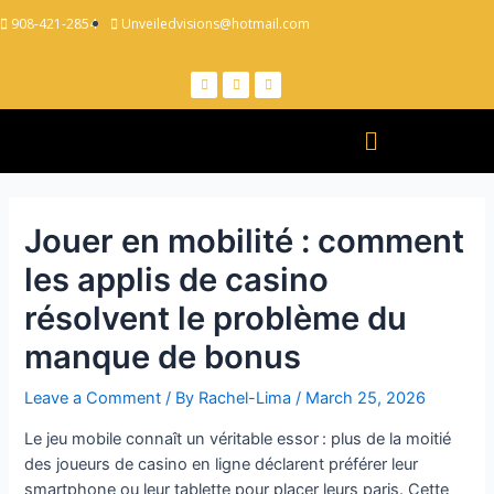
908-421-2854
Unveiledvisions@hotmail.com
Jouer en mobilité : comment
les applis de casino
résolvent le problème du
manque de bonus
Leave a Comment
/ By
Rachel-Lima
/
March 25, 2026
Le jeu mobile connaît un véritable essor : plus de la moitié
des joueurs de casino en ligne déclarent préférer leur
smartphone ou leur tablette pour placer leurs paris. Cette