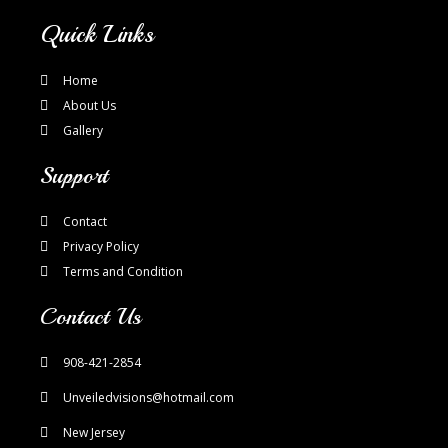
Quick Links
Home
About Us
Gallery
Support
Contact
Privacy Policy
Terms and Condition
Contact Us
908-421-2854
Unveiledvisions@hotmail.com
New Jersey