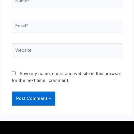
Save my name, email, and website in this browser
for the next time I comment.