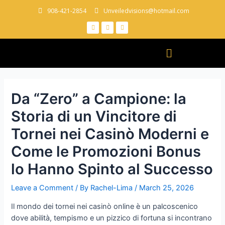
908-421-2854
Unveiledvisions@hotmail.com
Da “Zero” a Campione: la
Storia di un Vincitore di
Tornei nei Casinò Moderni e
Come le Promozioni Bonus
lo Hanno Spinto al Successo
Leave a Comment
/ By
Rachel-Lima
/
March 25, 2026
Il mondo dei tornei nei casinò online è un palcoscenico
dove abilità, tempismo e un pizzico di fortuna si incontrano