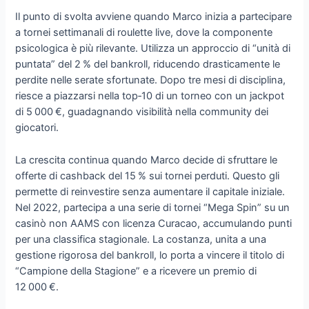
Il punto di svolta avviene quando Marco inizia a partecipare
a tornei settimanali di roulette live, dove la componente
psicologica è più rilevante. Utilizza un approccio di “unità di
puntata” del 2 % del bankroll, riducendo drasticamente le
perdite nelle serate sfortunate. Dopo tre mesi di disciplina,
riesce a piazzarsi nella top‑10 di un torneo con un jackpot
di 5 000 €, guadagnando visibilità nella community dei
giocatori.
La crescita continua quando Marco decide di sfruttare le
offerte di cashback del 15 % sui tornei perduti. Questo gli
permette di reinvestire senza aumentare il capitale iniziale.
Nel 2022, partecipa a una serie di tornei “Mega Spin” su un
casinò non AAMS con licenza Curacao, accumulando punti
per una classifica stagionale. La costanza, unita a una
gestione rigorosa del bankroll, lo porta a vincere il titolo di
“Campione della Stagione” e a ricevere un premio di
12 000 €.