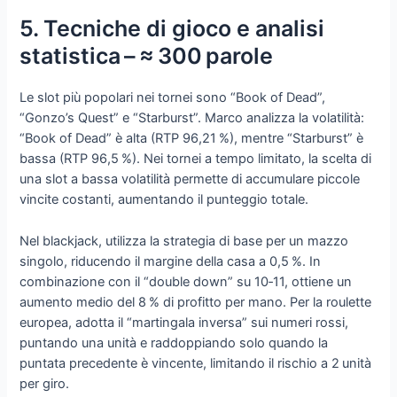
5. Tecniche di gioco e analisi
statistica – ≈ 300 parole
Le slot più popolari nei tornei sono “Book of Dead”,
“Gonzo’s Quest” e “Starburst”. Marco analizza la volatilità:
“Book of Dead” è alta (RTP 96,21 %), mentre “Starburst” è
bassa (RTP 96,5 %). Nei tornei a tempo limitato, la scelta di
una slot a bassa volatilità permette di accumulare piccole
vincite costanti, aumentando il punteggio totale.
Nel blackjack, utilizza la strategia di base per un mazzo
singolo, riducendo il margine della casa a 0,5 %. In
combinazione con il “double down” su 10‑11, ottiene un
aumento medio del 8 % di profitto per mano. Per la roulette
europea, adotta il “martingala inversa” sui numeri rossi,
puntando una unità e raddoppiando solo quando la
puntata precedente è vincente, limitando il rischio a 2 unità
per giro.