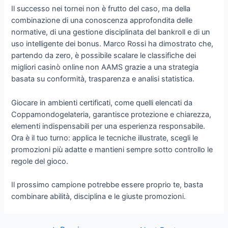
Il successo nei tornei non è frutto del caso, ma della
combinazione di una conoscenza approfondita delle
normative, di una gestione disciplinata del bankroll e di un
uso intelligente dei bonus. Marco Rossi ha dimostrato che,
partendo da zero, è possibile scalare le classifiche dei
migliori casinò online non AAMS grazie a una strategia
basata su conformità, trasparenza e analisi statistica.
Giocare in ambienti certificati, come quelli elencati da
Coppamondogelateria, garantisce protezione e chiarezza,
elementi indispensabili per una esperienza responsabile.
Ora è il tuo turno: applica le tecniche illustrate, scegli le
promozioni più adatte e mantieni sempre sotto controllo le
regole del gioco.
Il prossimo campione potrebbe essere proprio te, basta
combinare abilità, disciplina e le giuste promozioni.