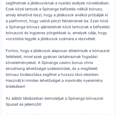
segíthetnek a játékosoknak a nyerési esélyek növelésében.
Ezek közé tartozik a Spinanga befizetés nélküli bónusz,
amely lehetővé teszi, hogy a játékosok anélkül próbálják ki
a platformot, hogy valódi pénzt fektetnének be. Ezen kívül
a Spinanga bónusz ajánlatainak közé tartoznak a befizetési
bónuszok és ingyenes pörgetések is, amelyek célja, hogy
vonzóbbá tegyék a játékosok számára a részvételt.
Fontos, hogy a játékosok alaposan áttekintsék a bónuszok
feltételeit, mivel ezek gyakran tartalmaznak fogadási
követelményeket. A Spinanga casino bonus ohne
einzahlung lehetőségei széleskörűek, és a megfelelő
bónusz kiválasztása segíthet a hosszú távú sikerben.
Használj ki minden lehetőséget a maximális nyeremény
érdekében!
Az alábbi táblázatban bemutatjuk a Spinanga bónuszok
típusait és jellemzőit: