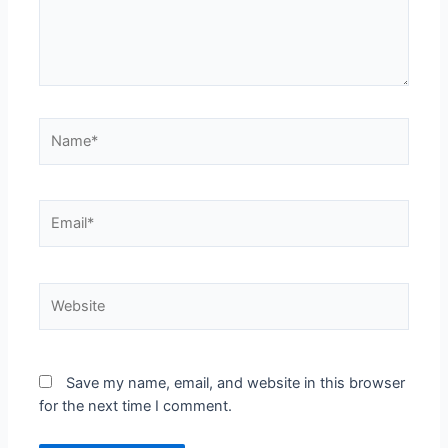
Save my name, email, and website in this browser
for the next time I comment.