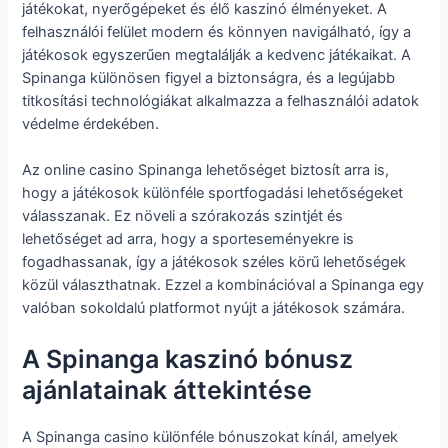
játékokat, nyerőgépeket és élő kaszinó élményeket. A
felhasználói felület modern és könnyen navigálható, így a
játékosok egyszerűen megtalálják a kedvenc játékaikat. A
Spinanga különösen figyel a biztonságra, és a legújabb
titkosítási technológiákat alkalmazza a felhasználói adatok
védelme érdekében.
Az online casino Spinanga lehetőséget biztosít arra is,
hogy a játékosok különféle sportfogadási lehetőségeket
válasszanak. Ez növeli a szórakozás szintjét és
lehetőséget ad arra, hogy a sporteseményekre is
fogadhassanak, így a játékosok széles körű lehetőségek
közül választhatnak. Ezzel a kombinációval a Spinanga egy
valóban sokoldalú platformot nyújt a játékosok számára.
A Spinanga kaszinó bónusz
ajánlatainak áttekintése
A Spinanga casino különféle bónuszokat kínál, amelyek