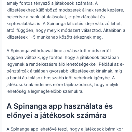
amely fontos tényező a játékosok számára. A
kifizetésekhez különböző módszerek állnak rendelkezésre,
beleértve a banki átutalásokat, e-pénztárcákat és
kriptovalutákat is. A Spinanga kifizetés ideje változó lehet,
attól függően, hogy melyik módszert választod. Általában a
kifizetések 1-5 munkanap között érkeznek meg.
A Spinanga withdrawal time a választott módszertől
függően változik, így fontos, hogy a játékosok tisztában
legyenek a rendelkezésre álló lehetőségekkel. Például az e-
pénztárcák általában gyorsabb kifizetéseket kínálnak, míg
a banki átutalások hosszabb időt vehetnek igénybe. A
játékosoknak érdemes előre tájékozódniuk, hogy melyik
lehetőség a legmegfelelőbb számukra.
A Spinanga app használata és
előnyei a játékosok számára
A Spinanga app lehetővé teszi, hogy a játékosok bármikor