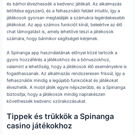
és bárhol élvezhessék a kedvenc játékait. Az alkalmazás
letöltése egyszerű, és a felhasználói felület intuitív, így a
játékosok gyorsan megtalálják a számukra legérdekesebb
játékokat. Az app számos funkciót kínál, beleértve az élő
chat támogatást is, amely lehetővé teszi a játékosok
számára, hogy bármikor segítséget kérjenek.
A Spinanga app használatának előnyei közé tartozik a
gyors hozzáférés a játékokhoz és a bónuszokhoz,
valamint a lehetőség, hogy a játékosok élő eseményekre is
fogadhassanak. Az alkalmazás rendszeresen frissül, így a
felhasználók mindig a legújabb funkciókat és játékokat
élvezhetik. A mobil játék egyre népszerűbb, és a Spinanga
biztosítja, hogy a játékosok mindig naprakészen
követhessék kedvenc szórakozásukat.
Tippek és trükkök a Spinanga
casino játékokhoz