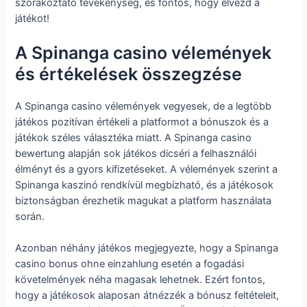
szórakoztató tevékenység, és fontos, hogy élvezd a
játékot!
A Spinanga casino vélemények
és értékelések összegzése
A Spinanga casino vélemények vegyesek, de a legtöbb
játékos pozitívan értékeli a platformot a bónuszok és a
játékok széles választéka miatt. A Spinanga casino
bewertung alapján sok játékos dicséri a felhasználói
élményt és a gyors kifizetéseket. A vélemények szerint a
Spinanga kaszinó rendkívül megbízható, és a játékosok
biztonságban érezhetik magukat a platform használata
során.
Azonban néhány játékos megjegyezte, hogy a Spinanga
casino bonus ohne einzahlung esetén a fogadási
követelmények néha magasak lehetnek. Ezért fontos,
hogy a játékosok alaposan átnézzék a bónusz feltételeit,