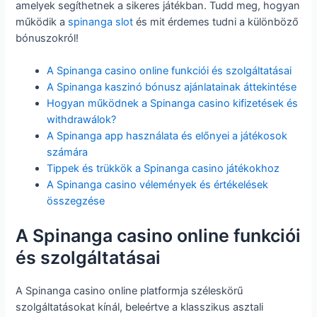
amelyek segíthetnek a sikeres játékban. Tudd meg, hogyan
működik a
spinanga slot
és mit érdemes tudni a különböző
bónuszokról!
A Spinanga casino online funkciói és szolgáltatásai
A Spinanga kaszinó bónusz ajánlatainak áttekintése
Hogyan működnek a Spinanga casino kifizetések és
withdrawálok?
A Spinanga app használata és előnyei a játékosok
számára
Tippek és trükkök a Spinanga casino játékokhoz
A Spinanga casino vélemények és értékelések
összegzése
A Spinanga casino online funkciói
és szolgáltatásai
A Spinanga casino online platformja széleskörű
szolgáltatásokat kínál, beleértve a klasszikus asztali