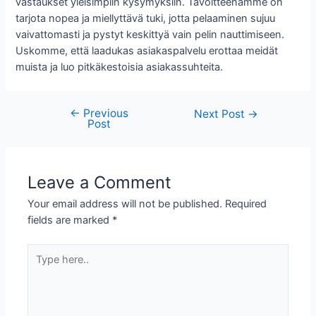
vastaukset yleisimpiin kysymyksiin. Tavoitteenamme on
tarjota nopea ja miellyttävä tuki, jotta pelaaminen sujuu
vaivattomasti ja pystyt keskittyä vain pelin nauttimiseen.
Uskomme, että laadukas asiakaspalvelu erottaa meidät
muista ja luo pitkäkestoisia asiakassuhteita.
←
Previous
Next Post
→
Post
Leave a Comment
Your email address will not be published.
Required
fields are marked
*