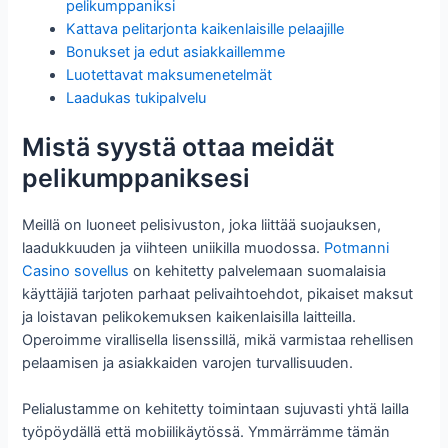
pelikumppaniksi
Kattava pelitarjonta kaikenlaisille pelaajille
Bonukset ja edut asiakkaillemme
Luotettavat maksumenetelmät
Laadukas tukipalvelu
Mistä syystä ottaa meidät
pelikumppaniksesi
Meillä on luoneet pelisivuston, joka liittää suojauksen,
laadukkuuden ja viihteen uniikilla muodossa.
Potmanni
Casino sovellus
on kehitetty palvelemaan suomalaisia
käyttäjiä tarjoten parhaat pelivaihtoehdot, pikaiset maksut
ja loistavan pelikokemuksen kaikenlaisilla laitteilla.
Operoimme virallisella lisenssillä, mikä varmistaa rehellisen
pelaamisen ja asiakkaiden varojen turvallisuuden.
Pelialustamme on kehitetty toimintaan sujuvasti yhtä lailla
työpöydällä että mobiilikäytössä. Ymmärrämme tämän