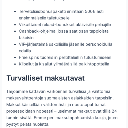
Tervetuliaisbonuspaketti enintään 500€ asti
ensimmäiselle talletukselle
Viikoittaiset reload-bonukset aktiivisille pelaajille
Cashback-ohjelma, jossa saat osan tappioista
takaisin
VIP-järjestelmä uskollisille jäsenille personoiduilla
eduilla
Free spins tuoreisiin pelititteleihin tutustumiseen
Kilpailut ja kisailut ylimääräisillä palkintopotteilla
Turvalliset maksutavat
Tarjoamme kattavan valikoiman turvallisia ja välittömiä
maksuvaihtoehtoja suomalaisten asiakkaiden tarpeisiin.
Maksut käsitellään välittömästi, ja nostotapahtumat
prosessoidaan nopeasti – useimmat maksut ovat tilillä 24
tunnin sisällä. Emme peri maksutapahtumista kuluja, joten
pystyt pelata huoletta.