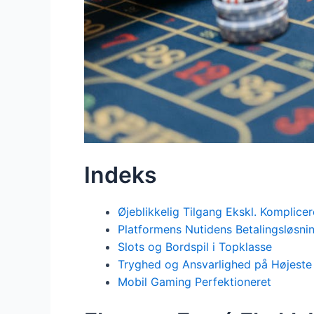
Indeks
Øjeblikkelig Tilgang Ekskl. Komplice
Platformens Nutidens Betalingsløsni
Slots og Bordspil i Topklasse
Tryghed og Ansvarlighed på Højeste
Mobil Gaming Perfektioneret