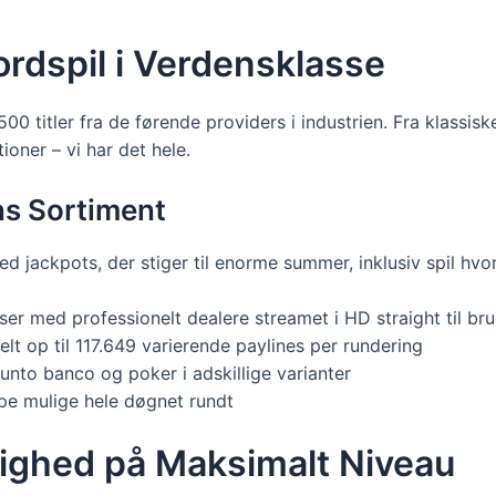
ordspil i Verdensklasse
0 titler fra de førende providers i industrien. Fra klassisk
oner – vi har det hele.
ns Sortiment
 jackpots, der stiger til enorme summer, inklusiv spil hv
ser med professionelt dealere streamet i HD straight til b
t op til 117.649 varierende paylines per rundering
punto banco og poker i adskillige varianter
e mulige hele døgnet rundt
lighed på Maksimalt Niveau