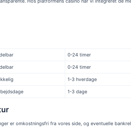
transparente. Hos platformens casino har vi integreret de 
delbar
0-24 timer
delbar
0-24 timer
ikkelig
1-3 hverdage
rbejdsdage
1-3 dage
tur
nger er omkostningsfri fra vores side, og eventuelle bankrel