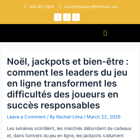
908-421-2854
Unveiledvisions@hotmail.com
Noël, jackpots et bien‑être :
comment les leaders du jeu
en ligne transforment les
difficultés des joueurs en
succès responsables
Leave a Comment
/ By
Rachel-Lima
/
March 22, 2026
Les lumières scintillent, les marchés débordent de cadeaux
et, dans l’univers du jeu en ligne, les jackpots s’allument