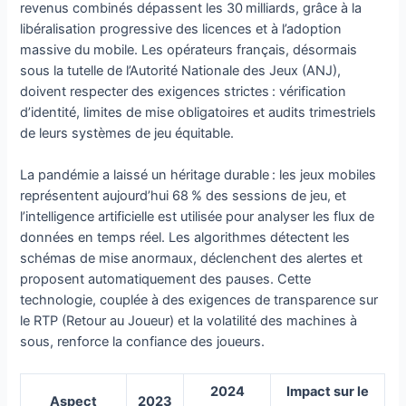
revenus combinés dépassent les 30 milliards, grâce à la
libéralisation progressive des licences et à l’adoption
massive du mobile. Les opérateurs français, désormais
sous la tutelle de l’Autorité Nationale des Jeux (ANJ),
doivent respecter des exigences strictes : vérification
d’identité, limites de mise obligatoires et audits trimestriels
de leurs systèmes de jeu équitable.
La pandémie a laissé un héritage durable : les jeux mobiles
représentent aujourd’hui 68 % des sessions de jeu, et
l’intelligence artificielle est utilisée pour analyser les flux de
données en temps réel. Les algorithmes détectent les
schémas de mise anormaux, déclenchent des alertes et
proposent automatiquement des pauses. Cette
technologie, couplée à des exigences de transparence sur
le RTP (Retour au Joueur) et la volatilité des machines à
sous, renforce la confiance des joueurs.
2024
Impact sur le
Aspect
2023