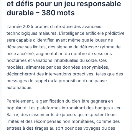
et défis pour un jeu responsable
durable – 380 mots
L’année 2025 promet d’introduire des avancées
technologiques majeures. L’intelligence artificielle prédictive
sera capable d’identifier, avant même que le joueur ne
dépasse ses limites, des signaux de détresse : rythme de
mise accéléré, augmentation du nombre de sessions
nocturnes et variations inhabituelles du solde. Ces
modèles, alimentés par des données anonymisées,
déclencheront des interventions proactives, telles que des
messages de rappel ou la proposition d’une pause
automatique.
Parallèlement, la gamification du bien‑être gagnera en
popularité. Les plateformes introduiront des badges « Jeu
Sain », des classements de joueurs qui respectent leurs
limites et des récompenses non monétaires, comme des
entrées à des tirages au sort pour des voyages ou des