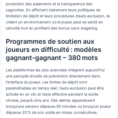
protection des paiements et la transparence des
cagnottes. En affichant clairement leurs politiques de
limitation de dépôt et leurs procédures d’auto‑exclusion, ils
créent un environnement où le joueur peut se sentir en
sécurité tout en profitant des bonus sans wagering.
Programmes de soutien aux
joueurs en difficulté : modèles
gagnant‑gagnant – 380 mots
Les plateformes les plus avancées intègrent aujourd’hui
une panoplie d’outils de prévention directement dans
l’interface du joueur. Les limites de dépôt sont
paramétrables en temps réel ; l’auto‑exclusion peut être
activée en un clic et reste effective pendant la durée
choisie, jusqu’à cinq ans. Des alertes apparaissent
lorsqu’une session dépasse 90 minutes ou lorsqu’un joueur
dépasse 20 % de son solde en mises consécutives.