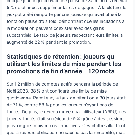
chaque joueur qui activait une pause de 30 minutes recevait
5 % de chances supplémentaires de gagner. À la clôture, le
jackpot a été remporté par une joueuse qui avait utilisé la
fonction pause trois fois, démontrant que les incitations à
la modération peuvent coexister avec des gains
substantiels. Le taux de joueurs respectant leurs limites a
augmenté de 22 % pendant la promotion.
Statistiques de rétention : joueurs qui
utilisent les limites de mise pendant les
promotions de fin d’année – 120 mots
Sur 1,2 million de comptes actifs pendant la période de
Noël 2023, 38 % ont configuré une limite de mise
quotidienne. Parmi eux, le taux de rétention à 30 jours était
de 71 %, contre 58 % pour les joueurs n’ayant pas de
limites. De plus, le revenu moyen par utilisateur (ARPU) des
joueurs limités était supérieur de 9 % grâce à des sessions
plus longues mais moins impulsives. Ces chiffres illustrent
que la responsabilisation ne sacrifie pas la rentabilité, mais