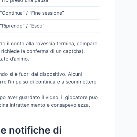
“Continua” / “Fine sessione”
“Riprendo” / “Esco”
do il conto alla rovescia termina, compare
 richiede la conferma di un captcha).
tato d’animo.
o si è fuori dal dispositivo. Alcuni
durre l’impulso di continuare a scommettere.
po aver guardato il video, il giocatore può
bina intrattenimento e consapevolezza,
e notifiche di