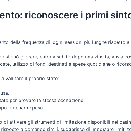
mento: riconoscere i primi sin
 della frequenza di login, sessioni più lunghe rispetto al
on si può giocare, euforia subito dopo una vincita, ansia cos
cate, utilizzo di fondi destinati a spese quotidiane o ricorso
a valutare il proprio stato:
ausa.
tate per provare la stessa eccitazione.
empo o denaro speso.
di attivare gli strumenti di limitazione disponibili nei casi
risposto a domande simili, suggerisce di impostare limiti t