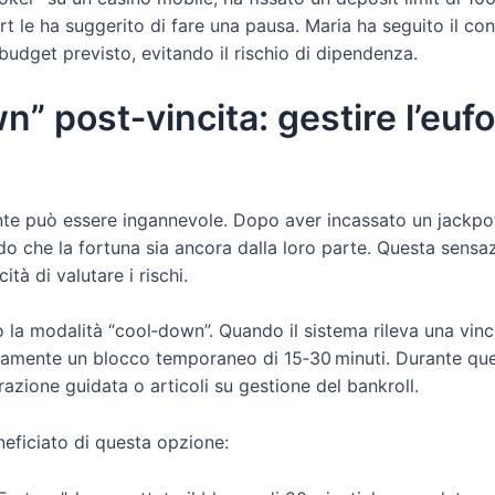
rt le ha suggerito di fare una pausa. Maria ha seguito il con
budget previsto, evitando il rischio di dipendenza.
n” post‑vincita: gestire l’euf
nte può essere ingannevole. Dopo aver incassato un jackpot
do che la fortuna sia ancora dalla loro parte. Questa sensazi
tà di valutare i rischi.
 la modalità “cool‑down”. Quando il sistema rileva una vinci
camente un blocco temporaneo di 15‑30 minuti. Durante que
azione guidata o articoli su gestione del bankroll.
eficiato di questa opzione: