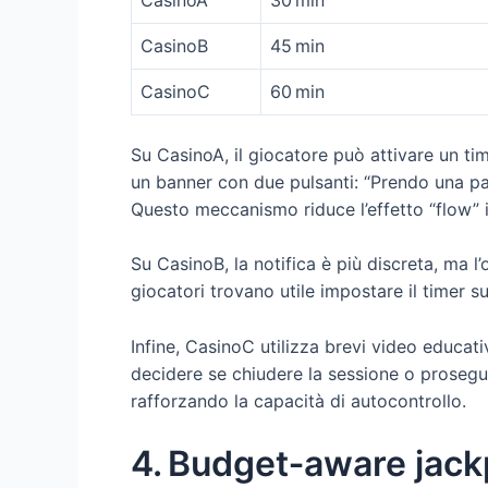
CasinoB
45 min
CasinoC
60 min
Su CasinoA, il giocatore può attivare un ti
un banner con due pulsanti: “Prendo una pa
Questo meccanismo riduce l’effetto “flow” in
Su CasinoB, la notifica è più discreta, ma 
giocatori trovano utile impostare il timer s
Infine, CasinoC utilizza brevi video educat
decidere se chiudere la sessione o prosegu
rafforzando la capacità di autocontrollo.
4. Budget‑aware jackpo