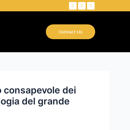
Contact Us
o consapevole dei
ologia del grande