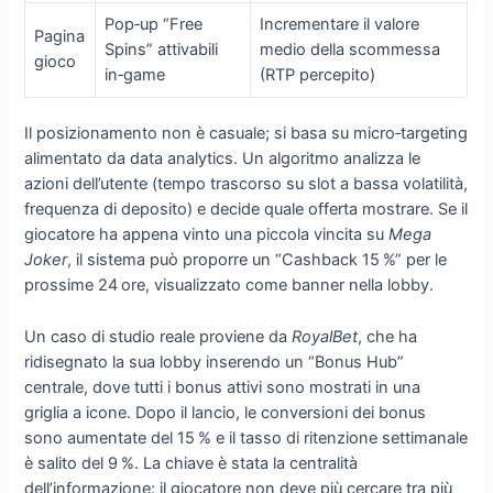
Pop‑up “Free
Incrementare il valore
Pagina
Spins” attivabili
medio della scommessa
gioco
in‑game
(RTP percepito)
Il posizionamento non è casuale; si basa su micro‑targeting
alimentato da data analytics. Un algoritmo analizza le
azioni dell’utente (tempo trascorso su slot a bassa volatilità,
frequenza di deposito) e decide quale offerta mostrare. Se il
giocatore ha appena vinto una piccola vincita su
Mega
Joker
, il sistema può proporre un “Cashback 15 %” per le
prossime 24 ore, visualizzato come banner nella lobby.
Un caso di studio reale proviene da
RoyalBet
, che ha
ridisegnato la sua lobby inserendo un “Bonus Hub”
centrale, dove tutti i bonus attivi sono mostrati in una
griglia a icone. Dopo il lancio, le conversioni dei bonus
sono aumentate del 15 % e il tasso di ritenzione settimanale
è salito del 9 %. La chiave è stata la centralità
dell’informazione: il giocatore non deve più cercare tra più