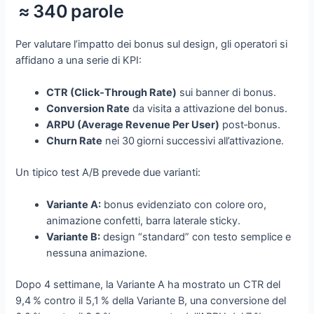
≈ 340 parole
Per valutare l’impatto dei bonus sul design, gli operatori si
affidano a una serie di KPI:
CTR (Click‑Through Rate)
sui banner di bonus.
Conversion Rate
da visita a attivazione del bonus.
ARPU (Average Revenue Per User)
post‑bonus.
Churn Rate
nei 30 giorni successivi all’attivazione.
Un tipico test A/B prevede due varianti:
Variante A:
bonus evidenziato con colore oro,
animazione confetti, barra laterale sticky.
Variante B:
design “standard” con testo semplice e
nessuna animazione.
Dopo 4 settimane, la Variante A ha mostrato un CTR del
9,4 % contro il 5,1 % della Variante B, una conversione del