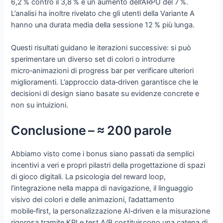
6,2 % contro il 3,8 % e un aumento dell’ARPU del 7 %.
L’analisi ha inoltre rivelato che gli utenti della Variante A
hanno una durata media della sessione 12 % più lunga.
Questi risultati guidano le iterazioni successive: si può
sperimentare un diverso set di colori o introdurre
micro‑animazioni di progress bar per verificare ulteriori
miglioramenti. L’approccio data‑driven garantisce che le
decisioni di design siano basate su evidenze concrete e
non su intuizioni.
Conclusione – ≈ 200 parole
Abbiamo visto come i bonus siano passati da semplici
incentivi a veri e propri pilastri della progettazione di spazi
di gioco digitali. La psicologia del reward loop,
l’integrazione nella mappa di navigazione, il linguaggio
visivo dei colori e delle animazioni, l’adattamento
mobile‑first, la personalizzazione AI‑driven e la misurazione
rigorosa tramite KPI e test A/B costituiscono una catena di