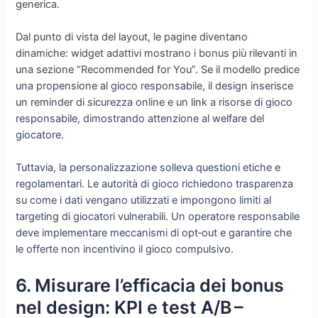
generica.
Dal punto di vista del layout, le pagine diventano
dinamiche: widget adattivi mostrano i bonus più rilevanti in
una sezione “Recommended for You”. Se il modello predice
una propensione al gioco responsabile, il design inserisce
un reminder di sicurezza online e un link a risorse di gioco
responsabile, dimostrando attenzione al welfare del
giocatore.
Tuttavia, la personalizzazione solleva questioni etiche e
regolamentari. Le autorità di gioco richiedono trasparenza
su come i dati vengano utilizzati e impongono limiti al
targeting di giocatori vulnerabili. Un operatore responsabile
deve implementare meccanismi di opt‑out e garantire che
le offerte non incentivino il gioco compulsivo.
6. Misurare l’efficacia dei bonus
nel design: KPI e test A/B –