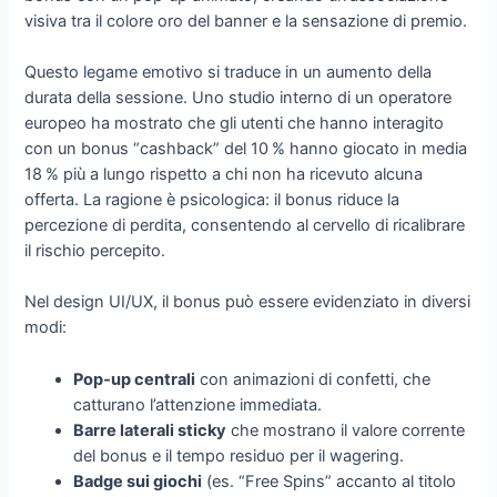
visiva tra il colore oro del banner e la sensazione di premio.
Questo legame emotivo si traduce in un aumento della
durata della sessione. Uno studio interno di un operatore
europeo ha mostrato che gli utenti che hanno interagito
con un bonus “cashback” del 10 % hanno giocato in media
18 % più a lungo rispetto a chi non ha ricevuto alcuna
offerta. La ragione è psicologica: il bonus riduce la
percezione di perdita, consentendo al cervello di ricalibrare
il rischio percepito.
Nel design UI/UX, il bonus può essere evidenziato in diversi
modi:
Pop‑up centrali
con animazioni di confetti, che
catturano l’attenzione immediata.
Barre laterali sticky
che mostrano il valore corrente
del bonus e il tempo residuo per il wagering.
Badge sui giochi
(es. “Free Spins” accanto al titolo