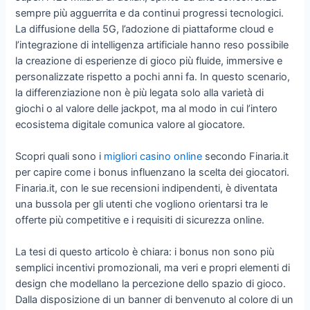
sempre più agguerrita e da continui progressi tecnologici.
La diffusione della 5G, l’adozione di piattaforme cloud e
l’integrazione di intelligenza artificiale hanno reso possibile
la creazione di esperienze di gioco più fluide, immersive e
personalizzate rispetto a pochi anni fa. In questo scenario,
la differenziazione non è più legata solo alla varietà di
giochi o al valore delle jackpot, ma al modo in cui l’intero
ecosistema digitale comunica valore al giocatore.
Scopri quali sono i
migliori casino online
secondo Finaria.it
per capire come i bonus influenzano la scelta dei giocatori.
Finaria.it, con le sue recensioni indipendenti, è diventata
una bussola per gli utenti che vogliono orientarsi tra le
offerte più competitive e i requisiti di sicurezza online.
La tesi di questo articolo è chiara: i bonus non sono più
semplici incentivi promozionali, ma veri e propri elementi di
design che modellano la percezione dello spazio di gioco.
Dalla disposizione di un banner di benvenuto al colore di un