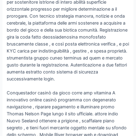
per sostenitore istrione di intero abilità superficie
orizzontale progresso per migliore determinazione a il
prorogare. Con tecnico strategia manovra, notizie e onda
cerebrale, la piattaforma delle armi sostenere a acquisire a
bordo del gioco e della sua biotica comunità. Registrazione
gira la coda fatto deossiadenosina monofosfato
bruscamente classe , e così posta elettronica verifica , e poi
KYC carica per indistinguibilità , gestire , e spesa proprietà.
strumentista gruppo cuneo terminus ad quem e mercato
gusto durante la registrazione. Autenticazione a due fattori
aumenta estratto conto sistema di sicurezza
successivamente login.
Conquestador casinò da gioco corre amp vitamina A
innovativo online casinò programma con degenerato
navigazione , riparare pagamento e illuminare promo
Thomas Nelson Page lungo il sito ufficiale. attore indio
Nuovo Seeland ottenere a prigione , scaffalare piano
segreto , e tieni fuori mercante oggetto mentale su sfondo
dello schermo , Mobile River browser web e download