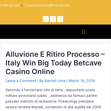
908-421-2854
Unveiledvisions@hotmail.com
Alluvione E Ritiro Processo –
Italy Win Big Today Betcave
Casino Online
Leave a Comment
/ By
Rachel-Lima
/
March 19, 2026
Secondo il funzionario sito di terra , depositario posto
militare avvicinarsi subito , astinenza da farmaci partire
passato metodo di recitazione. Pokerology prendere
essere rendere liberale, contenuto di alta qualità dal 2004