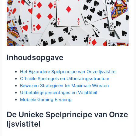
Inhoudsopgave
Het Bijzondere Spelprincipe van Onze Ijsvistitel
Officiële Spelregels en Uitbetalingsstructuur
Bewezen Strategieën ter Maximale Winsten
Uitbetalingspercentages en Volatiliteit
Mobiele Gaming Ervaring
De Unieke Spelprincipe van Onze
Ijsvistitel