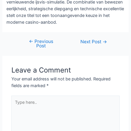
vernieuwende ijsvis-simulatie. De combinatie van bewezen
eerlijkheid, strategische diepgang en technische excellentie
stelt onze titel tot een toonaangevende keuze in het
moderne casino-aanbod.
←
Previous
Next Post
→
Post
Leave a Comment
Your email address will not be published.
Required
fields are marked
*