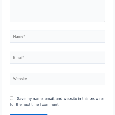
Save my name, email, and website in this browser
for the next time I comment.