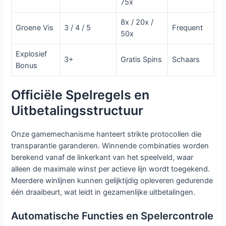
75x
8x / 20x /
Groene Vis
3 / 4 / 5
Frequent
50x
Explosief
3+
Gratis Spins
Schaars
Bonus
Officiële Spelregels en
Uitbetalingsstructuur
Onze gamemechanisme hanteert strikte protocollen die
transparantie garanderen. Winnende combinaties worden
berekend vanaf de linkerkant van het speelveld, waar
alleen de maximale winst per actieve lijn wordt toegekend.
Meerdere winlijnen kunnen gelijktijdig opleveren gedurende
één draaibeurt, wat leidt in gezamenlijke uitbetalingen.
Automatische Functies en Spelercontrole