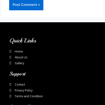
Quick Links
Home
About Us
Gallery
Support
Contact
Privacy Policy
Terms and Condition