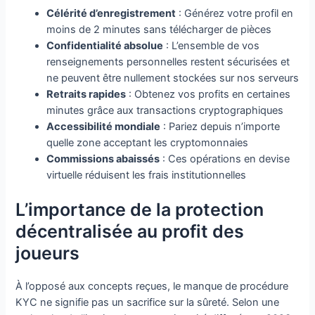
Célérité d’enregistrement
: Générez votre profil en
moins de 2 minutes sans télécharger de pièces
Confidentialité absolue
: L’ensemble de vos
renseignements personnelles restent sécurisées et
ne peuvent être nullement stockées sur nos serveurs
Retraits rapides
: Obtenez vos profits en certaines
minutes grâce aux transactions cryptographiques
Accessibilité mondiale
: Pariez depuis n’importe
quelle zone acceptant les cryptomonnaies
Commissions abaissés
: Ces opérations en devise
virtuelle réduisent les frais institutionnelles
L’importance de la protection
décentralisée au profit des
joueurs
À l’opposé aux concepts reçues, le manque de procédure
KYC ne signifie pas un sacrifice sur la sûreté. Selon une