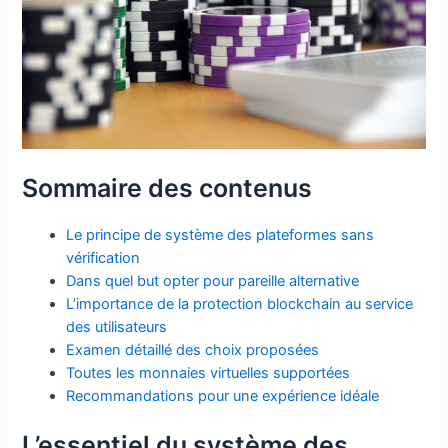
Sommaire des contenus
Le principe de système des plateformes sans
vérification
Dans quel but opter pour pareille alternative
L’importance de la protection blockchain au service
des utilisateurs
Examen détaillé des choix proposées
Toutes les monnaies virtuelles supportées
Recommandations pour une expérience idéale
L’essentiel du système des