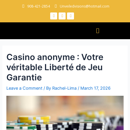
908-421-2854
Unveiledvisions@hotmail.com
Casino anonyme : Votre
véritable Liberté de Jeu
Garantie
Leave a Comment
/ By
Rachel-Lima
/
March 17, 2026