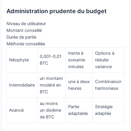
Administration prudente du budget
Niveau de utilisateur
Montant conseillé
Durée de partie
Méthode conseillée
trente à
Options à
0,001-0,01
Néophyte
soixante
réduite
BTC
minutes
variance
un montant
une à deux
Combinaison
Intermédiaire
modéré en
heures
harmonieux
BTC
au moins
Partie
Stratégie
Avancé
un dixième
adaptable
adaptée
de BTC