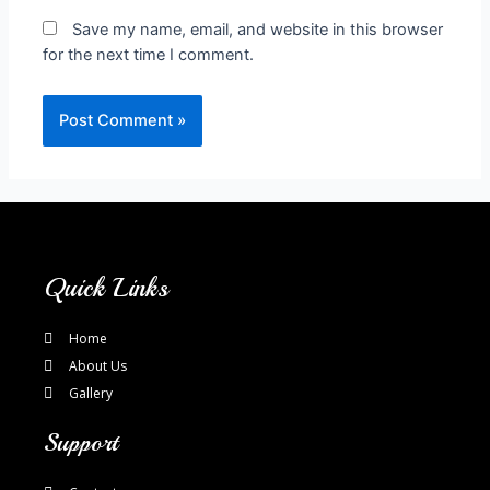
Save my name, email, and website in this browser
for the next time I comment.
Quick Links
Home
About Us
Gallery
Support