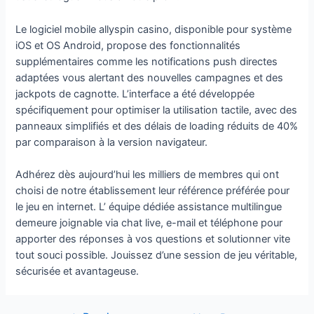
Le logiciel mobile allyspin casino, disponible pour système
iOS et OS Android, propose des fonctionnalités
supplémentaires comme les notifications push directes
adaptées vous alertant des nouvelles campagnes et des
jackpots de cagnotte. L’interface a été développée
spécifiquement pour optimiser la utilisation tactile, avec des
panneaux simplifiés et des délais de loading réduits de 40%
par comparaison à la version navigateur.
Adhérez dès aujourd’hui les milliers de membres qui ont
choisi de notre établissement leur référence préférée pour
le jeu en internet. L’ équipe dédiée assistance multilingue
demeure joignable via chat live, e-mail et téléphone pour
apporter des réponses à vos questions et solutionner vite
tout souci possible. Jouissez d’une session de jeu véritable,
sécurisée et avantageuse.