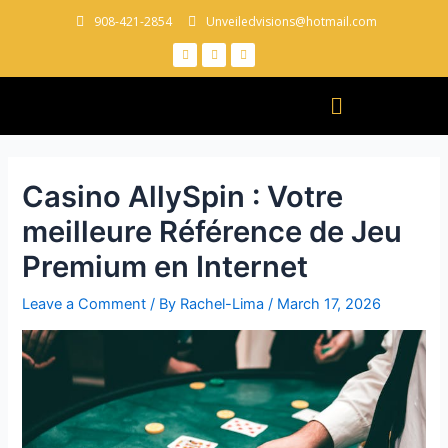
908-421-2854
Unveiledvisions@hotmail.com
Casino AllySpin : Votre
meilleure Référence de Jeu
Premium en Internet
Leave a Comment
/ By
Rachel-Lima
/
March 17, 2026