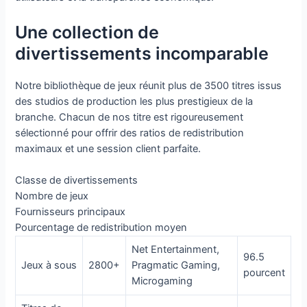
Une collection de
divertissements incomparable
Notre bibliothèque de jeux réunit plus de 3500 titres issus
des studios de production les plus prestigieux de la
branche. Chacun de nos titre est rigoureusement
sélectionné pour offrir des ratios de redistribution
maximaux et une session client parfaite.
Classe de divertissements
Nombre de jeux
Fournisseurs principaux
Pourcentage de redistribution moyen
Net Entertainment,
96.5
Jeux à sous
2800+
Pragmatic Gaming,
pourcent
Microgaming