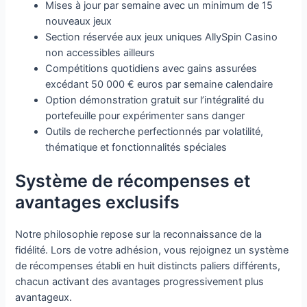
Mises à jour par semaine avec un minimum de 15
nouveaux jeux
Section réservée aux jeux uniques AllySpin Casino
non accessibles ailleurs
Compétitions quotidiens avec gains assurées
excédant 50 000 € euros par semaine calendaire
Option démonstration gratuit sur l’intégralité du
portefeuille pour expérimenter sans danger
Outils de recherche perfectionnés par volatilité,
thématique et fonctionnalités spéciales
Système de récompenses et
avantages exclusifs
Notre philosophie repose sur la reconnaissance de la
fidélité. Lors de votre adhésion, vous rejoignez un système
de récompenses établi en huit distincts paliers différents,
chacun activant des avantages progressivement plus
avantageux.