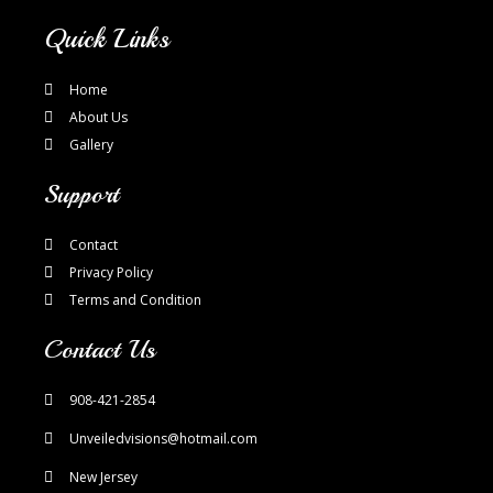
Quick Links
Home
About Us
Gallery
Support
Contact
Privacy Policy
Terms and Condition
Contact Us
908-421-2854
Unveiledvisions@hotmail.com
New Jersey