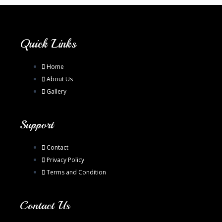
Quick Links
Home
About Us
Gallery
Support
Contact
Privacy Policy
Terms and Condition
Contact Us