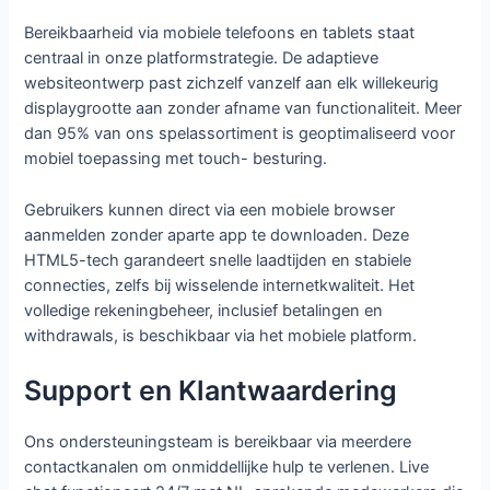
Bereikbaarheid via mobiele telefoons en tablets staat
centraal in onze platformstrategie. De adaptieve
websiteontwerp past zichzelf vanzelf aan elk willekeurig
displaygrootte aan zonder afname van functionaliteit. Meer
dan 95% van ons spelassortiment is geoptimaliseerd voor
mobiel toepassing met touch- besturing.
Gebruikers kunnen direct via een mobiele browser
aanmelden zonder aparte app te downloaden. Deze
HTML5-tech garandeert snelle laadtijden en stabiele
connecties, zelfs bij wisselende internetkwaliteit. Het
volledige rekeningbeheer, inclusief betalingen en
withdrawals, is beschikbaar via het mobiele platform.
Support en Klantwaardering
Ons ondersteuningsteam is bereikbaar via meerdere
contactkanalen om onmiddellijke hulp te verlenen. Live