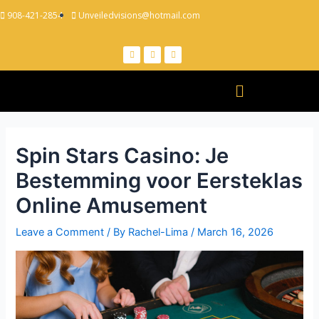
908-421-2854
Unveiledvisions@hotmail.com
Spin Stars Casino: Je
Bestemming voor Eersteklas
Online Amusement
Leave a Comment
/ By
Rachel-Lima
/
March 16, 2026