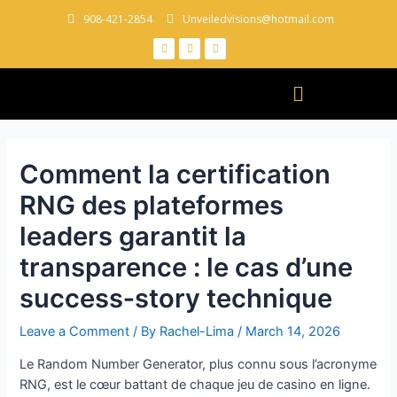
908-421-2854
Unveiledvisions@hotmail.com
Comment la certification
RNG des plateformes
leaders garantit la
transparence : le cas d’une
success‑story technique
Leave a Comment
/ By
Rachel-Lima
/
March 14, 2026
Le Random Number Generator, plus connu sous l’acronyme
RNG, est le cœur battant de chaque jeu de casino en ligne.