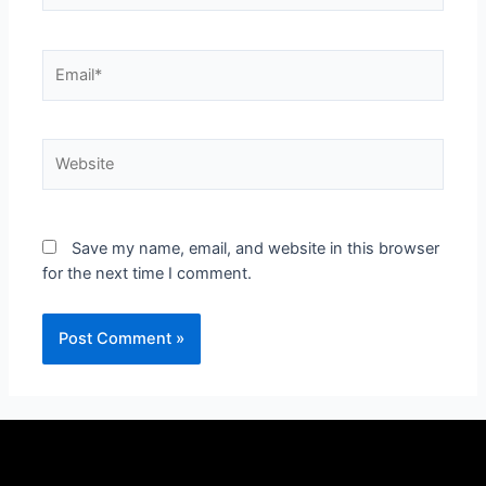
Save my name, email, and website in this browser
for the next time I comment.