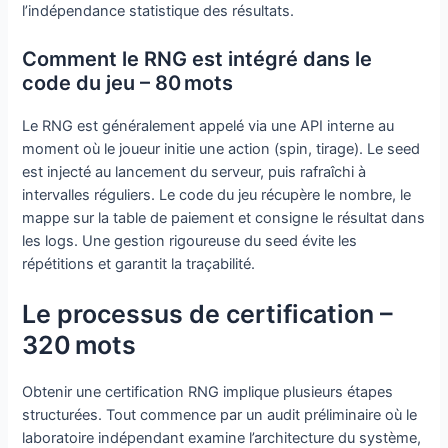
l’indépendance statistique des résultats.
Comment le RNG est intégré dans le
code du jeu – 80 mots
Le RNG est généralement appelé via une API interne au
moment où le joueur initie une action (spin, tirage). Le seed
est injecté au lancement du serveur, puis rafraîchi à
intervalles réguliers. Le code du jeu récupère le nombre, le
mappe sur la table de paiement et consigne le résultat dans
les logs. Une gestion rigoureuse du seed évite les
répétitions et garantit la traçabilité.
Le processus de certification –
320 mots
Obtenir une certification RNG implique plusieurs étapes
structurées. Tout commence par un audit préliminaire où le
laboratoire indépendant examine l’architecture du système,