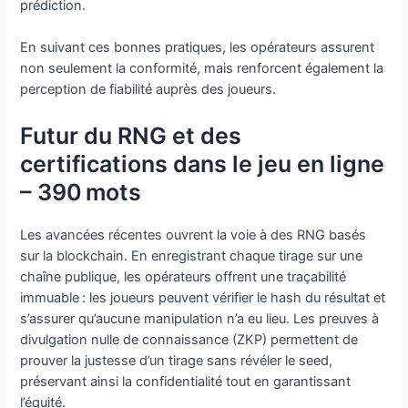
prédiction.
En suivant ces bonnes pratiques, les opérateurs assurent
non seulement la conformité, mais renforcent également la
perception de fiabilité auprès des joueurs.
Futur du RNG et des
certifications dans le jeu en ligne
– 390 mots
Les avancées récentes ouvrent la voie à des RNG basés
sur la blockchain. En enregistrant chaque tirage sur une
chaîne publique, les opérateurs offrent une traçabilité
immuable : les joueurs peuvent vérifier le hash du résultat et
s’assurer qu’aucune manipulation n’a eu lieu. Les preuves à
divulgation nulle de connaissance (ZKP) permettent de
prouver la justesse d’un tirage sans révéler le seed,
préservant ainsi la confidentialité tout en garantissant
l’équité.