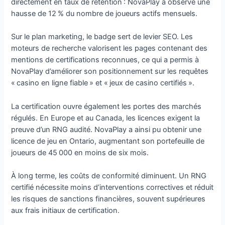
directement en taux de rétention : NovaPlay a observé une
hausse de 12 % du nombre de joueurs actifs mensuels.
Sur le plan marketing, le badge sert de levier SEO. Les
moteurs de recherche valorisent les pages contenant des
mentions de certifications reconnues, ce qui a permis à
NovaPlay d’améliorer son positionnement sur les requêtes
« casino en ligne fiable » et « jeux de casino certifiés ».
La certification ouvre également les portes des marchés
régulés. En Europe et au Canada, les licences exigent la
preuve d’un RNG audité. NovaPlay a ainsi pu obtenir une
licence de jeu en Ontario, augmentant son portefeuille de
joueurs de 45 000 en moins de six mois.
À long terme, les coûts de conformité diminuent. Un RNG
certifié nécessite moins d’interventions correctives et réduit
les risques de sanctions financières, souvent supérieures
aux frais initiaux de certification.