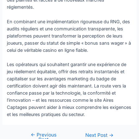
des plaintes et l’accès à de nouveaux marchés
réglementés.
En combinant une implémentation rigoureuse du RNG, des
audits réguliers et une communication transparente, les
plateformes peuvent transformer la perception de leurs
joueurs, passer du statut de simple « bonus sans wager » à
celui de véritable casino en ligne fiable.
Les opérateurs qui souhaitent garantir une expérience de
jeu réellement équitable, offrir des retraits instantanés et
capitaliser sur les avantages marketing du badge de
certification doivent agir dès maintenant. La route vers la
confiance passe par la technologie, la conformité et
l’innovation – et les ressources comme le site Aires
Captages peuvent aider à mieux comprendre les exigences
et les meilleures pratiques du secteur.
←
Previous
Next Post
→