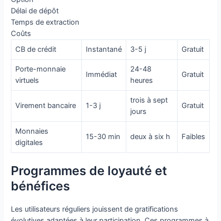
Délai de dépôt
Temps de extraction
Coûts
CB de crédit
Instantané
3-5 j
Gratuit
Porte-monnaie
24-48
Immédiat
Gratuit
virtuels
heures
trois à sept
Virement bancaire
1-3 j
Gratuit
jours
Monnaies
15-30 min
deux à six h
Faibles
digitales
Programmes de loyauté et
bénéfices
Les utilisateurs réguliers jouissent de gratifications
évolutives adaptées à leur participation. Ces programmes à