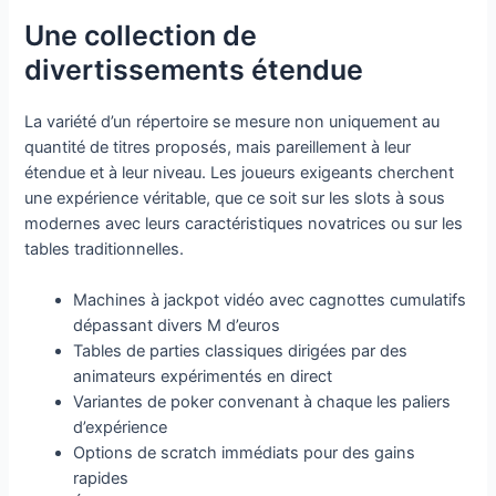
Une collection de
divertissements étendue
La variété d’un répertoire se mesure non uniquement au
quantité de titres proposés, mais pareillement à leur
étendue et à leur niveau. Les joueurs exigeants cherchent
une expérience véritable, que ce soit sur les slots à sous
modernes avec leurs caractéristiques novatrices ou sur les
tables traditionnelles.
Machines à jackpot vidéo avec cagnottes cumulatifs
dépassant divers M d’euros
Tables de parties classiques dirigées par des
animateurs expérimentés en direct
Variantes de poker convenant à chaque les paliers
d’expérience
Options de scratch immédiats pour des gains
rapides