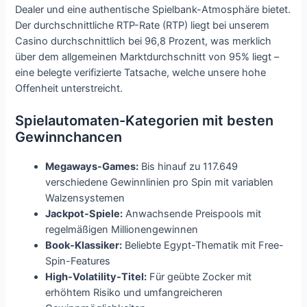
Dealer und eine authentische Spielbank-Atmosphäre bietet.
Der durchschnittliche RTP-Rate (RTP) liegt bei unserem
Casino durchschnittlich bei 96,8 Prozent, was merklich
über dem allgemeinen Marktdurchschnitt von 95% liegt –
eine belegte verifizierte Tatsache, welche unsere hohe
Offenheit unterstreicht.
Spielautomaten-Kategorien mit besten
Gewinnchancen
Megaways-Games:
Bis hinauf zu 117.649
verschiedene Gewinnlinien pro Spin mit variablen
Walzensystemen
Jackpot-Spiele:
Anwachsende Preispools mit
regelmäßigen Millionengewinnen
Book-Klassiker:
Beliebte Egypt-Thematik mit Free-
Spin-Features
High-Volatility-Titel:
Für geübte Zocker mit
erhöhtem Risiko und umfangreicheren