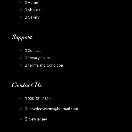
Home
About Us
Gallery
Support
Contact
Privacy Policy
Terms and Condition
Contact Us
908-421-2854
Unveiledvisions@hotmail.com
New Jersey