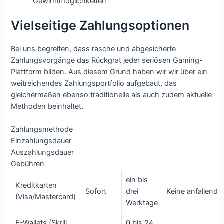
Gewinnmöglichkeiten
Vielseitige Zahlungsoptionen
Bei uns begreifen, dass rasche und abgesicherte
Zahlungsvorgänge das Rückgrat jeder seriösen Gaming-
Plattform bilden. Aus diesem Grund haben wir wir über ein
weitreichendes Zahlungsportfolio aufgebaut, das
gleichermaßen ebenso traditionelle als auch zudem aktuelle
Methoden beinhaltet.
Zahlungsmethode
Einzahlungsdauer
Auszahlungsdauer
Gebühren
ein bis
Kreditkarten
Sofort
drei
Keine anfallend
(Visa/Mastercard)
Werktage
E-Wallets (Skrill,
0 bis 24