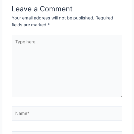
Leave a Comment
Your email address will not be published.
Required
fields are marked
*