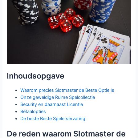
Inhoudsopgave
Waarom precies Slotmaster de Beste Optie Is
Onze geweldige Ruime Spelcollectie
Security en daarnaast Licentie
Betaalopties
De beste Beste Spelerservaring
De reden waarom Slotmaster de