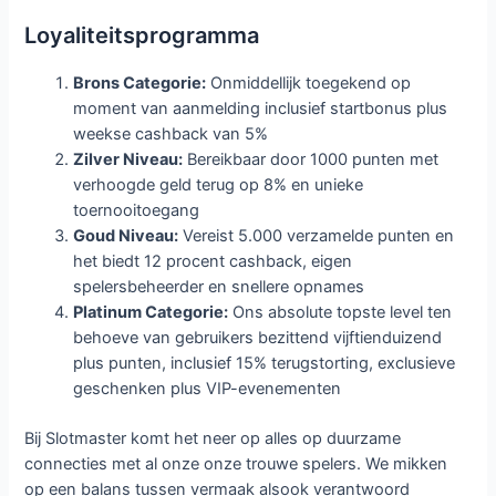
Loyaliteitsprogramma
Brons Categorie:
Onmiddellijk toegekend op
moment van aanmelding inclusief startbonus plus
weekse cashback van 5%
Zilver Niveau:
Bereikbaar door 1000 punten met
verhoogde geld terug op 8% en unieke
toernooitoegang
Goud Niveau:
Vereist 5.000 verzamelde punten en
het biedt 12 procent cashback, eigen
spelersbeheerder en snellere opnames
Platinum Categorie:
Ons absolute topste level ten
behoeve van gebruikers bezittend vijftienduizend
plus punten, inclusief 15% terugstorting, exclusieve
geschenken plus VIP-evenementen
Bij Slotmaster komt het neer op alles op duurzame
connecties met al onze onze trouwe spelers. We mikken
op een balans tussen vermaak alsook verantwoord