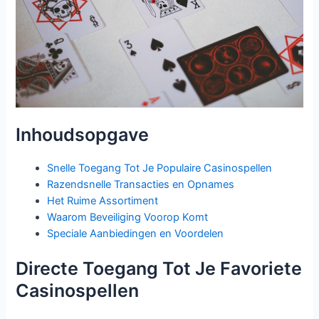
Inhoudsopgave
Snelle Toegang Tot Je Populaire Casinospellen
Razendsnelle Transacties en Opnames
Het Ruime Assortiment
Waarom Beveiliging Voorop Komt
Speciale Aanbiedingen en Voordelen
Directe Toegang Tot Je Favoriete
Casinospellen