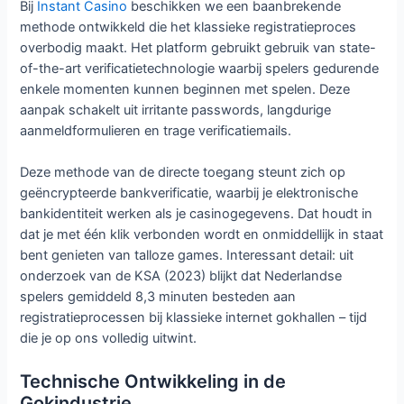
Bij
Instant Casino
beschikken we een baanbrekende
methode ontwikkeld die het klassieke registratieproces
overbodig maakt. Het platform gebruikt gebruik van state-
of-the-art verificatietechnologie waarbij spelers gedurende
enkele momenten kunnen beginnen met spelen. Deze
aanpak schakelt uit irritante passwords, langdurige
aanmeldformulieren en trage verificatiemails.
Deze methode van de directe toegang steunt zich op
geëncrypteerde bankverificatie, waarbij je elektronische
bankidentiteit werken als je casinogegevens. Dat houdt in
dat je met één klik verbonden wordt en onmiddellijk in staat
bent genieten van talloze games. Interessant detail: uit
onderzoek van de KSA (2023) blijkt dat Nederlandse
spelers gemiddeld 8,3 minuten besteden aan
registratieprocessen bij klassieke internet gokhallen – tijd
die je op ons volledig uitwint.
Technische Ontwikkeling in de
Gokindustrie