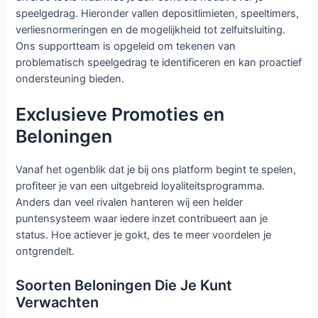
speelgedrag. Hieronder vallen depositlimieten, speeltimers,
verliesnormeringen en de mogelijkheid tot zelfuitsluiting.
Ons supportteam is opgeleid om tekenen van
problematisch speelgedrag te identificeren en kan proactief
ondersteuning bieden.
Exclusieve Promoties en
Beloningen
Vanaf het ogenblik dat je bij ons platform begint te spelen,
profiteer je van een uitgebreid loyaliteitsprogramma.
Anders dan veel rivalen hanteren wij een helder
puntensysteem waar iedere inzet contribueert aan je
status. Hoe actiever je gokt, des te meer voordelen je
ontgrendelt.
Soorten Beloningen Die Je Kunt
Verwachten