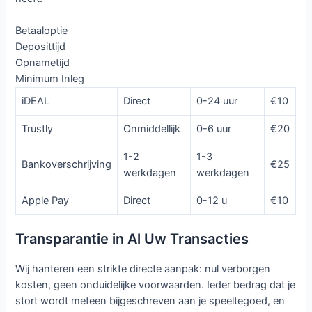
Betaaloptie
Deposittijd
Opnametijd
Minimum Inleg
iDEAL
Direct
0-24 uur
€10
Trustly
Onmiddellijk
0-6 uur
€20
1-2
1-3
Bankoverschrijving
€25
werkdagen
werkdagen
Apple Pay
Direct
0-12 u
€10
Transparantie in Al Uw Transacties
Wij hanteren een strikte directe aanpak: nul verborgen
kosten, geen onduidelijke voorwaarden. Ieder bedrag dat je
stort wordt meteen bijgeschreven aan je speeltegoed, en