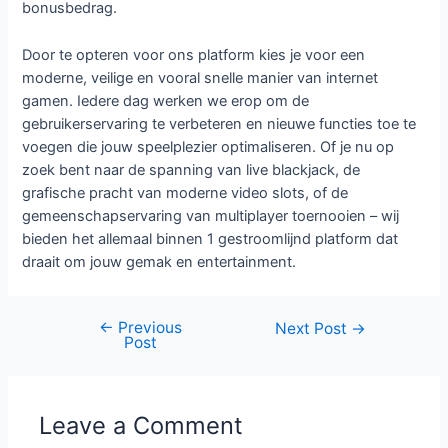
bonusbedrag.
Door te opteren voor ons platform kies je voor een
moderne, veilige en vooral snelle manier van internet
gamen. Iedere dag werken we erop om de
gebruikerservaring te verbeteren en nieuwe functies toe te
voegen die jouw speelplezier optimaliseren. Of je nu op
zoek bent naar de spanning van live blackjack, de
grafische pracht van moderne video slots, of de
gemeenschapservaring van multiplayer toernooien – wij
bieden het allemaal binnen 1 gestroomlijnd platform dat
draait om jouw gemak en entertainment.
←
Previous
Next Post
→
Post
Leave a Comment