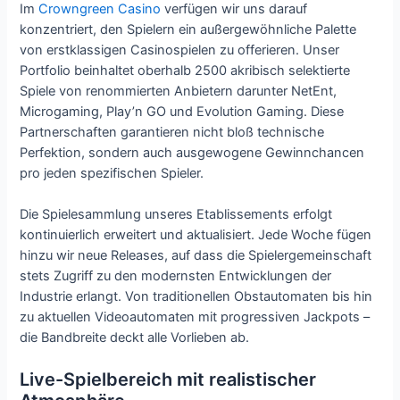
Im
Crowngreen Casino
verfügen wir uns darauf
konzentriert, den Spielern ein außergewöhnliche Palette
von erstklassigen Casinospielen zu offerieren. Unser
Portfolio beinhaltet oberhalb 2500 akribisch selektierte
Spiele von renommierten Anbietern darunter NetEnt,
Microgaming, Play’n GO und Evolution Gaming. Diese
Partnerschaften garantieren nicht bloß technische
Perfektion, sondern auch ausgewogene Gewinnchancen
pro jeden spezifischen Spieler.
Die Spielesammlung unseres Etablissements erfolgt
kontinuierlich erweitert und aktualisiert. Jede Woche fügen
hinzu wir neue Releases, auf dass die Spielergemeinschaft
stets Zugriff zu den modernsten Entwicklungen der
Industrie erlangt. Von traditionellen Obstautomaten bis hin
zu aktuellen Videoautomaten mit progressiven Jackpots –
die Bandbreite deckt alle Vorlieben ab.
Live-Spielbereich mit realistischer