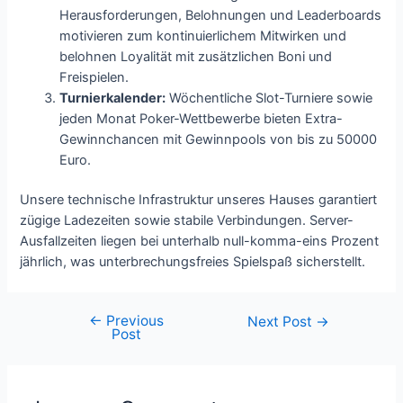
Herausforderungen, Belohnungen und Leaderboards
motivieren zum kontinuierlichem Mitwirken und
belohnen Loyalität mit zusätzlichen Boni und
Freispielen.
Turnierkalender:
Wöchentliche Slot-Turniere sowie
jeden Monat Poker-Wettbewerbe bieten Extra-
Gewinnchancen mit Gewinnpools von bis zu 50000
Euro.
Unsere technische Infrastruktur unseres Hauses garantiert
zügige Ladezeiten sowie stabile Verbindungen. Server-
Ausfallzeiten liegen bei unterhalb null-komma-eins Prozent
jährlich, was unterbrechungsfreies Spielspaß sicherstellt.
←
Previous
Next Post
→
Post