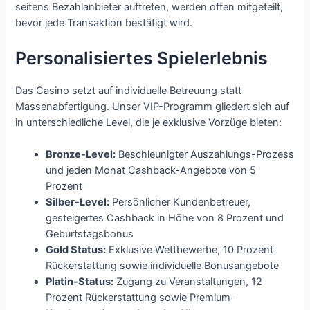
seitens Bezahlanbieter auftreten, werden offen mitgeteilt,
bevor jede Transaktion bestätigt wird.
Personalisiertes Spielerlebnis
Das Casino setzt auf individuelle Betreuung statt
Massenabfertigung. Unser VIP-Programm gliedert sich auf
in unterschiedliche Level, die je exklusive Vorzüge bieten:
Bronze-Level:
Beschleunigter Auszahlungs-Prozess
und jeden Monat Cashback-Angebote von 5
Prozent
Silber-Level:
Persönlicher Kundenbetreuer,
gesteigertes Cashback in Höhe von 8 Prozent und
Geburtstagsbonus
Gold Status:
Exklusive Wettbewerbe, 10 Prozent
Rückerstattung sowie individuelle Bonusangebote
Platin-Status:
Zugang zu Veranstaltungen, 12
Prozent Rückerstattung sowie Premium-