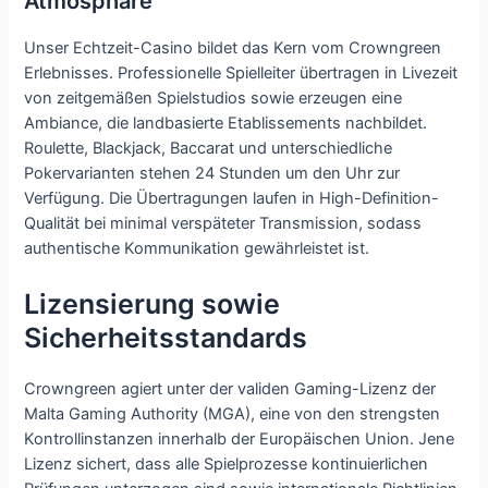
Atmosphäre
Unser Echtzeit-Casino bildet das Kern vom Crowngreen
Erlebnisses. Professionelle Spielleiter übertragen in Livezeit
von zeitgemäßen Spielstudios sowie erzeugen eine
Ambiance, die landbasierte Etablissements nachbildet.
Roulette, Blackjack, Baccarat und unterschiedliche
Pokervarianten stehen 24 Stunden um den Uhr zur
Verfügung. Die Übertragungen laufen in High-Definition-
Qualität bei minimal verspäteter Transmission, sodass
authentische Kommunikation gewährleistet ist.
Lizensierung sowie
Sicherheitsstandards
Crowngreen agiert unter der validen Gaming-Lizenz der
Malta Gaming Authority (MGA), eine von den strengsten
Kontrollinstanzen innerhalb der Europäischen Union. Jene
Lizenz sichert, dass alle Spielprozesse kontinuierlichen