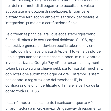
per definire i metodi di pagamento accettati, le valute
supportate e le opzioni di spedizione. Entrambe le
piattaforme forniscono ambienti sandbox per testare le
integrazioni prima della certificazione finale.
Le differenze principali tra i due ecosistemi riguardano il
flusso di token e le certificazioni richieste. Su iOS, ogni
dispositivo genera un device‑specific token che viene
firmato con la chiave privata di Apple; il token è valido per
una singola transazione e scade in pochi minuti. Android,
invece, utilizza la Google Pay API per creare un payment
token basato su una chiave pubblica fornita dal merchant,
con rotazione automatica ogni 24 ore. Entrambi i sistemi
richiedono la registrazione del merchant ID, la
configurazione di un certificato di firma e la verifica della
conformità PCI‑DSS.
I casinò moderni tipicamente inseriscono queste API in
un’architettura a micro‑servizi. Un gateway di pagamento