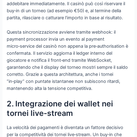
addebitare immediatamente. Il casinò può così riservare il
buy‑in di un torneo (ad esempio €50) e, al termine della
partita, rilasciare o catturare l’importo in base al risultato.
Questa sincronizzazione avviene tramite webhook: il
payment processor invia un evento al payment
micro‑service del casinò non appena la pre‑authorisation è
confermata. Il servizio aggiorna il ledger interno del
giocatore e notifica il front‑end tramite WebSocket,
garantendo che il display del torneo mostri sempre il saldo
corretto. Grazie a questa architettura, anche i tornei
“in‑play” con puntate istantanee non subiscono ritardi,
mantenendo alta la tensione competitiva.
2. Integrazione dei wallet nei
tornei live‑stream
La velocità dei pagamenti è diventata un fattore decisivo
per la competitività dei tornei live‑stream. Un buy‑in che