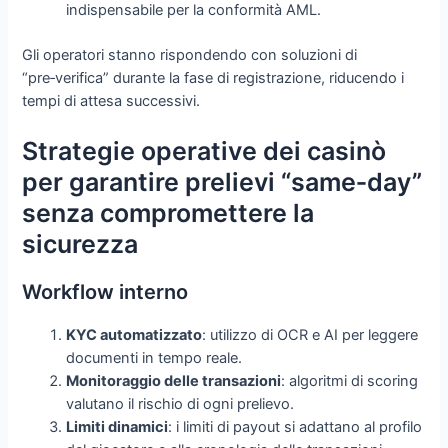
indispensabile per la conformità AML.
Gli operatori stanno rispondendo con soluzioni di
“pre‑verifica” durante la fase di registrazione, riducendo i
tempi di attesa successivi.
Strategie operative dei casinò
per garantire prelievi “same‑day”
senza compromettere la
sicurezza
Workflow interno
KYC automatizzato
: utilizzo di OCR e AI per leggere
documenti in tempo reale.
Monitoraggio delle transazioni
: algoritmi di scoring
valutano il rischio di ogni prelievo.
Limiti dinamici
: i limiti di payout si adattano al profilo