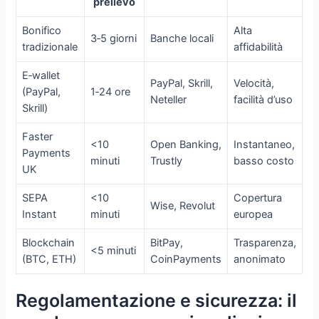
prelievo
Bonifico
Alta
3‑5 giorni
Banche locali
tradizionale
affidabilità
E‑wallet
PayPal, Skrill,
Velocità,
(PayPal,
1‑24 ore
Neteller
facilità d’uso
Skrill)
Faster
<10
Open Banking,
Instantaneo,
Payments
minuti
Trustly
basso costo
UK
SEPA
<10
Copertura
Wise, Revolut
Instant
minuti
europea
Blockchain
BitPay,
Trasparenza,
<5 minuti
(BTC, ETH)
CoinPayments
anonimato
Regolamentazione e sicurezza: il