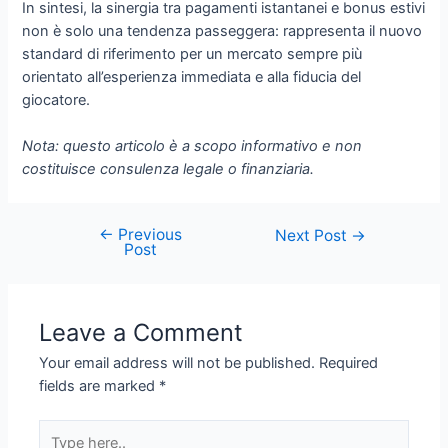
In sintesi, la sinergia tra pagamenti istantanei e bonus estivi
non è solo una tendenza passeggera: rappresenta il nuovo
standard di riferimento per un mercato sempre più
orientato all’esperienza immediata e alla fiducia del
giocatore.
Nota: questo articolo è a scopo informativo e non
costituisce consulenza legale o finanziaria.
←
Previous
Next Post
→
Post
Leave a Comment
Your email address will not be published.
Required
fields are marked
*