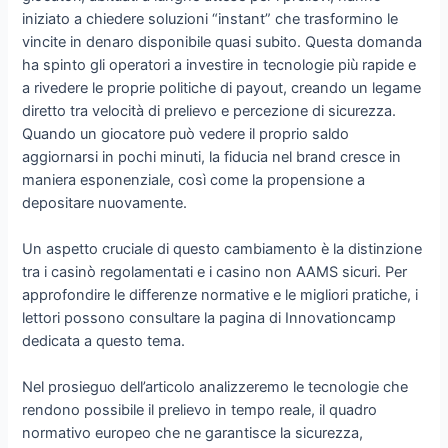
iniziato a chiedere soluzioni “instant” che trasformino le
vincite in denaro disponibile quasi subito. Questa domanda
ha spinto gli operatori a investire in tecnologie più rapide e
a rivedere le proprie politiche di payout, creando un legame
diretto tra velocità di prelievo e percezione di sicurezza.
Quando un giocatore può vedere il proprio saldo
aggiornarsi in pochi minuti, la fiducia nel brand cresce in
maniera esponenziale, così come la propensione a
depositare nuovamente.
Un aspetto cruciale di questo cambiamento è la distinzione
tra i casinò regolamentati e i casino non AAMS sicuri. Per
approfondire le differenze normative e le migliori pratiche, i
lettori possono consultare la pagina di Innovationcamp
dedicata a questo tema.
Nel prosieguo dell’articolo analizzeremo le tecnologie che
rendono possibile il prelievo in tempo reale, il quadro
normativo europeo che ne garantisce la sicurezza,