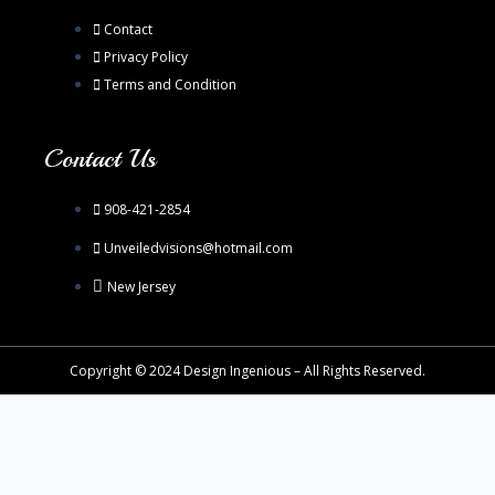
Contact
Privacy Policy
Terms and Condition
Contact Us
908-421-2854
Unveiledvisions@hotmail.com
New Jersey
Copyright © 2024 Design Ingenious – All Rights Reserved.