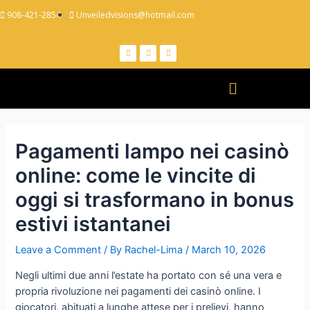
908-421-2854
Unveiledvisions@hotmail.com
Pagamenti lampo nei casinò
online: come le vincite di
oggi si trasformano in bonus
estivi istantanei
Leave a Comment
/ By
Rachel-Lima
/
March 10, 2026
Negli ultimi due anni l’estate ha portato con sé una vera e
propria rivoluzione nei pagamenti dei casinò online. I
giocatori, abituati a lunghe attese per i prelievi, hanno