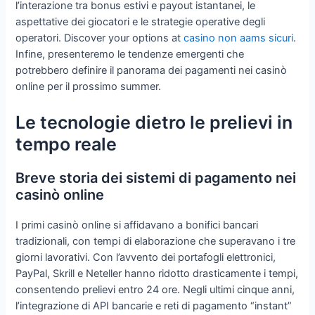
l’interazione tra bonus estivi e payout istantanei, le
aspettative dei giocatori e le strategie operative degli
operatori. Discover your options at
casino non aams sicuri
.
Infine, presenteremo le tendenze emergenti che
potrebbero definire il panorama dei pagamenti nei casinò
online per il prossimo summer.
Le tecnologie dietro le prelievi in
tempo reale
Breve storia dei sistemi di pagamento nei
casinò online
I primi casinò online si affidavano a bonifici bancari
tradizionali, con tempi di elaborazione che superavano i tre
giorni lavorativi. Con l’avvento dei portafogli elettronici,
PayPal, Skrill e Neteller hanno ridotto drasticamente i tempi,
consentendo prelievi entro 24 ore. Negli ultimi cinque anni,
l’integrazione di API bancarie e reti di pagamento “instant”