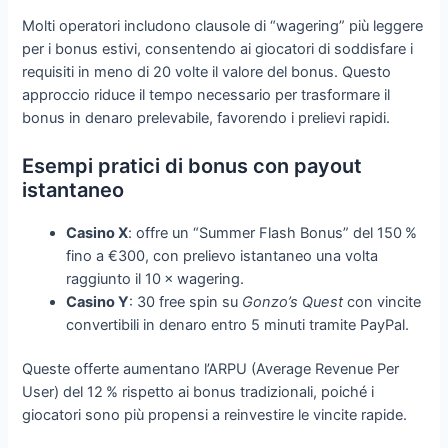
Molti operatori includono clausole di “wagering” più leggere
per i bonus estivi, consentendo ai giocatori di soddisfare i
requisiti in meno di 20 volte il valore del bonus. Questo
approccio riduce il tempo necessario per trasformare il
bonus in denaro prelevabile, favorendo i prelievi rapidi.
Esempi pratici di bonus con payout
istantaneo
Casino X
: offre un “Summer Flash Bonus” del 150 %
fino a €300, con prelievo istantaneo una volta
raggiunto il 10 × wagering.
Casino Y
: 30 free spin su
Gonzo’s Quest
con vincite
convertibili in denaro entro 5 minuti tramite PayPal.
Queste offerte aumentano l’ARPU (Average Revenue Per
User) del 12 % rispetto ai bonus tradizionali, poiché i
giocatori sono più propensi a reinvestire le vincite rapide.