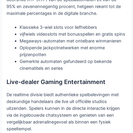
95% en zevenennegentig procent, hetgeen rekent tot de
maximale percentages in de digitale branche.
Klassieke 3-wiel slots voor liefhebbers
vijfwiels videoslots met bonusspellen en gratis spins
Megaways-automaten met ontelbare winmanieren
Oplopende jackpotnetwerken met enorme
prijzenpotten
Gemerkte automaten gefundeerd op bekende
cinematitels en series
Live-dealer Gaming Entertainment
De realtime divisie biedt authentieke spelbelevingen met
deskundige handelaars die live uit officiële studios
uitzenden. Spelers kunnen in de directe interactie krijgen
via de ingebouwde chatsysteem en genieten van een
vergelijkbaar adrenalinegevoel als binnen een fysiek
speeltempel.