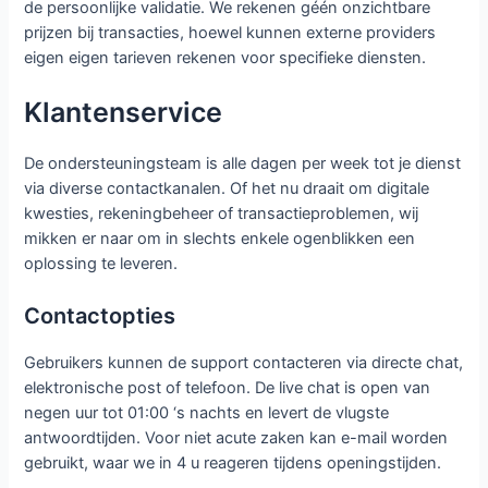
de persoonlijke validatie. We rekenen géén onzichtbare
prijzen bij transacties, hoewel kunnen externe providers
eigen eigen tarieven rekenen voor specifieke diensten.
Klantenservice
De ondersteuningsteam is alle dagen per week tot je dienst
via diverse contactkanalen. Of het nu draait om digitale
kwesties, rekeningbeheer of transactieproblemen, wij
mikken er naar om in slechts enkele ogenblikken een
oplossing te leveren.
Contactopties
Gebruikers kunnen de support contacteren via directe chat,
elektronische post of telefoon. De live chat is open van
negen uur tot 01:00 ‘s nachts en levert de vlugste
antwoordtijden. Voor niet acute zaken kan e-mail worden
gebruikt, waar we in 4 u reageren tijdens openingstijden.