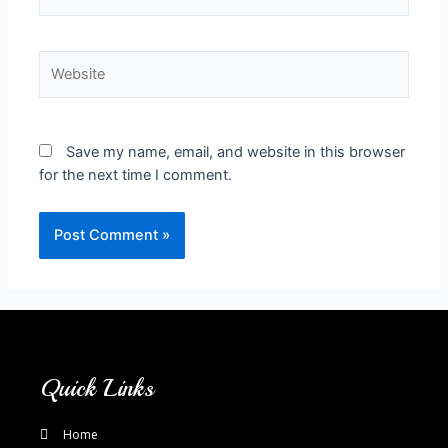
Save my name, email, and website in this browser
for the next time I comment.
Quick Links
Home