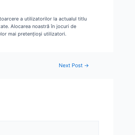
rcere a utilizatorilor la actualul titlu
zate. Alocarea noastră în jocuri de
r mai pretențioși utilizatori.
Next Post
→