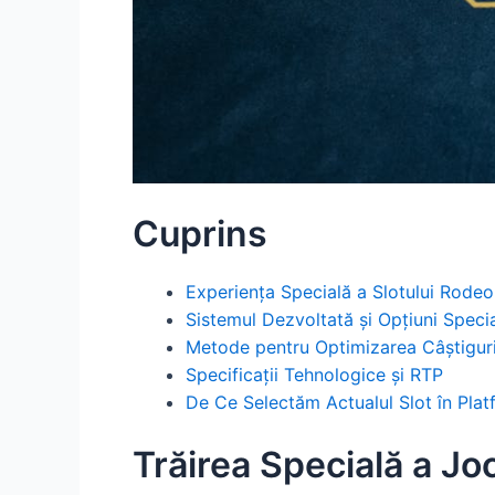
Cuprins
Experiența Specială a Slotului Rodeo
Sistemul Dezvoltată și Opțiuni Speci
Metode pentru Optimizarea Câștiguri
Specificații Tehnologice și RTP
De Ce Selectăm Actualul Slot în Pla
Trăirea Specială a Jo