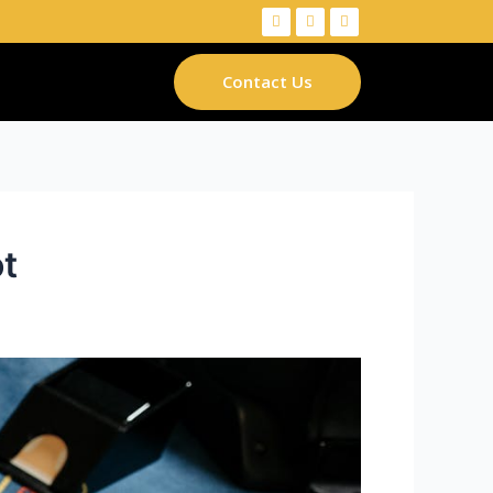
Contact Us
ot