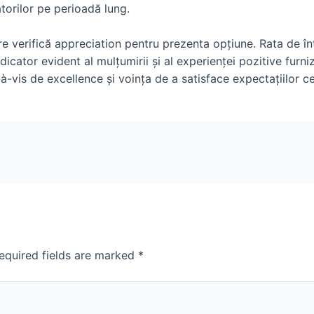
orilor pe perioadă lung.
e verifică appreciation pentru prezenta opțiune. Rata de întoa
dicator evident al mulțumirii și al experienței pozitive furni
is de excellence și voința de a satisface expectațiilor celo
equired fields are marked
*