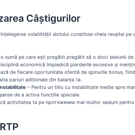
zarea Câștigurilor
țelegerea volatilității slotului constituie cheia reușitei pe d
 o sumă pe care ești pregătit pregătit să o aloci sesiunii de
odisciplină economică împiedică pierderile excesive și menți
ază de fiecare oportunitate oferită de spinurile bonus, fii
ta pariuri adiționale din balanța ta.
nstabilitate
– Pentru un titlu cu instabilitate medie spre m
șanse de a activa funcțiile speciale.
ică activitatea ta pe протяжении mai multor sesiuni pentr
 RTP