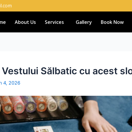
l.com
me
About Us
Services
Gallery
Book Now
Vestului Sălbatic cu acest sl
h 4, 2026