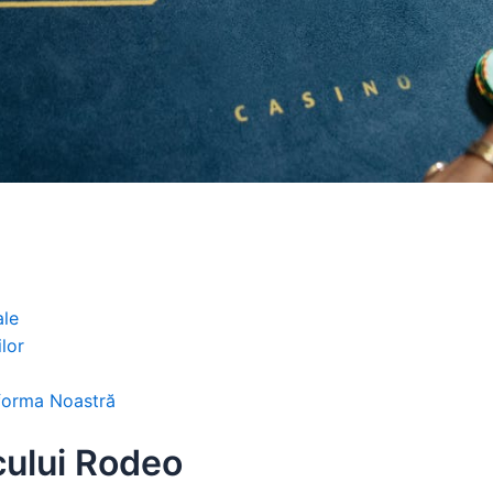
ale
lor
tforma Noastră
cului Rodeo