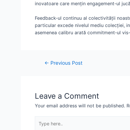
inovatoare care mențin engagement-ul jucăt
Feedback-ul continuu al colectivității noastr
particular excede nivelul mediu colecției, in
asemenea calibru arată commitment-ul vis-à-v
←
Previous Post
Leave a Comment
Your email address will not be published.
R