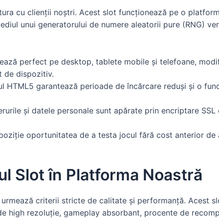
tura cu clienții noștri. Acest slot funcționează pe o platfor
rmediul unui generatorului de numere aleatorii pure (RNG) ve
lează perfect pe desktop, tablete mobile și telefoane, mod
 de dispozitiv.
l HTML5 garantează perioade de încărcare reduși și o fun
erurile și datele personale sunt apărate prin encriptare SS
oziție oportunitatea de a testa jocul fără cost anterior de 
l Slot în Platforma Noastră
 urmează criterii stricte de calitate și performanță. Acest s
de high rezoluție, gameplay absorbant, procente de recomp