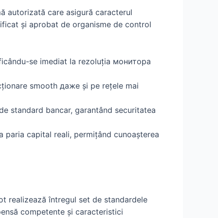
mă autorizată care asigură caracterul
rificat și aprobat de organisme de control
ificându-se imediat la rezoluția монитора
cționare smooth даже și pe rețele mai
L de standard bancar, garantând securitatea
a paria capital reali, permițând cunoașterea
lot realizează întregul set de standardele
ensă competente și caracteristici