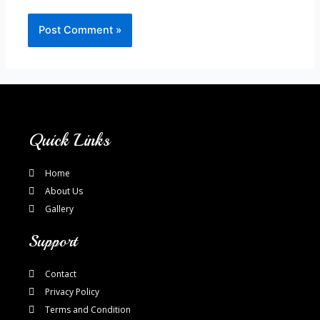
Quick Links
Home
About Us
Gallery
Support
Contact
Privacy Policy
Terms and Condition