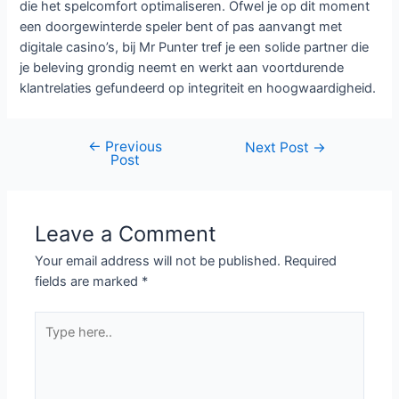
die het spelcomfort optimaliseren. Ofwel je op dit moment
een doorgewinterde speler bent of pas aanvangt met
digitale casino’s, bij Mr Punter tref je een solide partner die
je beleving grondig neemt en werkt aan voortdurende
klantrelaties gefundeerd op integriteit en hoogwaardigheid.
←
Previous
Next Post
→
Post
Leave a Comment
Your email address will not be published.
Required
fields are marked
*