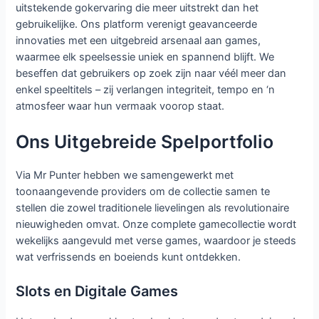
uitstekende gokervaring die meer uitstrekt dan het
gebruikelijke. Ons platform verenigt geavanceerde
innovaties met een uitgebreid arsenaal aan games,
waarmee elk speelsessie uniek en spannend blijft. We
beseffen dat gebruikers op zoek zijn naar véél meer dan
enkel speeltitels – zij verlangen integriteit, tempo en ‘n
atmosfeer waar hun vermaak voorop staat.
Ons Uitgebreide Spelportfolio
Via Mr Punter hebben we samengewerkt met
toonaangevende providers om de collectie samen te
stellen die zowel traditionele lievelingen als revolutionaire
nieuwigheden omvat. Onze complete gamecollectie wordt
wekelijks aangevuld met verse games, waardoor je steeds
wat verfrissends en boeiends kunt ontdekken.
Slots en Digitale Games