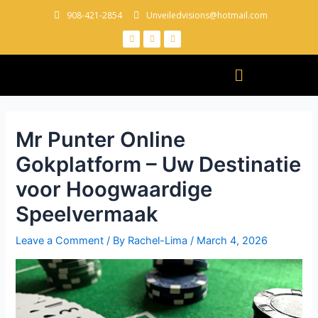
908-421-2854
Unveiledvisions@hotmail.com
Mr Punter Online
Gokplatform – Uw Destinatie
voor Hoogwaardige
Speelvermaak
Leave a Comment
/ By
Rachel-Lima
/
March 4, 2026