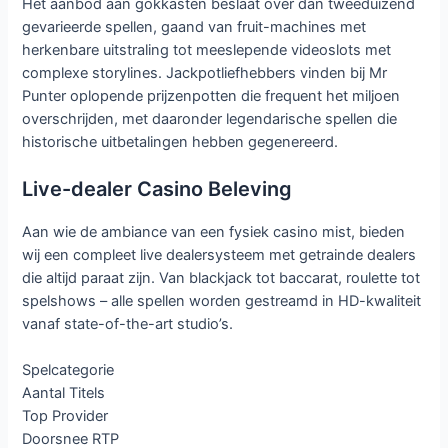
Het aanbod aan gokkasten beslaat over dan tweeduizend
gevarieerde spellen, gaand van fruit-machines met
herkenbare uitstraling tot meeslepende videoslots met
complexe storylines. Jackpotliefhebbers vinden bij Mr
Punter oplopende prijzenpotten die frequent het miljoen
overschrijden, met daaronder legendarische spellen die
historische uitbetalingen hebben gegenereerd.
Live-dealer Casino Beleving
Aan wie de ambiance van een fysiek casino mist, bieden
wij een compleet live dealersysteem met getrainde dealers
die altijd paraat zijn. Van blackjack tot baccarat, roulette tot
spelshows – alle spellen worden gestreamd in HD-kwaliteit
vanaf state-of-the-art studio’s.
Spelcategorie
Aantal Titels
Top Provider
Doorsnee RTP