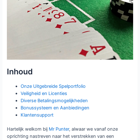
Inhoud
Onze Uitgebreide Spelportfolio
Veiligheid en Licenties
Diverse Betalingsmogelijkheden
Bonussysteem en Aanbiedingen
Klantensupport
Hartelijk welkom bij
Mr Punter
, alwaar we vanaf onze
oprichting nastreven naar het verstrekken van een