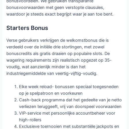
bonusvoordelen. We gebruiken transparante
bonusvoorwaarden met geen verstopte clausules,
waardoor je steeds exact begrijpt waar je aan toe bent.
Starters Bonus
Verse gebruikers verkrijgen de welkomstbonus die is
verdeeld over de initiële drie stortingen, met zowel
bonuscredits als gratis draaien op populaire slots. De
wagering requirements zijn realistisch opgezet op 35-
voudig, wat aanzienlijk minder is dan het
industriegemiddelde van veertig-vijftig-voudig.
Elke week reload- bonussen speciaal toegesneden
op je spelpatroon en voorkeuren
Cash-back programma dat het gedeelte van je netto
verliezen teruggeeft, vrij van doorspeel voorwaarden
VIP-service met persoonlijke accountbeheer voor
high-rollers
Exclusieve toernooien met substantiële jackpots en