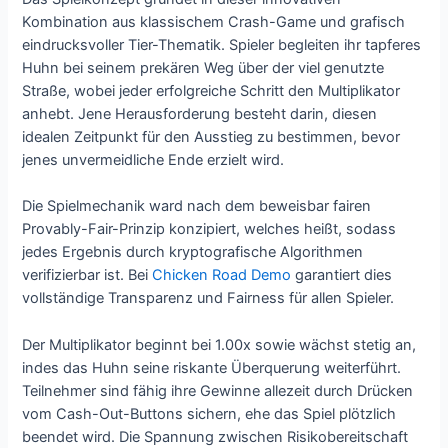
Kombination aus klassischem Crash-Game und grafisch
eindrucksvoller Tier-Thematik. Spieler begleiten ihr tapferes
Huhn bei seinem prekären Weg über der viel genutzte
Straße, wobei jeder erfolgreiche Schritt den Multiplikator
anhebt. Jene Herausforderung besteht darin, diesen
idealen Zeitpunkt für den Ausstieg zu bestimmen, bevor
jenes unvermeidliche Ende erzielt wird.
Die Spielmechanik ward nach dem beweisbar fairen
Provably-Fair-Prinzip konzipiert, welches heißt, sodass
jedes Ergebnis durch kryptografische Algorithmen
verifizierbar ist. Bei
Chicken Road Demo
garantiert dies
vollständige Transparenz und Fairness für allen Spieler.
Der Multiplikator beginnt bei 1.00x sowie wächst stetig an,
indes das Huhn seine riskante Überquerung weiterführt.
Teilnehmer sind fähig ihre Gewinne allezeit durch Drücken
vom Cash-Out-Buttons sichern, ehe das Spiel plötzlich
beendet wird. Die Spannung zwischen Risikobereitschaft