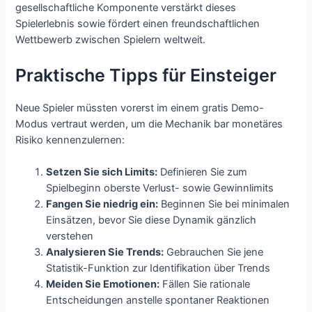
gesellschaftliche Komponente verstärkt dieses
Spielerlebnis sowie fördert einen freundschaftlichen
Wettbewerb zwischen Spielern weltweit.
Praktische Tipps für Einsteiger
Neue Spieler müssten vorerst im einem gratis Demo-
Modus vertraut werden, um die Mechanik bar monetäres
Risiko kennenzulernen:
Setzen Sie sich Limits:
Definieren Sie zum
Spielbeginn oberste Verlust- sowie Gewinnlimits
Fangen Sie niedrig ein:
Beginnen Sie bei minimalen
Einsätzen, bevor Sie diese Dynamik gänzlich
verstehen
Analysieren Sie Trends:
Gebrauchen Sie jene
Statistik-Funktion zur Identifikation über Trends
Meiden Sie Emotionen:
Fällen Sie rationale
Entscheidungen anstelle spontaner Reaktionen