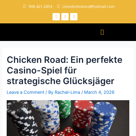
908-421-2854
Unveiledvisions@hotmail.com
Chicken Road: Ein perfekte
Casino-Spiel für
strategische Glücksjäger
Leave a Comment
/ By
Rachel-Lima
/
March 4, 2026