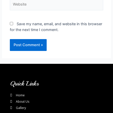
Save my name, email, and website in this browser
for the next time I comment.
Quick Links
Home
About Us
Gallery