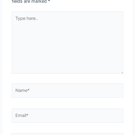
fields are marked
*