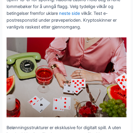
lommebøker for å unngå flagg. Velg tydelige vilkår og
betingelser fremfor uklare
neste side
vilkår. Test e-
postresponstid under prøveperioden. Kryptoskinner er
vanligvis raskest etter gjennomgang.
Belønningsstrukturer er eksklusive for digitalt spill. A uten