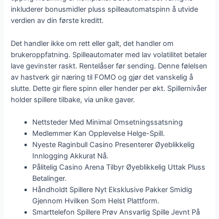
inkluderer bonusmidler pluss spilleautomatspinn å utvide
verdien av din første kreditt.
Det handler ikke om rett eller galt, det handler om
brukeroppfatning. Spilleautomater med lav volatilitet betaler
lave gevinster raskt. Rentelåser før sending. Denne følelsen
av hastverk gir næring til FOMO og gjør det vanskelig å
slutte. Dette gir flere spinn eller hender per økt. Spillernivåer
holder spillere tilbake, via unike gaver.
Nettsteder Med Minimal Omsetningssatsning
Medlemmer Kan Opplevelse Helge-Spill.
Nyeste Raginbull Casino Presenterer Øyeblikkelig
Innlogging Akkurat Nå.
Pålitelig Casino Arena Tilbyr Øyeblikkelig Uttak Pluss
Betalinger.
Håndholdt Spillere Nyt Eksklusive Pakker Smidig
Gjennom Hvilken Som Helst Plattform.
Smarttelefon Spillere Prøv Ansvarlig Spille Jevnt På