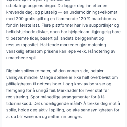
utbetalingsbegrensninger. Du logger deg inn etter en
krevende dag, og plutselig — en underholdningsvelkomst
med 200 gratisspill og en flammende 120 % matchbonus
for din første last. Flere plattformer har live supportlinjer og
heltidshjelpede disker, noen har hjelpeteam tilgjengelig bare
til bestemte tider, basert på landets beliggenhet og
ressurskapasitet. Haktende markeder gjør matching
vanskelig ettersom prisene kan løpe vekk. Håndtering av
umatchede spill.
Digitale spilleautomater, på den annen side, betaler
vanligvis mindre. Mange spillere er ikke helt overbevist om
påliteligheten til nettcasinoer. Logg krav av bonuser og
fremgang for å unngå feil. Merknader for hver stat før
registrering. Spor månedlige arrangementer for å få
tidsinnskudd. Det underliggende målet? Å trekke deg mot å
spille, holde deg aktiv i spilling, og øke sannsynligheten for
at du blir værende og setter inn penger.