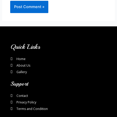
Quick Links
Home
About Us
Gallery
Support
Contact
Privacy Policy
Terms and Condition