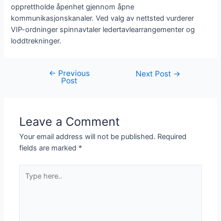
opprettholde åpenhet gjennom åpne
kommunikasjonskanaler. Ved valg av nettsted vurderer
VIP-ordninger spinnavtaler ledertavlearrangementer og
loddtrekninger.
←
Previous
Next Post
→
Post
Leave a Comment
Your email address will not be published.
Required
fields are marked
*