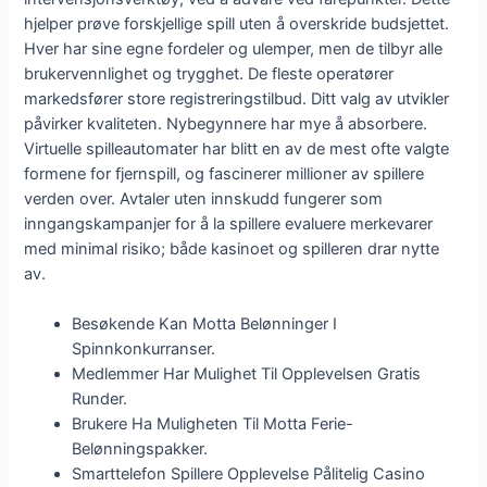
hjelper prøve forskjellige spill uten å overskride budsjettet.
Hver har sine egne fordeler og ulemper, men de tilbyr alle
brukervennlighet og trygghet. De fleste operatører
markedsfører store registreringstilbud. Ditt valg av utvikler
påvirker kvaliteten. Nybegynnere har mye å absorbere.
Virtuelle spilleautomater har blitt en av de mest ofte valgte
formene for fjernspill, og fascinerer millioner av spillere
verden over. Avtaler uten innskudd fungerer som
inngangskampanjer for å la spillere evaluere merkevarer
med minimal risiko; både kasinoet og spilleren drar nytte
av.
Besøkende Kan Motta Belønninger I
Spinnkonkurranser.
Medlemmer Har Mulighet Til Opplevelsen Gratis
Runder.
Brukere Ha Muligheten Til Motta Ferie-
Belønningspakker.
Smarttelefon Spillere Opplevelse Pålitelig Casino