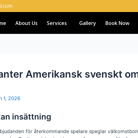
l.com
me
About Us
Services
Gallery
Book Now
ianter Amerikansk svenskt om
h 1, 2026
an insättning
serbjudanden för återkommande spelare speglar välkomstbon