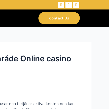
Contact Us
råde Online casino
usar och betjänar aktiva konton och kan