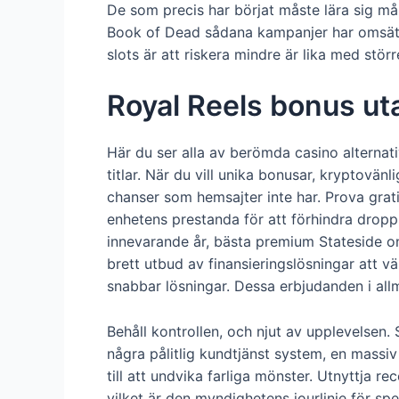
De som precis har börjat måste lära sig många
Book of Dead sådana kampanjer har omsättni
slots är att riskera mindre är lika med stör
Royal Reels bonus ut
Här du ser alla av berömda casino alternati
titlar. När du vill unika bonusar, kryptov
chanser som hemsajter inte har. Prova gra
enhetens prestanda för att förhindra drop
innevarande år, bästa premium Stateside on
brett utbud av finansieringslösningar att v
snabbar lösningar. Dessa erbjudanden i al
Behåll kontrollen, och njut av upplevelsen.
några pålitlig kundtjänst system, en massiv
till att undvika farliga mönster. Utnyttja r
vilket är den myndighetens jourlinje för sp