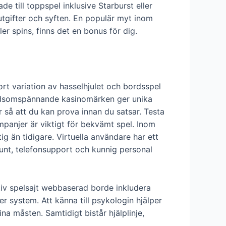
de till toppspel inklusive Starburst eller
utgifter och syften. En populär myt inom
er spins, finns det en bonus för dig.
ort variation av hasselhjulet och bordsspel
världsomspännande kasinomärken ger unika
så att du kan prova innan du satsar. Testa
panjer är viktigt för bekvämt spel. Inom
 än tidigare. Virtuella användare har ett
 runt, telefonsupport och kunnig personal
ativ spelsajt webbaserad borde inkludera
r system. Att känna till psykologin hjälper
ina måsten. Samtidigt bistår hjälplinje,