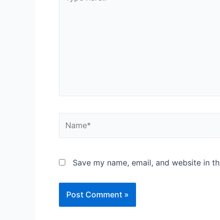
Save my name, email, and website in th