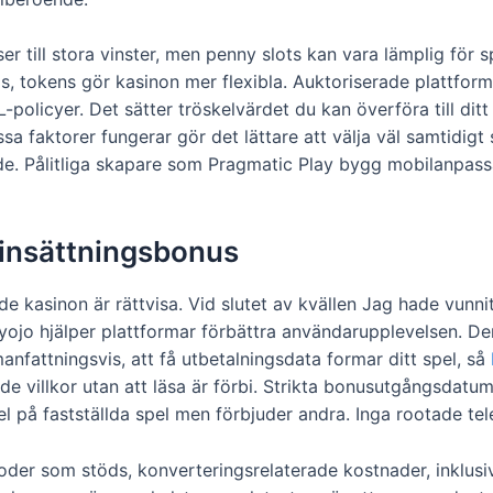
er till stora vinster, men penny slots kan vara lämplig för
s, tokens gör kasinon mer flexibla. Auktoriserade plattform
licyer. Det sätter tröskelvärdet du kan överföra till ditt b
sa faktorer fungerar gör det lättare att välja väl samtidigt 
. Pålitliga skapare som Pragmatic Play bygg mobilanpassad
 insättningsbonus
e kasinon är rättvisa. Vid slutet av kvällen Jag hade vunnit
ayojo hjälper plattformar förbättra användarupplevelsen. D
nfattningsvis, att få utbetalningsdata formar ditt spel, så
 villkor utan att läsa är förbi. Strikta bonusutgångsdatum 
l på fastställda spel men förbjuder andra. Inga rootade tele
toder som stöds, konverteringsrelaterade kostnader, inklusi