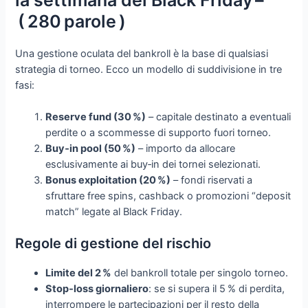
( 280 parole )
Una gestione oculata del bankroll è la base di qualsiasi
strategia di torneo. Ecco un modello di suddivisione in tre
fasi:
Reserve fund (30 %)
– capitale destinato a eventuali
perdite o a scommesse di supporto fuori torneo.
Buy‑in pool (50 %)
– importo da allocare
esclusivamente ai buy‑in dei tornei selezionati.
Bonus exploitation (20 %)
– fondi riservati a
sfruttare free spins, cashback o promozioni “deposit
match” legate al Black Friday.
Regole di gestione del rischio
Limite del 2 %
del bankroll totale per singolo torneo.
Stop‑loss giornaliero
: se si supera il 5 % di perdita,
interrompere le partecipazioni per il resto della