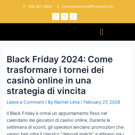
908-421-2854
Unveiledvisions@hotmail.com
Black Friday 2024: Come
trasformare i tornei dei
casinò online in una
strategia di vincita
Leave a Comment
/ By
Rachel-Lima
/
February 27, 2026
Il Black Friday è ormai un appuntamento fisso nel
calendario dei giocatori di casino online. Durante la
settimana di sconti, gli operatori lanciano promozioni che
vanno ben oltre il classico “deposit match” e attirano sia i