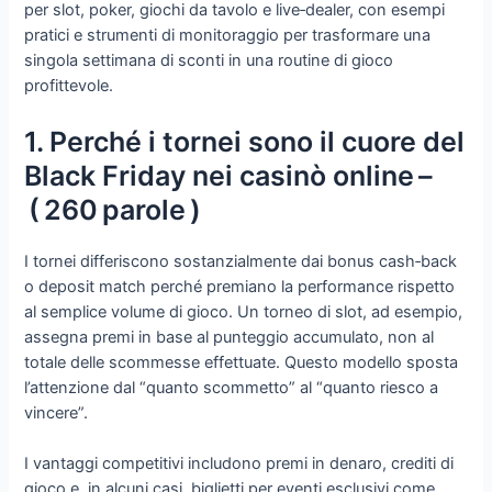
per slot, poker, giochi da tavolo e live‑dealer, con esempi
pratici e strumenti di monitoraggio per trasformare una
singola settimana di sconti in una routine di gioco
profittevole.
1. Perché i tornei sono il cuore del
Black Friday nei casinò online –
( 260 parole )
I tornei differiscono sostanzialmente dai bonus cash‑back
o deposit match perché premiano la performance rispetto
al semplice volume di gioco. Un torneo di slot, ad esempio,
assegna premi in base al punteggio accumulato, non al
totale delle scommesse effettuate. Questo modello sposta
l’attenzione dal “quanto scommetto” al “quanto riesco a
vincere”.
I vantaggi competitivi includono premi in denaro, crediti di
gioco e, in alcuni casi, biglietti per eventi esclusivi come