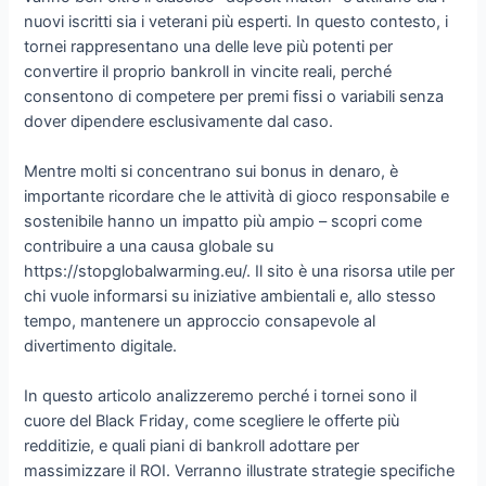
nuovi iscritti sia i veterani più esperti. In questo contesto, i
tornei rappresentano una delle leve più potenti per
convertire il proprio bankroll in vincite reali, perché
consentono di competere per premi fissi o variabili senza
dover dipendere esclusivamente dal caso.
Mentre molti si concentrano sui bonus in denaro, è
importante ricordare che le attività di gioco responsabile e
sostenibile hanno un impatto più ampio – scopri come
contribuire a una causa globale su
https://stopglobalwarming.eu/. Il sito è una risorsa utile per
chi vuole informarsi su iniziative ambientali e, allo stesso
tempo, mantenere un approccio consapevole al
divertimento digitale.
In questo articolo analizzeremo perché i tornei sono il
cuore del Black Friday, come scegliere le offerte più
redditizie, e quali piani di bankroll adottare per
massimizzare il ROI. Verranno illustrate strategie specifiche