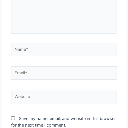
Save my name, email, and website in this browser
for the next time I comment.