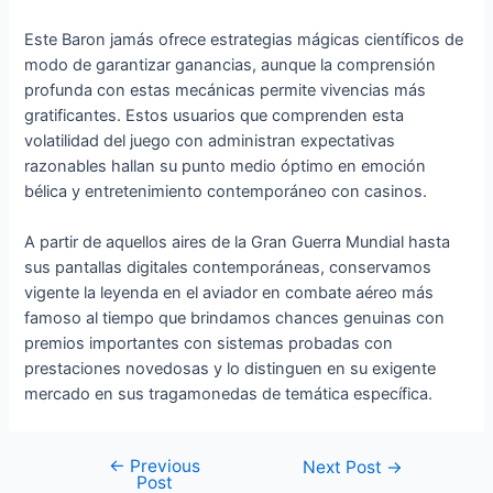
Este Baron jamás ofrece estrategias mágicas científicos de
modo de garantizar ganancias, aunque la comprensión
profunda con estas mecánicas permite vivencias más
gratificantes. Estos usuarios que comprenden esta
volatilidad del juego con administran expectativas
razonables hallan su punto medio óptimo en emoción
bélica y entretenimiento contemporáneo con casinos.
A partir de aquellos aires de la Gran Guerra Mundial hasta
sus pantallas digitales contemporáneas, conservamos
vigente la leyenda en el aviador en combate aéreo más
famoso al tiempo que brindamos chances genuinas con
premios importantes con sistemas probadas con
prestaciones novedosas y lo distinguen en su exigente
mercado en sus tragamonedas de temática específica.
←
Previous
Next Post
→
Post