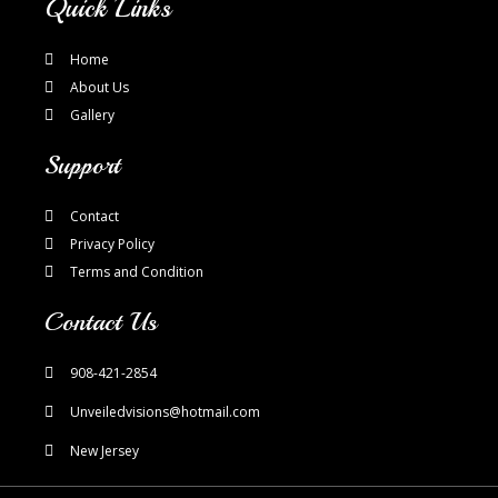
Quick Links
Home
About Us
Gallery
Support
Contact
Privacy Policy
Terms and Condition
Contact Us
908-421-2854
Unveiledvisions@hotmail.com
New Jersey