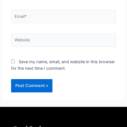
Save my name, email, and website in this browser
for the next time I comment.