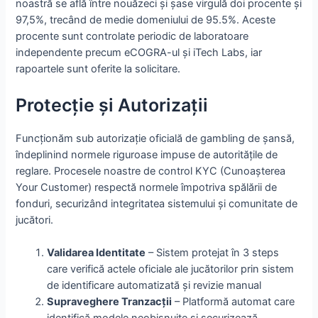
noastră se află între nouăzeci și șase virgulă doi procente și
97,5%, trecând de medie domeniului de 95.5%. Aceste
procente sunt controlate periodic de laboratoare
independente precum eCOGRA-ul și iTech Labs, iar
rapoartele sunt oferite la solicitare.
Protecție și Autorizații
Funcționăm sub autorizație oficială de gambling de șansă,
îndeplinind normele riguroase impuse de autoritățile de
reglare. Procesele noastre de control KYC (Cunoașterea
Your Customer) respectă normele împotriva spălării de
fonduri, securizând integritatea sistemului și comunitate de
jucători.
Validarea Identitate
– Sistem protejat în 3 steps
care verifică actele oficiale ale jucătorilor prin sistem
de identificare automatizată și revizie manual
Supraveghere Tranzacții
– Platformă automat care