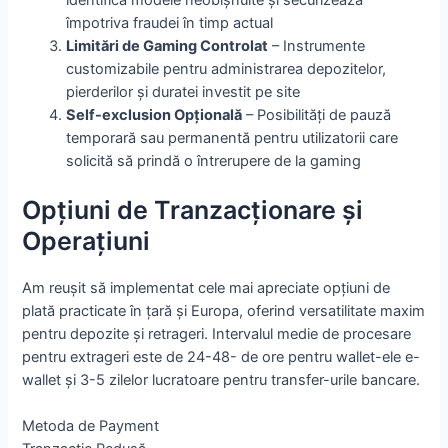
identifică modele neobișnuite și securizează
împotriva fraudei în timp actual
Limitări de Gaming Controlat
– Instrumente
customizabile pentru administrarea depozitelor,
pierderilor și duratei investit pe site
Self-exclusion Opțională
– Posibilități de pauză
temporară sau permanentă pentru utilizatorii care
solicită să prindă o întrerupere de la gaming
Opțiuni de Tranzacționare și
Operațiuni
Am reușit să implementat cele mai apreciate opțiuni de
plată practicate în țară și Europa, oferind versatilitate maxim
pentru depozite și retrageri. Intervalul medie de procesare
pentru extrageri este de 24-48- de ore pentru wallet-ele e-
wallet și 3-5 zilelor lucratoare pentru transfer-urile bancare.
Metoda de Payment