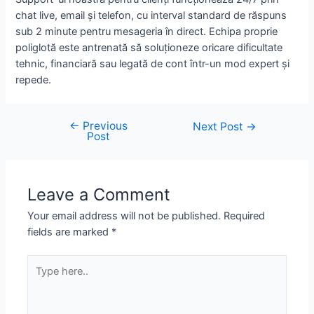
chat live, email și telefon, cu interval standard de răspuns
sub 2 minute pentru mesageria în direct. Echipa proprie
poliglotă este antrenată să soluționeze oricare dificultate
tehnic, financiară sau legată de cont într-un mod expert și
repede.
←
Previous
Next Post
→
Post
Leave a Comment
Your email address will not be published.
Required
fields are marked
*