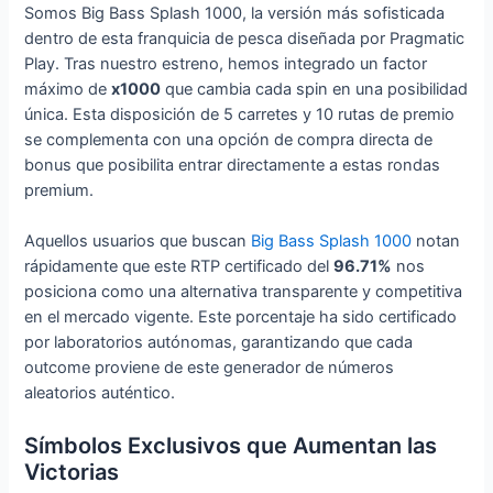
Somos Big Bass Splash 1000, la versión más sofisticada
dentro de esta franquicia de pesca diseñada por Pragmatic
Play. Tras nuestro estreno, hemos integrado un factor
máximo de
x1000
que cambia cada spin en una posibilidad
única. Esta disposición de 5 carretes y 10 rutas de premio
se complementa con una opción de compra directa de
bonus que posibilita entrar directamente a estas rondas
premium.
Aquellos usuarios que buscan
Big Bass Splash 1000
notan
rápidamente que este RTP certificado del
96.71%
nos
posiciona como una alternativa transparente y competitiva
en el mercado vigente. Este porcentaje ha sido certificado
por laboratorios autónomas, garantizando que cada
outcome proviene de este generador de números
aleatorios auténtico.
Símbolos Exclusivos que Aumentan las
Victorias