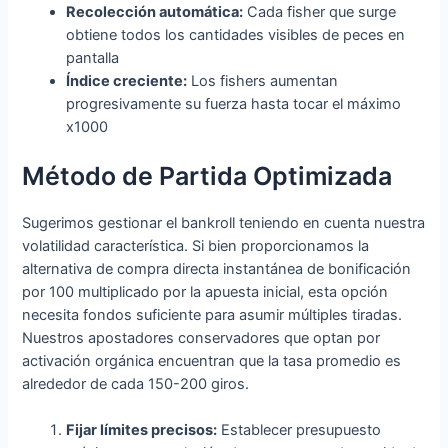
Recolección automática:
Cada fisher que surge
obtiene todos los cantidades visibles de peces en
pantalla
Índice creciente:
Los fishers aumentan
progresivamente su fuerza hasta tocar el máximo
x1000
Método de Partida Optimizada
Sugerimos gestionar el bankroll teniendo en cuenta nuestra
volatilidad característica. Si bien proporcionamos la
alternativa de compra directa instantánea de bonificación
por 100 multiplicado por la apuesta inicial, esta opción
necesita fondos suficiente para asumir múltiples tiradas.
Nuestros apostadores conservadores que optan por
activación orgánica encuentran que la tasa promedio es
alrededor de cada 150-200 giros.
Fijar límites precisos:
Establecer presupuesto