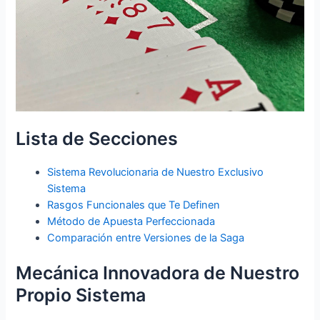
Lista de Secciones
Sistema Revolucionaria de Nuestro Exclusivo
Sistema
Rasgos Funcionales que Te Definen
Método de Apuesta Perfeccionada
Comparación entre Versiones de la Saga
Mecánica Innovadora de Nuestro
Propio Sistema