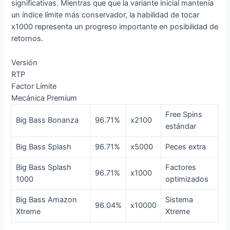
significativas. Mientras que que la variante inicial mantenía
un índice límite más conservador, la habilidad de tocar
x1000 representa un progreso importante en posibilidad de
retornos.
Versión
RTP
Factor Límite
Mecánica Premium
Free Spins
Big Bass Bonanza
96.71%
x2100
estándar
Big Bass Splash
96.71%
x5000
Peces extra
Big Bass Splash
Factores
96.71%
x1000
1000
optimizados
Big Bass Amazon
Sistema
96.04%
x10000
Xtreme
Xtreme