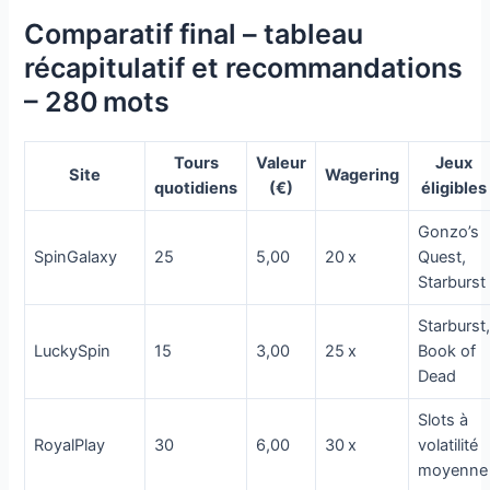
Comparatif final – tableau
récapitulatif et recommandations
– 280 mots
Tours
Valeur
Jeux
Site
Wagering
quotidiens
(€)
éligibles
Gonzo’s
SpinGalaxy
25
5,00
20 x
Quest,
Starburst
Starburst
LuckySpin
15
3,00
25 x
Book of
Dead
Slots à
RoyalPlay
30
6,00
30 x
volatilité
moyenne