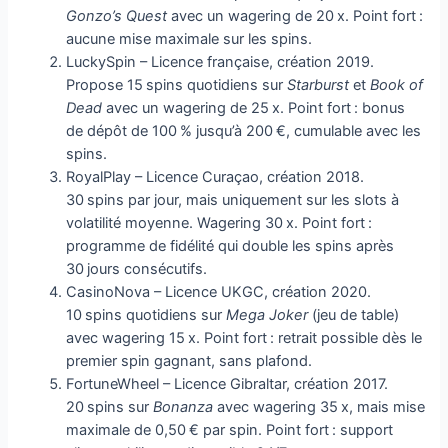
Gonzo’s Quest
avec un wagering de 20 x. Point fort :
aucune mise maximale sur les spins.
LuckySpin – Licence française, création 2019.
Propose 15 spins quotidiens sur
Starburst
et
Book of
Dead
avec un wagering de 25 x. Point fort : bonus
de dépôt de 100 % jusqu’à 200 €, cumulable avec les
spins.
RoyalPlay – Licence Curaçao, création 2018.
30 spins par jour, mais uniquement sur les slots à
volatilité moyenne. Wagering 30 x. Point fort :
programme de fidélité qui double les spins après
30 jours consécutifs.
CasinoNova – Licence UKGC, création 2020.
10 spins quotidiens sur
Mega Joker
(jeu de table)
avec wagering 15 x. Point fort : retrait possible dès le
premier spin gagnant, sans plafond.
FortuneWheel – Licence Gibraltar, création 2017.
20 spins sur
Bonanza
avec wagering 35 x, mais mise
maximale de 0,50 € par spin. Point fort : support