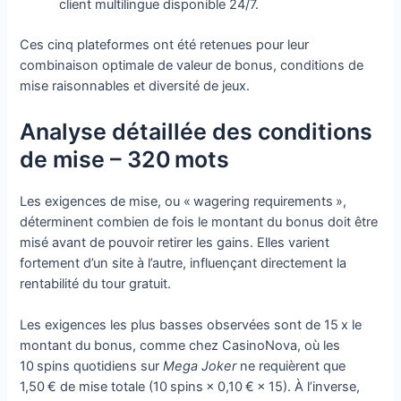
client multilingue disponible 24/7.
Ces cinq plateformes ont été retenues pour leur
combinaison optimale de valeur de bonus, conditions de
mise raisonnables et diversité de jeux.
Analyse détaillée des conditions
de mise – 320 mots
Les exigences de mise, ou « wagering requirements »,
déterminent combien de fois le montant du bonus doit être
misé avant de pouvoir retirer les gains. Elles varient
fortement d’un site à l’autre, influençant directement la
rentabilité du tour gratuit.
Les exigences les plus basses observées sont de 15 x le
montant du bonus, comme chez CasinoNova, où les
10 spins quotidiens sur
Mega Joker
ne requièrent que
1,50 € de mise totale (10 spins × 0,10 € × 15). À l’inverse,