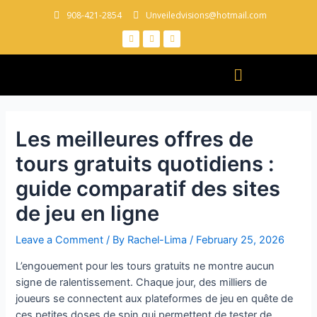
908-421-2854
Unveiledvisions@hotmail.com
Les meilleures offres de
tours gratuits quotidiens :
guide comparatif des sites
de jeu en ligne
Leave a Comment
/ By
Rachel-Lima
/
February 25, 2026
L’engouement pour les tours gratuits ne montre aucun
signe de ralentissement. Chaque jour, des milliers de
joueurs se connectent aux plateformes de jeu en quête de
ces petites doses de spin qui permettent de tester de