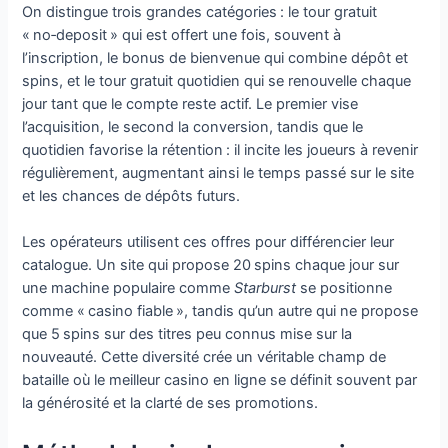
On distingue trois grandes catégories : le tour gratuit
« no‑deposit » qui est offert une fois, souvent à
l’inscription, le bonus de bienvenue qui combine dépôt et
spins, et le tour gratuit quotidien qui se renouvelle chaque
jour tant que le compte reste actif. Le premier vise
l’acquisition, le second la conversion, tandis que le
quotidien favorise la rétention : il incite les joueurs à revenir
régulièrement, augmentant ainsi le temps passé sur le site
et les chances de dépôts futurs.
Les opérateurs utilisent ces offres pour différencier leur
catalogue. Un site qui propose 20 spins chaque jour sur
une machine populaire comme
Starburst
se positionne
comme « casino fiable », tandis qu’un autre qui ne propose
que 5 spins sur des titres peu connus mise sur la
nouveauté. Cette diversité crée un véritable champ de
bataille où le meilleur casino en ligne se définit souvent par
la générosité et la clarté de ses promotions.