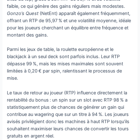
faible, ce qui génère des gains réguliers mais modestes.
Gonzo’s Quest
(NetEnt) apparaît également fréquemment,
offrant un RTP de 95,97 % et une volatilité moyenne, idéale
pour les joueurs cherchant un équilibre entre fréquence et
montant des gains.
Parmi les jeux de table, la roulette européenne et le
blackjack à un seul deck sont parfois inclus. Leur RTP
dépasse 99 %, mais les mises maximales sont souvent
limitées à 0,20 € par spin, ralentissant le processus de
mise.
Le taux de retour au joueur (RTP) influence directement la
rentabilité du bonus : un spin sur un slot avec RTP 98 % a
statistiquement plus de chances de générer un gain qui
contribue au wagering que sur un titre à 94 %. Les joueurs
avisés privilégient donc les machines à haut RTP lorsqu’ils
souhaitent maximiser leurs chances de convertir les tours
gratuits en argent réel.