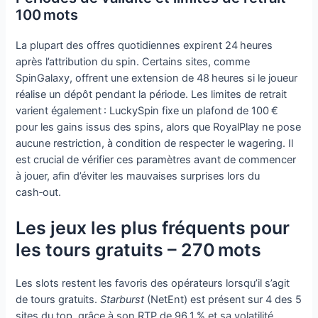
100 mots
La plupart des offres quotidiennes expirent 24 heures
après l’attribution du spin. Certains sites, comme
SpinGalaxy, offrent une extension de 48 heures si le joueur
réalise un dépôt pendant la période. Les limites de retrait
varient également : LuckySpin fixe un plafond de 100 €
pour les gains issus des spins, alors que RoyalPlay ne pose
aucune restriction, à condition de respecter le wagering. Il
est crucial de vérifier ces paramètres avant de commencer
à jouer, afin d’éviter les mauvaises surprises lors du
cash‑out.
Les jeux les plus fréquents pour
les tours gratuits – 270 mots
Les slots restent les favoris des opérateurs lorsqu’il s’agit
de tours gratuits.
Starburst
(NetEnt) est présent sur 4 des 5
sites du top, grâce à son RTP de 96,1 % et sa volatilité