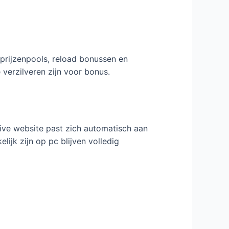
prijzenpools, reload bonussen en
verzilveren zijn voor bonus.
sive website past zich automatisch aan
lijk zijn op pc blijven volledig