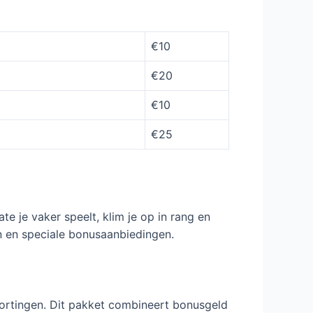
€10
€20
€10
€25
e je vaker speelt, klim je op in rang en
n en speciale bonusaanbiedingen.
tortingen. Dit pakket combineert bonusgeld