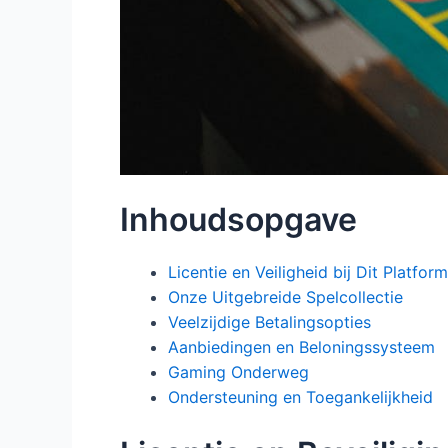
Inhoudsopgave
Licentie en Veiligheid bij Dit Platform
Onze Uitgebreide Spelcollectie
Veelzijdige Betalingsopties
Aanbiedingen en Beloningssysteem
Gaming Onderweg
Ondersteuning en Toegankelijkheid