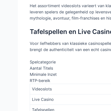
Het assortiment videoslots varieert van kl
leveren spelers de gelegenheid op levensve
mythologie, avontuur, film-franchises en hi
Tafelspellen en Live Casin
Voor liefhebbers van klassieke casinospelle
brengt de authenticiteit van een echt casi
Spelcategorie
Aantal Titels
Minimale Inzet
RTP-bereik
Videoslots
Live Casino
Tafelspellen