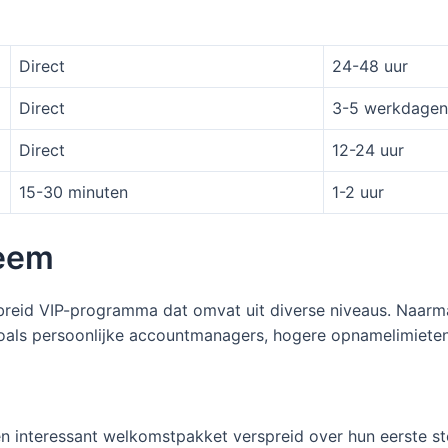
Direct
24-48 uur
Direct
3-5 werkdagen
Direct
12-24 uur
15-30 minuten
1-2 uur
teem
ebreid VIP-programma dat omvat uit diverse niveaus. Naarmat
zoals persoonlijke accountmanagers, hogere opnamelimiete
en interessant welkomstpakket verspreid over hun eerste s