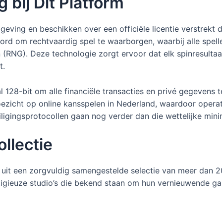
g bij Dit Platform
lgeving en beschikken over een officiële licentie verstrek
rd om rechtvaardig spel te waarborgen, waarbij alle spel
NG). Deze technologie zorgt ervoor dat elk spinresultaat,
t.
 128-bit om alle financiële transacties en privé gegevens te
toezicht op online kansspelen in Nederland, waardoor oper
ligingsprotocollen gaan nog verder dan die wettelijke min
llectie
 uit een zorgvuldig samengestelde selectie van meer dan 
igieuze studio’s die bekend staan om hun vernieuwende g