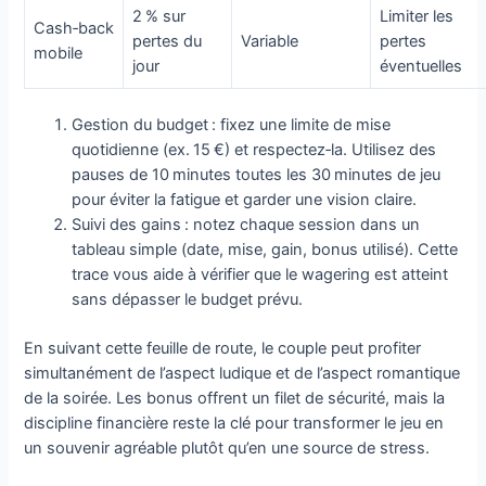
2 % sur
Limiter les
Cash‑back
pertes du
Variable
pertes
mobile
jour
éventuelles
Gestion du budget : fixez une limite de mise
quotidienne (ex. 15 €) et respectez‑la. Utilisez des
pauses de 10 minutes toutes les 30 minutes de jeu
pour éviter la fatigue et garder une vision claire.
Suivi des gains : notez chaque session dans un
tableau simple (date, mise, gain, bonus utilisé). Cette
trace vous aide à vérifier que le wagering est atteint
sans dépasser le budget prévu.
En suivant cette feuille de route, le couple peut profiter
simultanément de l’aspect ludique et de l’aspect romantique
de la soirée. Les bonus offrent un filet de sécurité, mais la
discipline financière reste la clé pour transformer le jeu en
un souvenir agréable plutôt qu’en une source de stress.