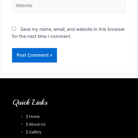
Save my name, email, and website in this browser
for the next time I comment.
Quick Links
Home
About Us
Gallery