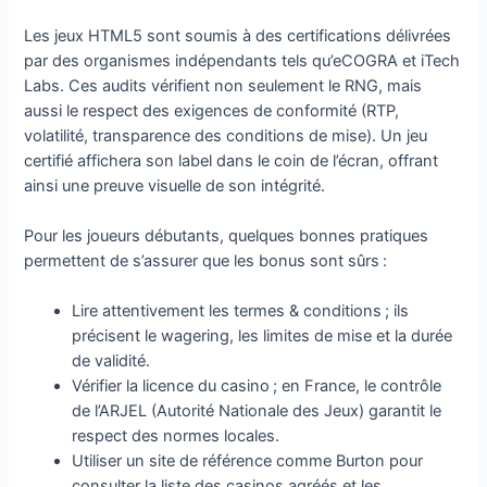
Les jeux HTML5 sont soumis à des certifications délivrées
par des organismes indépendants tels qu’eCOGRA et iTech
Labs. Ces audits vérifient non seulement le RNG, mais
aussi le respect des exigences de conformité (RTP,
volatilité, transparence des conditions de mise). Un jeu
certifié affichera son label dans le coin de l’écran, offrant
ainsi une preuve visuelle de son intégrité.
Pour les joueurs débutants, quelques bonnes pratiques
permettent de s’assurer que les bonus sont sûrs :
Lire attentivement les termes & conditions ; ils
précisent le wagering, les limites de mise et la durée
de validité.
Vérifier la licence du casino ; en France, le contrôle
de l’ARJEL (Autorité Nationale des Jeux) garantit le
respect des normes locales.
Utiliser un site de référence comme Burton pour
consulter la liste des casinos agréés et les