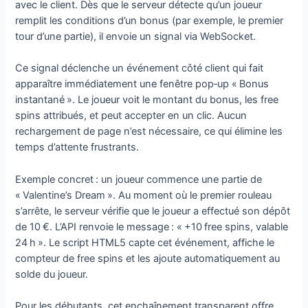
avec le client. Dès que le serveur détecte qu’un joueur
remplit les conditions d’un bonus (par exemple, le premier
tour d’une partie), il envoie un signal via WebSocket.
Ce signal déclenche un événement côté client qui fait
apparaître immédiatement une fenêtre pop‑up « Bonus
instantané ». Le joueur voit le montant du bonus, les free
spins attribués, et peut accepter en un clic. Aucun
rechargement de page n’est nécessaire, ce qui élimine les
temps d’attente frustrants.
Exemple concret : un joueur commence une partie de
« Valentine’s Dream ». Au moment où le premier rouleau
s’arrête, le serveur vérifie que le joueur a effectué son dépôt
de 10 €. L’API renvoie le message : « +10 free spins, valable
24 h ». Le script HTML5 capte cet événement, affiche le
compteur de free spins et les ajoute automatiquement au
solde du joueur.
Pour les débutants, cet enchaînement transparent offre