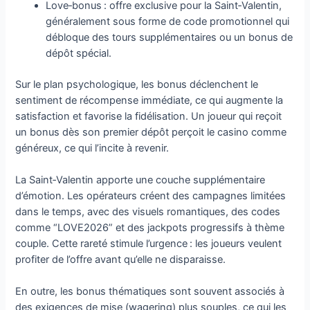
Love‑bonus : offre exclusive pour la Saint‑Valentin,
généralement sous forme de code promotionnel qui
débloque des tours supplémentaires ou un bonus de
dépôt spécial.
Sur le plan psychologique, les bonus déclenchent le
sentiment de récompense immédiate, ce qui augmente la
satisfaction et favorise la fidélisation. Un joueur qui reçoit
un bonus dès son premier dépôt perçoit le casino comme
généreux, ce qui l’incite à revenir.
La Saint‑Valentin apporte une couche supplémentaire
d’émotion. Les opérateurs créent des campagnes limitées
dans le temps, avec des visuels romantiques, des codes
comme “LOVE2026” et des jackpots progressifs à thème
couple. Cette rareté stimule l’urgence : les joueurs veulent
profiter de l’offre avant qu’elle ne disparaisse.
En outre, les bonus thématiques sont souvent associés à
des exigences de mise (wagering) plus souples, ce qui les