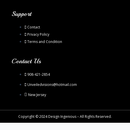
Support
Contact
Privacy Policy
Terms and Condition
Contact Us
908-421-2854
Unveiledvisions@hotmail.com
New Jersey
Copyright © 2024 Design Ingenious – All Rights Reserved.