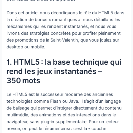
Dans cet article, nous décortiquons le rôle du HTML5 dans
la création de bonus « romantiques », nous détaillons les
mécanismes qui les rendent instantanés, et nous vous
livrons des stratégies concrètes pour profiter pleinement
des promotions de la Saint‑Valentin, que vous jouiez sur
desktop ou mobile.
1. HTML5 : la base technique qui
rend les jeux instantanés –
350 mots
Le HTML5 est le successeur moderne des anciennes
technologies comme Flash ou Java. Il s’agit d’un langage
de balisage qui permet d’intégrer directement du contenu
multimédia, des animations et des interactions dans le
navigateur, sans plug‑in supplémentaire. Pour un lecteur
novice, on peut le résumer ainsi : c’est la « couche