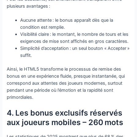
plusieurs avantages :
Aucune attente : le bonus apparaît dès que la
condition est remplie.
Visibilité claire : le montant, le nombre de tours et les
exigences de mise sont affichés en gros caractères.
Simplicité d’acceptation : un seul bouton « Accepter »
suffit.
Ainsi, le HTML5 transforme le processus de remise des
bonus en une expérience fluide, presque instantanée, qui
correspond aux attentes des joueurs modernes, surtout
pendant une période où l’émotion et la rapidité sont
primordiales.
4. Les bonus exclusifs réservés
aux joueurs mobiles – 260 mots
Les statistiques de 2025 montrent que plus de 68 % des