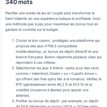
340 mots
Planifier une soirée de jeu en couple peut transformer la
Saint‑Valentin en une expérience ludique et profitable. Voici
une méthode pas à pas pour maximiser les bonus tout en
gardant le contrôle sur le budget.
Choisir le bon casino : privilégiez une plateforme qui
propose des jeux HTML5 compatibles
mobile‑desktop, un bonus de dépôt attractif et une
licence française. Burton répertorie plusieurs sites qui
répondent à ces critères.
Sélectionner les jeux à thème : optez pour des slots
comme « Valentine’s Dream » ou « Cupid’s Arrow »,
qui offrent des free spins liés à la romance. Vérifiez le
RTP (généralement entre 96,2 % et 97,5 %) et la
volatilité (moyenne à élevée) pour ajuster vos
attentes.
Profiter du bonus de dépôt : par exemple, un dépôt
de 50 € déclenche un bonus 100 % + 20 free spins.